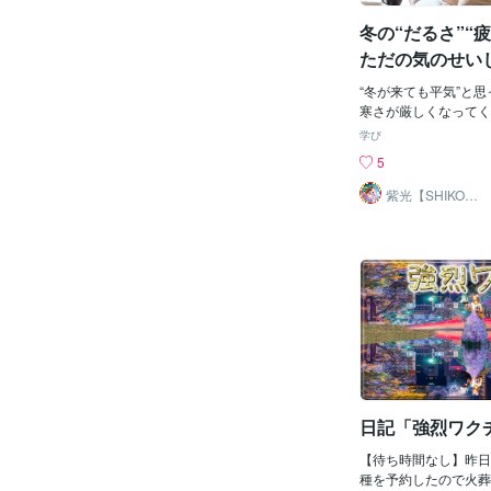
に侵入し体中に巡る↓
リアで”炎症”が発生 
冬の“だるさ”“
しく生活しようが、野
ただの気のせいじ
かなか疲れがとれない
─“冬バテ”かも
化からくる、疲れ、だ
“冬が来ても平気”と
です。※ここでいう疲
寒さが厳しくなってく
環境が原因となるもの
い」「ちょっと眠い」
学び
加齢、その他の因子に
い」くらいで、「まあ
5
す・対策と結果腸内細
てしまいがちです。で
とにかく目的とし、な
もの冬の不調”が、た
紫光【SHIKO】
チ、ヨーグルトを食べ
遠隔透視鑑定士
なく、見過ごしてはい
も、今日は納豆、明日
インだったら？最近、
はヨーグルトのように
テ」という言葉を見か
して食べました。ロー
した。実はこの“冬バ
事な意味があり、一つ
気分の落ち込みではな
摂取しても腸内細菌が
律神経、免疫力にも影
結果的に腸内環境が整
ある――そんな警戒す
ことです。だからとい
なのです。 “冬バテ”
ルト摂取や毎日納豆は
とは、寒暖差・日照不
と、それ自体に問題は
乱れなどによって、自
大事なのは、それぞれ
バランスが崩れ、心身
存続です。一つの発酵
日記「強烈ワク
現れる状態を言います
腸の不調・眠りの乱れ
【待ち時間なし】昨日
さ・気分の落ち込みな
種を予約したので火葬
による疲れ」以上のも