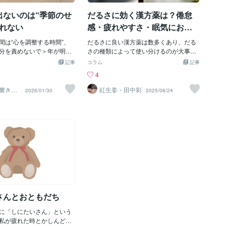
改善を感じることができま
した。それを聞いて「なるほど」と思い
出ないのは“季節のせ
だるさに効く漢方薬は？倦怠
：太陽フレアと上手に付き合
ました。私の中でそれまで行き場がなか
の影響は避けられないもの
ったものが落ち着きました。すると頭で
しれない
感・疲れやすさ・眠気におす
うな対策を取ることで、そ
抱えていた緊張が解け、身体が自然に反
すめの漢方も（サンプル記
限に抑え、日常生活におけ
間は“心を調整する時間”、
応を始めました。順を追うと、まさにヒ
だるさに良い漢方薬は数多くあり、だる
事）
感を軽減することが可能で
分を責めないで＞年が明け
ーリングや統合の典型的なプロセスで
さの種類によって使い分けるのが大事で
アという自然現象と上手に
だか気持ちがついてこな
す。①だるさの原因が分かったことで、
す。漢方には気血水（き・けつ・すい）
記事
コラム
記事
な生活を送りましょう。☆
心が安心し、過剰に張っていたエネルギ
という概念があり、それらの過不足によ
4
らご挨拶☆記事をご覧いただ
ない。 そんな自分を
ーが緩む。↓②ゆるんだ事で身体に溜ま
って生まれるだるさもあります。漢方薬
うございました。体の変化
ていませんか。 実は、同じ
っていただるさ・欠伸 がでてきて気の流
は通販・漢方薬局・漢方内科で手に入り
の響き
紅生姜・田中彩
2026/01/30
2025/06/24
い師＠楓
ると対処ができると思うの
いる人はたくさんいます。
れが動き出す。 欠伸は「緊張の解放」
ますが、甘草を含む漢方薬の併用には注
日もムリなくお過ごしくだ
れが抜けきらないまま日常
のサイン。↓③身体が不要なエネルギー
意が必要です。 h2：症状別に探す「だる
やっと落ち着いた」と思っ
や感情を物理的に排出する為にトイレに
さに効く漢方薬」 だるさにもいろいろな
たしんどさが戻ってくる。
行き、気の重さと痛みの軽減し、内側の
種類があるため、だるさの種類ごとに漢
あなたの弱さでも怠けでも
バランスが整う。これは静の核が「自ら
方薬を使い分けましょう。体全体のだる
調整を始めたって事」だと教えてもらい
さ・足のだるさ・眠気・風邪によるだる
んです。 ＜1/17〜2/3は
ました。私が意図して何かしたわけでは
さ、それぞれで合う漢方薬は異なりま
期間＞土用という言葉は、
なく、ただ「腑に落ちて身体を委ねた」
す。だるさの症状別に、合う漢方薬を紹
、 実は 季節が変わ
だけで、自然に統合が進みました。「気
介しましょう。 h3：体のだるさ・倦怠感
る“調整期間” のこと。 冬
が重い → 落ち着く → だるさ → 欠伸 →
体力（気）を補う漢方薬を使います。胃
春の前にやってくる静かな
活性化 → 排出 → 軽さ」の流れは、静の
腸の消化吸収力を上げて体に栄養をつけ
さんとおともだち
。 この期間は、 - 体が
核が整う時にしばしば起きる自然なプロ
る漢方薬が多いです。 ・補中益気湯*
セスです。「
（ほちゅうえっきとう） だるさ・疲れ・
に「しにたいさん」という
食欲不振に使われる代表的な漢方薬で
私が疲れた時とかしんどい
出やすい時期。 植物も動物
す。消化吸収力を高め、体に栄養を与え