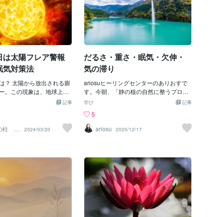
日は太陽フレア警報
だるさ・重さ・眠気・欠伸・
眠気対策法
気の滞り
は？ 太陽から放出される膨
ariosuヒーリングセンターのありおすで
ー。この現象は、地球上の
す。今朝、「静の核の自然に整うプロセ
さまざまな影響を及ぼす可
ス」というのを始めて体験しました。昨
記事
学び
記事
す。 太陽フレアが私たちに
夜、突然気が重くなり、眠気もあり、だ
5
理由 太陽フレアによって引
るさや胃の不快感が出てきたので、これ
地球の磁場や大気の変化
は寝た方がいいと思い、早めに就寝しま
の柱 カ
ariosu
2024/03/20
2025/12/17
身体リズムや健康状態に影
した。今朝はいつもより早く眼が覚めた
カニズム。 今日と明日の太
のですが、まだ気が重くて胃も不快感が
対応 眠気を覚ますための対
でていたので、「何が起こっているの
の活用：体内時計を調整し、
か？」叡智の核に聞くのも気が重かった
せる。 ☆運動の効果：血流
のですが、聞いてみました。すると静の
を活性化させる。 ☆睡眠環
核は内側で安定した存在感を持っている
質の高い睡眠を確保するた
けれど、外界とのギャップが出やすい
。 実体験に基づくアドバイ
為、それが整う過程で「だるさ・重さ・
、今日は一日中太陽フレアの
欠伸・気の滞り」のような身体反応が強
気に見舞われましたが、短
く出ることがあるという情報をもらいま