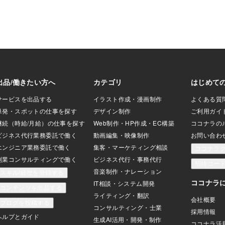
らいついでにマッ
す。辛い気持
護婦さんに頼もう
いると思いま
カポカしてる。も
できる これ
種からまだ30分位
インドフルネ
が出てきたのかと
しょうか。オ
けずに帰る事し
っこいしょと
なり体がポカポカ
て、少し身体
っぽくなり体がだ
は動くことが
かし2回目の濃度が
「こいつが遊
かげでワクチンの
よ…」みたい
んか？ビジュ
け方が分かっ