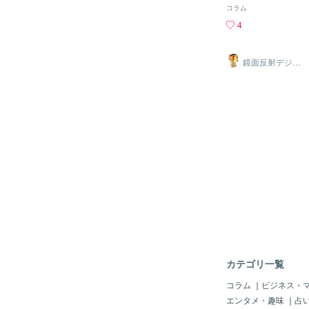
会場に行き注射をして
「秋バテ」とは原因・
コラム
間が11時だったので
り、たとえば夏バテは
4
ように行くと前回と大
疲労が主ですが、冬バテ
~6人位しか会場にい
足”“交感／副交感神経
でも並んで待つ位人が
金になる点が特徴です
鏡面反射デジタ
けでも結構時間がかか
ルアート製作所
ダメなのか — 放っ
（鈴木穣）
する時名簿が開かれて
放置すると、免疫力が
と全然人が来てないよ
ンフルエンザなどの感
書かれてない状態。ど
くなる可能性がありま
のワクチン接種にはあ
害や気分の落ち込みが
いみたいで来る人の方
バランスが崩れ、日常
た。(´･д･`)ｼｮﾎﾞ
タルにも影響を与える
ン接種は全然待つ事な
つまり、「ちょっと寒
て注射を打つ場所に行
「眠りが浅い」くらい
きる準備が整った。そ
ず、冬の不調を“体か
すぐ看護婦さんが来て
捉えることが大切なの
を受けて注射されあっ
— 冬バテを防ぐ／和
てくれた。( ´ー｀)ﾌ
きるだけ
＝〓＝〓＝〓＝〓＝〓
熱】注射が終わると1
にも体に異常が無けれ
カテゴリ一覧
われたのでしばらく暇
そして15分後何も異
コラム
｜
ビジネス・
にして最後の受付をす
エンタメ・趣味
｜
占
し家に向かった。°˖☆◝(