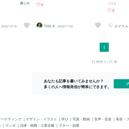
きた。俺の予約時
時に、気持ち
症状に違いがあ
記事
エネルギーが全身に行き渡ると体が軽く
も、そして人間も、 次の
コラム
0
その時間に間に合う
換させてしま
脱水や高温による
て動きやすくなったり、日常に自然な変
側を整えるために、 「い
0
違いで人が少なく5
なかわいい子
は“冷え”“日照不
化が起きてきます🍀もしあなたも 「最
るめる」必要
ない。前回は午前中
とは違います
の乱れ”などが引き
近、なんだかだるいな…」と感じていた
けなかった自
多く会場に入るだ
によって、し
。なぜ無視しちゃ
ら、それは「整えるタイミング」かもし
なたが怠けて
TM鈴木
みずきみ
2022/10/19
2020/11/30
った。そこで受付
ました。「身
ておくリスク冬バテを
れません。 ひとりでがんばりすぎず、 必
ないわけでも
たので覗いてみる
モダルくんは
下がり、風邪やイ
要なときはぜひhiroスピのヒーリングを
「見えない内
うでほとんど何も
ですね。月曜
染症にかかりやす
頼ってくださいね🌈✨
は、外側の世界
うやらみんな4回目
ます。ビジュ
す。また、睡眠障
の世界がゆっ
1
まり乗る気じゃな
くなるくらい
長引くと、心身の
に見えないところで、
が珍しいようだっ
います。遊び
生活や仕事、メン
も、次の季節
ｰﾝおかげで今回のワクチ
にしがみつい
かもしれません。
す。 そして、2月
11
件中
1 - 11
件
くすぐ診察を受け
想遊びなんで
くて疲れが出た」
はここから新
く事が出来摂取で
んです。説明
に考えて放置せ
感じている重
れから席に着くと
自分の動きた
らのサイン”として
接種に関する説明
「そっか、今
あなたも記事を書いてみませんか？
です。できる対策
ブ
という間に終わっ
ね、だるいん
多くの人へ情報発信が簡単にできます。
らげる習慣・朝、で
ｩｰ．．．〓＝〓＝〓
話しかけるこ
＝〓＝〓＝〓【発
れている気持
5分ここで待機しな
できます。「
ば帰って良いと言
くちゃ…！」
つぶしをしてた。
り効果的です
常がないので帰る事
が分かる 先
マーケティング
｜
デザイン・イラスト
｜
学び
｜
写真・動画
｜
音声・音楽
｜
美容・
ませ会場をあとに
今週は片手で
い
｜
マンガ
｜
法律・税務・士業全般
｜
マネー・副業
⁰▿⁰)◜☆˖°この後病
ど、頭の中で