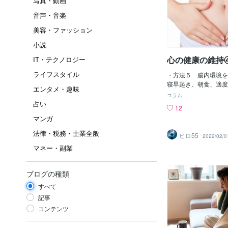
写真・動画
音声・音楽
美容・ファッション
小説
心の健康の維持
IT・テクノロジー
ライフスタイル
・方法５ 腸内環境を
寝早起き、朝食、適度
エンタメ・趣味
いてお話ししてきまし
コラム
らを実践しても、原因
占い
12
だるさを感じることが
マンガ
んと眠れてるのに、、
つけた本にその手がか
法律・税務・士業全般
ヒロ55
2022/02/0
実践して改善された）
マネー・副業
分の場合、コンビニ弁
腸内環境は最悪で腸内
していたこと（まあ、
ブログの種類
不健康になりますね。
化による、疲れやだる
すべて
健康な食生活が原因で
記事
ある腸内細胞に穴が開
コンテンツ
ト現象というらしいで
べ物や毒素などの有害