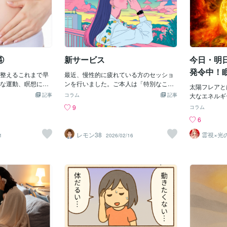
④
新サービス
今日・明
発令中！
整えるこれまで早
最近、慢性的に疲れている方のセッショ
な運動、瞑想につ
ンを行いました。ご本人は「特別なこと
太陽フレアと
た。しかし、これ
はしていないのに、ずっと重たい」とお
記事
コラム
記事
大なエネルギ
不明の体の疲れや
っしゃっていました。しっかり寝ている
生活や健康に
9
コラム
ありました。ちゃ
し、仕事も普通。けれど朝からすでに消
能性がありま
6
何で？？本屋で見
耗している感覚があるとのことでした。
影響を与える
り（自分が実際に
お話を伺いながら感じたのは、いわゆる
き起こされる
レモン38
霊視×光
1
2026/02/16
がありました。自
気疲れというよりも、長期間にわたって
ルマ先生
が、私たちの
当ばかりを食べ、
積み重なった思考疲労と感情の抑圧が背
響を与えるメ
細菌も大きく減少
景にあるということでした。身体に強い
陽フレアへの
誰が見てもそりゃ
症状が出ているわけではないのに、呼吸
策 ☆自然光
。）・腸内環境悪
が浅く、胸まわりに緊張が集まり、頭部
眠気を減少さ
さのメカニズム不
が重くこもっている状態でした。このセ
を促進し、体
、腸のバリア役で
ッションを始めたきっかけは、実はここ
境の最適化：
く（リーキーガッ
数年の傾向からです。浄化や結界の調整
めの環境作り
す）↓未消化の食
を行う中で、「外からの影響を整えて
ス 私の場合
物質が穴から血管
も、数週間後にまた消耗してしまう方」
影響で強い眠