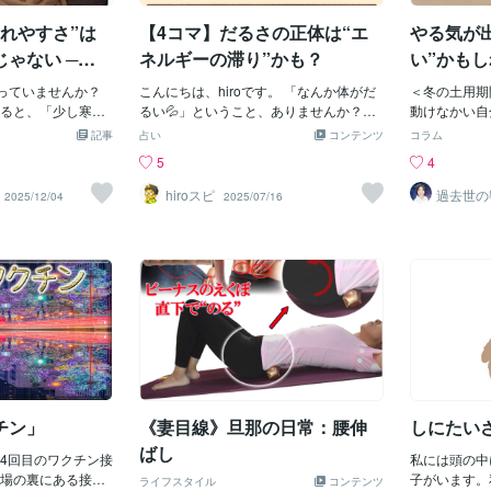
体内のあらゆるエ
が一定数いらっしゃいました。そのたび
時間の散歩で
↓”どんなに規則正
に、守ることや浄化だけでは足りないケ
疲れやすさ”は
【4コマ】だるさの正体は“エ
やる気が
した。 結論
菜を食べようがな
ースがあると感じていました。外部の影
う太陽フレア
ゃない ─
ネルギーの滞り”かも？
い”かも
”これが腸内環境悪
響を受けやすい方もいますが、それ以上
の、上記のよ
？
るさの一連の流れ
に多かったのは、自分自身の内側で常に
思っていませんか？
こんにちは、hiroです。 「なんか体がだ
の影響を最小
＜冬の土用期
れ、だるさとは腸内
エネルギーを使い続けている方でした。
ると、「少し寒
るい💦」ということ、ありませんか？
る不便や不快
動けなかい自
に限定し、過労、
先回りして考え続ける。人の機嫌を無意
「なんとなくだる
「体が重い💦」 「気力が出ない…」「寝
す。太陽フレ
たのに、なん
記事
占い
コンテンツ
コラム
よるものは除きま
識に読み取る。断れない。自分よりも周
冬だし…」と流し
てもスッキリしない💦」 「何もやる気が
共存し、快適
い。 やる気が出ないまま、体も心も重く
5
4
菌を増やすことを
囲を優先する。その状態が長く続くと、
も、もしその“いつ
しない…」 こういう時、 実はエネルギー
Msカルマか
て、思うように動け
るべく納豆、キム
エネルギーは外から奪われるのではな
だの寒さのせいでは
の流れが滞っているかもしれません。 体
き、ありがと
責めてしまっ
hiroスピ
過去世
2025/12/04
2025/07/16
続けました。それ
く、自ら流し続けている形になります。
HSP占
けない体と心のサ
のエネルギーが滞ると、 気持ちが沈んだ
の原因が分か
ように感じて
はキムチ、明後日
そこで、浄化や境界線の再構築に加え
SNSでも「冬バ
り、集中力がでなくなったり、 体が重だ
で皆さん、明
年末年始の疲
、ローテーション
て、消耗の構造そのものを言語化し、ヒ
けるようになりま
るく感じたり、動きにくくなったり、 全
さいね。
に戻って、「
テーションには大
ーリングと組み合わせる形に組み直しま
テ”、単なる寒さや
体的に「なんか不調」が続きやすくなる
た途端に、ま
の発酵食品ばかり
した。単に整えるのではなく、なぜ疲れ
く、体の機能や自
んです💦 体のエネルギーの偏り ・滞りを
その揺れは、
多様性にならず、
てしまうのかを理解できる状態にするこ
響が出る可能性が
ヒーリングでやさしくほぐしていくこと
なくて、 “季節のリズム”の中で起きてい
備されないという
と。ここが大きな転換点でした。今回の
べき「冬の不調」
で エネルギーの循環がスムーズになって
る自然なことな
って、毎日ヨーグ
セッションでも、まず身体の反応を確認
って何？「冬バテ」
心も体もふわっと軽く感じられるように
「冬の土用」
だめなの？という
しました。肩と胸の緊張、胃の奥の硬
足・生活リズムの
なります✨逆に感じすぎて、「体が熱
夏だけのものではなく
ないと思います。
さ、頭部の熱感。呼吸は浅く、特に吐く
律神経やホルモン
い…！🌞」と感じる方もいますが これ
る前に必ず訪れ
の細菌の多様性の
息が弱い状態でした。ヒーリングを行い
に慢性的な不調が
は、 “エネルギーの巡り”が良くなって、
の土用は、立
食品
ながら、胸部に溜まっていた責任感と
チン」
《妻目線》旦那の日常：腰伸
しにたい
。具体的には、胃
代謝が上がっているサイン。 熱が出てい
揺らぎの時期です
「気を
・慢性的なだる
るわけではないので、心配しなくて大丈
重い - 気持ちが沈む - やる気が出ない - 眠
ばし
4回目のワクチン接
私には頭の中
ど — 単なる「寒さ
夫です◎体が芯から温まって、滞ってい
い、だるい - なんとなく不安定 こうした
場の裏にある接種
子がいます。
ライフスタイル
コンテンツ
の。「夏バテ」
た“重だるさ”が流れ出している証拠です✨
変化がとても