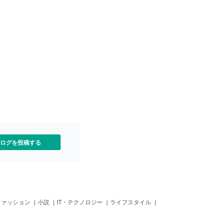
しまっているけど、和室を洋室にリフォ
ームしたい！という人向けです。どこを
工夫すればコストダウンできるのか、ど
こまでやらないといけないのかなど書い
てますので、是非参考にしてみて下さ
い！近年は情報に溢れています。相談す
る場所はいっぱいありますが、結局のと
ころ自社で依頼してもらう為の集客方法
に過ぎません。不動産、リフォームや新
築などご不明点やわからない箇所がわか
らないなど、初歩的なところからプロの
方までご相談のっております。プロの第3
者の目によるご相談を受け付けておりま
す。おかげさまで、大変多くのご依頼有
難うございます！また、不動産に関する
お話しやお部屋探しについてものお問い
ログを投稿する
合わせも受け付けております！気になる
ことがある方はお気兼
ファッション
｜
小説
｜
IT・テクノロジー
｜
ライフスタイル
｜