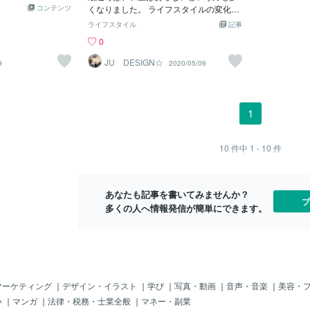
ド上はヒノキの細
コンテンツ
くなりました。 ライフスタイルの変化
チカルブラインド
で、和室があっても、 何に使うかわから
ライフスタイル
記事
入れてます。折り
ないというのが最も多い意見となるよう
0
悪代官が眠ってそ
です。 昔は、「お茶の間」などと呼ば
れ、 今でいう、ダイニングやリビングと
JU DESIGN☆
9
2020/05/09
して、 テレビを前に、こたつが置かれ、
家族が集る場所でした。 そして和室は、
客間としてゲスト用の部屋として、ま
た、仏間として 存在していました。 た
1
だ、いつ来るかわからないゲスト用に、
空けている部屋なんて、 今の住宅事情を
考えて、無駄なスペースでしかないので
10
件中
1 - 10
件
す。 ですが、敢えて、 畳の良さを理解を
して、うまく畳のスペースを活用できな
いでしょうか。 という提案です。 そもそ
あなたも記事を書いてみませんか？
も、畳は自然素材でクッション性もあ
ブ
多くの人へ情報発信が簡単にできます。
り、 夏は涼しく、冬は暖かく、湿度調整
もできる優れた素材です。 フローリング
のように堅くなく、カーペットのように
チクチクしない。 赤ちゃんのおしめの交
換やハイハイのさせやすさ、 床に座って
の作業やごろ寝などのくつろぎ空間とな
ります。 畳は、日本の気候風土にまさに
マーケティング
｜
デザイン・イラスト
｜
学び
｜
写真・動画
｜
音声・音楽
｜
美容・
マッチした“ 癒しの素材" なんです。 日本
い
｜
マンガ
｜
法律・税務・士業全般
｜
マネー・副業
人として、日本の家に住むなら、 そんな