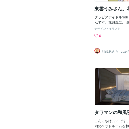
東雲うみさん。
グラビアアイドルYouT
んです。花魁風に。 
で背景に流用しました
デザイン・イラスト
ても東雲さんは「あ～
6
な」という感じで好き
ラビア好きなの前提で
川辺あきら
2024/
タワマンの和風
こんにちはippeiで
内のベッドルームを和