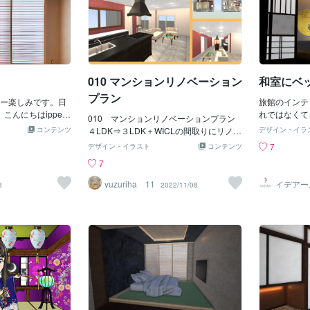
010 マンションリノベーション
和室にベ
プラン
ー楽しみです。日
旅館のインテ
こんにちはippei
れではなくて
010 マンションリノベーションプラン
オリジナルの障子
ルです。ベラ
コンテンツ
４LDK⇒３LDK＋WICLの間取りにリノベ
デザイン・イラ
繊細な6mmでグラ
でバスタブの
ーションビフォーパース1つ1つの部屋が
7
デザイン・イラスト
コンテンツ
。高さが2300m
じが主流にな
リビングへの光をさえぎっており、とて
7
より迫力あり。職
も暗く、使いづらそうな間取りアフター1
ですが、ホームペ
部屋部屋数を減らしていますが、LDKは
yuzuriha 11
イデアー
3
2022/11/08
か？と問い合わせ
ラッツ
もともとの倍くらいの広さ、4面からの採
。
光がある贅沢な空間に。ココナラでプラ
ン作成や図面の作成もお受けしておりま
す。 よろしくお願いいたします。