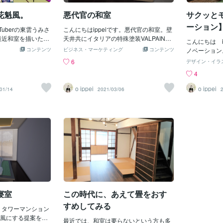
花魁風。
悪代官の和室
サクッと
ーション
uberの東雲うみさ
こんにちはippeiです。悪代官の和室。壁
最近和室を描いたの
天井共にイタリアの特殊塗装VALPAINT
こんにちは i
。 トークなど聞い
です。お客さんが選んだ3色。折り上げ天
コンテンツ
ビジネス・マーケティング
コンテンツ
ノベーション
賢い女性なんだ
井には間接照明を仕込みます。小上がり
吊り収納奥に
6
デザイン・イラ
です。もちろんグ
と障子はヒノキ です。障子はオーダー
無し畳、竹を
4
す。
品。桟がグラデーションになっていて上
存を塗り替え
へと視線を誘導します。周りは高層ビル
との兼ね合い
o ippei
o ippei
01/14
2021/03/06
の夜景。
鰻や蕎麦食べた
eat行ってき
下記まで！
寝室
この時代に、あえて畳をおす
すめしてみる
す。タワーマンション
風にする提案をし
最近では、和室は要らないという方も多