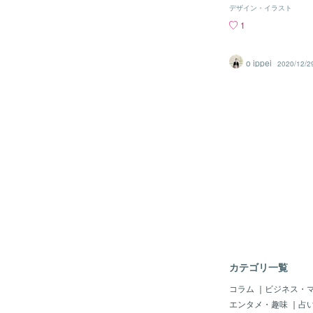
ています。ヘッドボー
デザイン・イラスト
ルーバー、窓面はバー
1
と和っぽく格子を取り
上げ天井内は金箔風。
うです。良いお年を。
o ippei
2020/12/2
カテゴリ一覧
コラム
｜
ビジネス・
エンタメ・趣味
｜
占