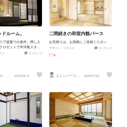
ッドルーム。
二間続きの和室内観パース
リア提案での条件。押し入
お見積りは、お気軽にご依頼ください
クロゼットで半洋風スタイ
デザイン・イラスト
コンテンツ
ンダ・・・ではなくて縁台
スト
コンテンツ
6
提案。これからはこんな感
りそうですね。
ル・プ
エニシパース（1
2022/08/14
2026/07/22
級建築士）