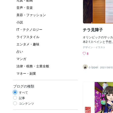
写真・動画
音声・音楽
美容・ファッション
小説
チラ見障子
IT・テクノロジー
ライフスタイル
オリンピックのサッカ
本2-1スペインと予想。
エンタメ・趣味
です。設計した寝室に
デザイン・イラスト
を設置しました。桟は
占い
8
デーションになってます
マンガ
mあるので通常の和室
人泣かせだったみたい
法律・税務・士業全般
o ippei
2021/08/0
ージに載せて良いです
マネー・副業
がきている渾身の作品
ブログの種類
すべて
記事
コンテンツ