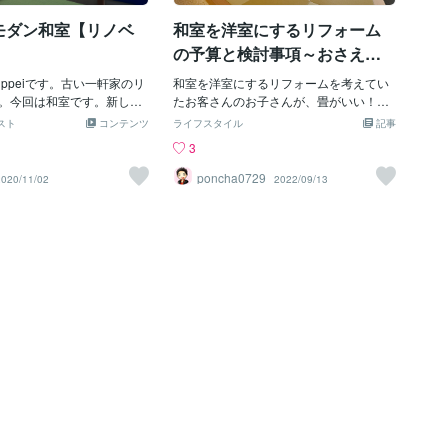
モダン和室【リノベ
和室を洋室にするリフォーム
】
の予算と検討事項～おさえて
おきたいポイント～
ppeiです。古い一軒家のリ
和室を洋室にするリフォームを考えてい
。今回は和室です。新しく
たお客さんのお子さんが、畳がいい！と
間接照明を入れたり、フチ
言い張るので、和室のままにしたのです
スト
コンテンツ
ライフスタイル
記事
設えます。長押や床柱は既
が、数日後お子さんがやっぱりフローリ
3
。藍色のバランスとか全体
ングがいい！と言い出し始めたらしく、
が重要。和室描いていると
どうすればいいか？と相談を受けたこと
poncha0729
2020/11/02
2022/09/13
くなってきますね。go to
があります。子供って怖いですね・・。
ます。(近所の中華)ご依頼は
どーも、Ponchaです('ω')ノリフォームの
定番でもある和室を洋室にするリフォー
ム！今では定番なリフォームでもあるの
で、ちょっとネットを検索すれば簡単に
ビフォー・アフターを見ることができま
す！予算を掛ければ、和室を劇的な洋室
にすることができます！ただ、なんだか
んだで予算って限られています。そうな
るとどこまで予算をかけて和室を洋室に
仕上げるかは、限られた予算の中でいろ
いろと検討する必要があります。という
ことで今回は、和室を洋室にするリフォ
ームの予算と検討事項というテーマでお
話をしたいと思います！予算は限られて