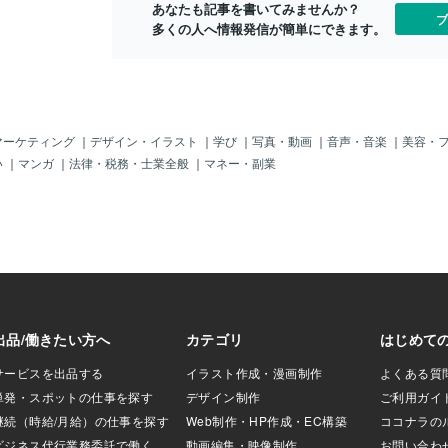
ります。 この部分
あなたも記事を書いてみませんか？
出来る。しかし一人で居れば、あっとい
ブ
、１段階上への欲
多くの人へ情報発信が簡単にできます。
う間に餌食になってしまいます。現代の
 それが第２段階目
「所属の欲求」とは？現代ではそのよう
欲求」になりま
な危険はほとんどないでしょう。では、
全に安定した生活を
「現代の所属の欲求」とは、何を求めて
求であり、雨風を
いるのでしょうか。それは、「自分は〇
り、食料を貯蓄し
〇の一員だ」というのは、「自分は必要
。 つまり第１段階
とされている人間なのだ」と感じること
マーケティング
｜
デザイン・イラスト
｜
学び
｜
写真・動画
｜
音声・音楽
｜
美容・
ことができれば、
が出来るからでは、と考えます。一人で
い
｜
マンガ
｜
法律・税務・士業全般
｜
マネー・副業
に食べたい」とい
いることは、気が楽です。ただ、「自分
満たそうとするの
なんて生きていても意味が無い」という
目の欲求「社会的欲
考えにつながりかねません。「繋がり」
ているという欲求
を持つそうしたメンタル危機への予防策
安心安全に生活を送
として、「何かに繋がっている」意識を
できれば、次は家
持つことをお薦めします。繋がる対象
う欲求に繋がると
は、人でなくてもいいと、私は考えま
欲求が満たされない
す。動物でも、植物でも。もちろんバー
り、不安を感じた
チャルな世界でも。結びつきは数より
てきている鬱状態
「質」です。一人で居られる強さを大事
のです。 逆にこの
にしつつ、何かに繋がって、一員でもあ
４段階目の欲求
る。というのは、如何ですか？