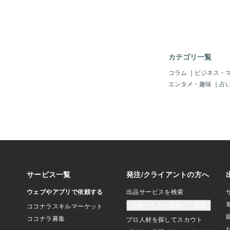
い」といった欲求にな
の欲求が満たされれば
求が出てくるのです。
の欲求「安全・安定の
す。 この欲求は「安
送りたい」といった欲
カテゴリ一覧
凌げる家で生活をした
たりといった欲求です
コラム
｜
ビジネス・
でお腹いっぱい食べる
エンタメ・趣味
｜
占
「明日もお腹いっぱい
った欲求になりそこを
です。 次は第３段階
求」、どこかに所属し
になります。 つまり
ることができる環境が
族や仲間が欲しいとい
いうことです。 この
場合、孤独感を感じた
り、また最近特に増え
になったりしてしまう
欲求が満たされれば第
「自我的欲求」になり