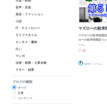
写真・動画
音声・音楽
美容・ファッション
小説
マズローの欲求
IT・テクノロジー
ライフスタイル
マズローの欲求段階説
ローの欲求段階説つい
エンタメ・趣味
す。 マズローの欲求
コラム
の心理学者のアブラ・
占い
10
唱した説で人間の欲求
マンガ
ッドのようになってお
を満たすことができれ
法律・税務・士業全般
jams（ジャム
求を目指すものです。
ズ）心理カウン
マネー・副業
セラー
順に「生存の欲求」「
求」「社会的欲求」「
己実現の欲求」となっ
ブログの種類
ラミッドの底辺にある
「生存の欲求」という
すべて
に必要になってくる三
記事
とすることです。 三
コンテンツ
性欲・睡眠欲のことで
す。 「お腹が空いた