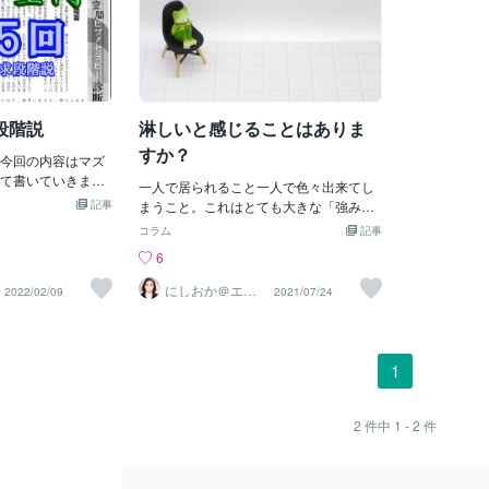
段階説
淋しいと感じることはありま
すか？
今回の内容はマズ
て書いていきま
一人で居られること一人で色々出来てし
段階説とはアメリカ
記事
まうこと。これはとても大きな「強み」
ハムマズローが提
です。しかし。人には「所属の欲求」が
コラム
記事
は５段階のピラミ
あることも、また事実です。所属の欲求
6
り下から順に欲求
とは心理学者マズローが提唱した、人の
ば、１段階上の欲
欲求は階層になっている、という説。①
にしおか＠エン
2022/02/09
2021/07/24
 欲求段階は下から
パワメントカウ
生理的欲求②安全の欲求③所属の欲求④
ンセラー
安全・安定の欲
承認欲求⑤自己実現の欲求の5段階で、①
自我的欲求」「自
から順番に満たされていき、下位の欲求
ています。 まずピ
が満たされると上位を満たそうとする、
1
第１段階の欲求
という考え方です。「所属の欲求」は
のは、生きるため
「愛の欲求」「社会的欲求」とも呼ばれ
大欲求を満たそう
ます。原始の頃、「一人で居る」ことは
2
件中
1 - 2
件
大欲求とは、食欲・
すなわち「死」に近づくことを意味して
本能的な部分で
いました。突然敵に襲われた時、集団の
からご飯が食べた
中にいれば力を合わせて撃退することも