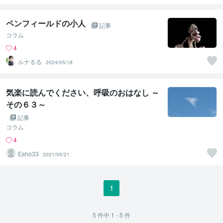
が楽する食
ペンフィールドの小人
記事
コラム
4
ルナるる
2024/05/18
気楽に読んでください、呼吸のおはなし ～
その６３～
記事
コラム
4
Esho33
2021/05/21
1
5
件中
1 - 5
件