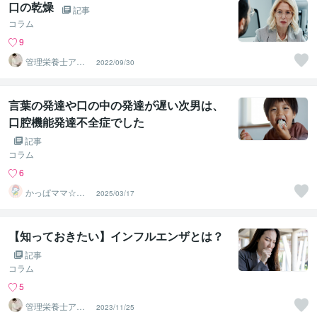
口の乾燥
記事
コラム
9
管理栄養士アオ
2022/09/30
イ 村中一帆ママ
が楽する食
言葉の発達や口の中の発達が遅い次男は、
口腔機能発達不全症でした
記事
コラム
6
かっぱママ☆子
2025/03/17
育てと心の病ア
ドバイザー
【知っておきたい】インフルエンザとは？
記事
コラム
5
管理栄養士アオ
2023/11/25
イ 村中一帆ママ