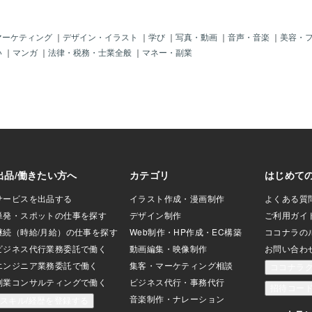
を評価していまし
いる日本人」が多いのじゃ。この情報は
（砂の器）は、意
「日本の抗議集会を取材に来た外国人ジ
にはピッタリかも
ャーナリスト」の情報じゃ。＾＾まあ、
マーケティング
｜
デザイン・イラスト
｜
学び
｜
写真・動画
｜
音声・音楽
｜
美容・
って大事ですよ
言われなくても前からすでに「異常」で
い
｜
マンガ
｜
法律・税務・士業全般
｜
マネー・副業
名にする時など
しょ？！何で「トルコ国籍」の「素性も
り上げに直結しま
知れないクルド人」が「高額チケットを
 a Gentleman」とい
使用して難民申請しているの？」じゃ。
と青春の旅立ち」
「難民って、普通は、カネなんて持って
日本題にしましたが、
ないわい！」じゃ。「命からがら、弾圧
「なんてダサいタ
政府等から逃げてくる人々」じゃ。「日
た。大ヒットした
本行の高額チケット持ってる上に、クル
･･。 仕事でもタ
ドといえば（テロ組織）がからんでいる
書の表題が「違う
のは世界の常識」じゃ。だから「トルコ
あるし、メールの
大統領＝エルドアン」が「あるヨーロッ
もらえない場合も
パ政府に逃げ込んだ、クルド反政府組織
の犯罪者の引き渡しを要求」したのじ
ゃ。それが一応合意して～、その欧州の
国家は「NATO＝北大