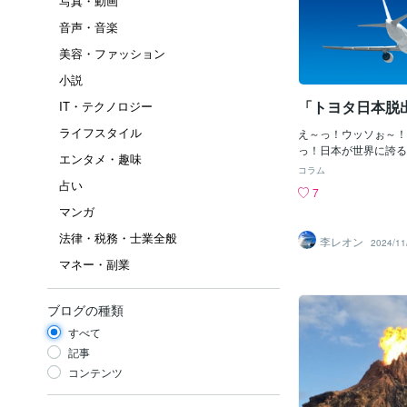
写真・動画
音声・音楽
美容・ファッション
小説
「トヨタ日本脱
IT・テクノロジー
ライフスタイル
え～っ！ウッソぉ～！
っ！日本が世界に誇る
エンタメ・趣味
業」の豊田が日本を出
コラム
ん。ウソでしょ？いや
占い
7
っ！！（＾＾；ボクだ
マンガ
ツダ」とはいえ、一応
「関連企業」に勤めて
法律・税務・士業全般
李レオン
2024/11
ら「他人事（ひとごと
マネー・副業
じゃ。でも、なんでト
「日本最大企業」と言
宝」（岸田の宝ではナ
ブログの種類
て日本を出ないとイケ
「日本脱出」なんてい
すべて
もう「本社はじめ、関
記事
やら家族はどうしたら
コンテンツ
こに移転する予定なの
たら、確か、「北米ト