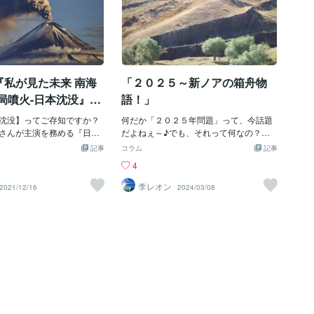
『私が見た未来 南海
「２０２５～新ノアの箱舟物
局噴火-日本沈没』恐
語！」
★★★
沈没】ってご存知ですか？
何だか「２０２５年問題」って、今話題
さんが主演を務める『日本
だよねぇ～♪でも、それって何なの？何
ひと』です。 めちゃめちゃ話
が問題なの？「老後問題？」、「介護問
記事
コラム
記事
 全ての視聴率が15%を突
題？」「年金問題？」、「南海トラフ地
4
の方の力もありますが、この
震問題？」「台湾有事問題？」、「ロシ
興味がある方が多いのでし
ア・ウクライナ紛争？」それとも「イス
李レオン
2021/12/16
2024/03/08
としては 2023年の東京を
ラエル・パレスチナ問題？」・・・何じ
温暖化の影響で日本が沈没
ゃろか？まさか「たつき諒」の「私が見
描いています。 ドラマで
た未来」の予測で、２０２５年７月に大
影響で地滑りが起き、沈没
災害が起こる？との未来予測の事かな
いているが、 この日本が沈
～？ってね。また「大地震」とか「津
話、あながち嘘ではなさそ
波」とかかな？それとも「富士山大噴
かし、その原因は地球温暖化
火」とか？ただね～、それよりもっと
っとホットなものです。 そ
「ヤバイ」ヤツが２０２５年にやってく
火実際に、近年では火山の
るのじゃ。それが「太陽フレア」と「隕
いるというデータが出てい
石落下」じゃ。もう知っているよね？知