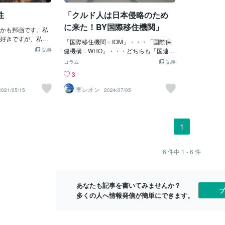
メリカ・テキサス
ってもらわないと「日本沈没」となるの
ます。 日本
行しているので、
性
「クルド人は日本侵略のため
は必至（ひっし）じゃ。どうよ？もし
山ですよね。
、「日本・トヨ
「トランプ」が負けると、もう「日本」
な噴火が起き
に来た！BY国際移住機関」
的米国移転」を考
かも邦画です。私
だって「どうしていいかわからない」と
噴火してニュ
しら？と推測した
好きですが、私の
感じる。しかし「トランプ落選」となれ
「国際移住機関＝IOM」・・・「国際保
は阿蘇山富士
～今の日本政府の
感じ」です。マイ
記事
ば「前回の議事堂占拠」くらいでは済ま
健機構＝WHO」・・・どちらも「国連＝
す。 今年の
め？」はかなりヤ
順不同）、①砂の器
ないぞよ。「不正選挙」だと「共和党の
UN」支配下の組織じゃ。そもそも「国
ただ富士山の
コラム
記事
認定」問題じゃ。
沈没（1973年）、
信者」は「怒り心頭」になるのは必至
連」って、ナニ？・・・はい～「UNITE
すよね。 避
3
ー」だって、もち
78年)。みんな70
で、「本当に第２の（南北戦争）」にナ
D NATIONS」じゃね。「第二次大戦
そこまで大き
けていて、そんな
ん。①は、「映画
ルであろうて。そう「アメリカ」が「半
後」の「世界の平和・安全・経済・社
りません。 
李レオン
2021/05/15
2024/07/05
は受けてナイ様に
われ、野村芳太郎
分」になり「敵味方で二分される」とい
会・文化を維持、守るための国際機関」
とは桁違いの
タ」に対しては
（映画は原作を超
う事じゃね。「DS＝デイープステイト＝
じゃ。ほぉ～♪すんごいねぇ～♪まるで
ます。 それ
で「イヤガラ
が定説でした）。
闇の支配者」にとっては「好都合」じゃ
「ウルトラ地球防衛軍？」みたいじゃ。
ラ噴火 通常
ゃ。何で、「トヨ
の不安な時代感に
ろうけどね。しかし・・・イヤだっ！！
うん？「秘密戦隊ゴレンジャー？」みた
になると言わ
1
いにヒドイものじ
自衛隊のクーデタ
さて、「タロット結果」を以下に記す
いでもアルし～。その「国際移住機関＝I
火が起きると
会長になってい
トーリーに引き込
る。＾＾（ここ最近のトランプ陣営の状
OM」が何で、密かに？「日本にクルド人
最悪の場合、
する安全対策より
価は高くないです
況をタロットで占ってみたのじゃ。）＝
を送り込んでいるのか？」が問題じゃ。
能性も… つ
6
件中
1 - 6
件
で「車の安全対
この中で②のタイト
＝＝＝（タロット結果）＝＝＝＝＝１）
まあ、受け入れている「岸田増税クソめ
日本終わりま
は「規定に反す
。当時私は小学生
トランプは、孤軍奮闘で戦いの姿勢
がね」も超問題ではあるが～、ヤツも
時代の時に、
否」じゃというぜ
ポスターを見たと
ではあるが、それが「空回り」し、
「アメリカ＝CIA」の部下？というか
れる 鬼界カ
・・しかも政府の
ています。「にっ
あなたも記事を書いてみませんか？
なかなか「協力」が得られない状
「手先？」なので～、何でも米国が指示
久島などが一
ブ
、数十年前のヤツ
、みんさん。この
多くの人へ情報発信が簡単にできます。
態 である。「協調性」のナイ状態
すれば「アメリカのように不法移民が多
す。
！以前、NHKEテ
とも いえる。「トランプタワー」
く侵入している」状況と一緒の「異常な
」で小松左京特集を
の経
国家？」になるのは明らかじゃ。すでに
この日本沈没（タ
もう「川口市から（移転や脱出？）して