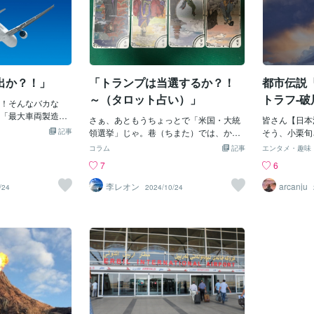
出か？！」
「トランプは当選するか？！
都市伝説
～（タロット占い）」
トラフ-破
！そんなバカな
怖度★★
「最大車両製造企
さぁ、あともうちょっとで「米国・大統
皆さん【日本
るワケないじゃ
記事
領選挙」じゃ。巷（ちまた）では、かな
そう、小栗旬
、ウソと言って
り「トランプ優勢」との事。ただ日本の
沈没-希望の
コラム
記事
エンタメ・趣味
って、広島の「マ
報道では未だに「カマラ優勢？」とかの
題ですよね。
7
6
「車製造企業」の
報道も多い。しかし「世界的」にみると
破！ 出演者
いたのじゃ。だか
やはり「トランプ」が圧倒的じゃね。
ような内容に
李レオン
arcanju
/24
2024/10/24
）ではナイ！」の
「カマラ」という候補は、存在しないの
ょうね。 内容
ヨタなんていう
では？という雰囲気じゃ。ただ、そうい
舞台に、地球
ってイイ「日本の
う報道が世界的には流れているが、ボク
する可能性を
イ！）が、どうし
の「タロット占い」では、ちょっと違う
は、温暖化の
ナイのじゃ？もし
「カード」が出たのじゃ。「あれ？まさ
する様子を描
うことになれば、
か？？カマラが次期大統領か？！」なん
没するという
連企業」の従業員
ていう感じの「タロット結果」なので、
うです。 し
いいのん？一体ど
「かなり心配」じゃ。まさかの「カマ
ではなく、も
じゃ？と思ってい
ラ・ジャンプ？」なんてあったらボクは
れは火山の噴
ヨタ」が「カリフ
どうしたらいいのか？もうトランプでや
噴火が増えて