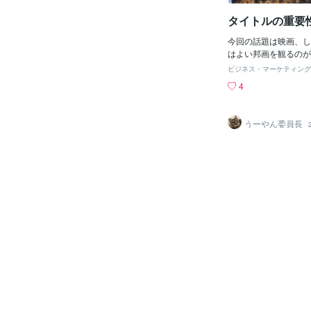
ォルニア州」から「ア
州」への移転を前に実
タイトルの重要
もしやその延長線上で
タ」がまさかの「全面
今回の話題は映画、し
えているのではないか
はよい邦画を観るのが
のじゃが、まぁ～ねぇ
「よい」とは「骨太な
ビジネス・マーケティング
「あくどいトヨタいじ
ベスト3を上げると（
4
バイぜよ。例の「型式
（1974年）、②日本
他の「日本車両メーカ
③皇帝のいない８月(19
ろん「型式認定」は受
年代と古くてすいませ
うーやん委員長
にひどい「イジメ？」
が原作を超えた」と言
思うけど、特に「トヨ
監督の演出が見事です
「超厳格な型式認定」
えられない、というの
セ？」をしてくるのじ
②は、高度経済成長後
タだけ？」というくら
合致している。③は、
ゃ。豊田社長（今は、
ーを描いた緊迫したス
る？）が「政府の指導
まれる（あまり一般評
ももっと厳しい方法」
が私は好きです）。 
策」をやっても、政府
ルが秀逸だと思います
る！」として「認定拒
でしたが、初めて宣伝
よ。何でやネン？！・
きの衝撃を今でも覚え
「指導」する方式って
ぽんちんぼつ」ですよ
で、「もう古すぎる
半端ない潔さはすごい
レの「100分de名著
やっていて、そこでも