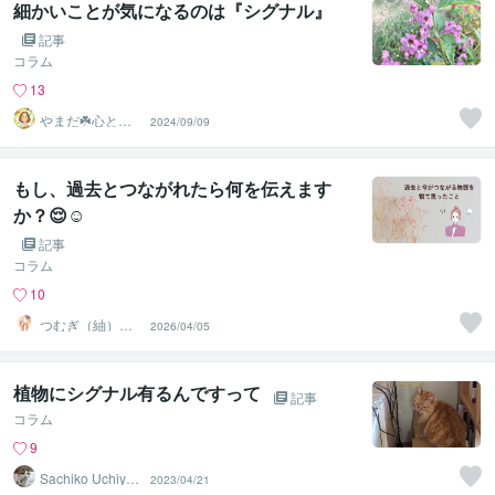
細かいことが気になるのは『シグナル』
記事
コラム
13
やまだ☘️心と頭
2024/09/09
がスッキリ整う
サロン
もし、過去とつながれたら何を伝えます
か？😌☺️
記事
コラム
10
つむぎ（紬）♡
2026/04/05
心のデトックス
植物にシグナル有るんですって
記事
コラム
9
Sachiko Uchiya
2023/04/21
ma