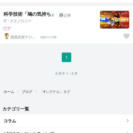
科学技術「鳩の気持ち」
記事
IT・テクノロジー
7
鏡面反射デジタ
2021/11/05
ルアート製作所
（鈴木穣）
1
4
件中
1 - 4
件
ホーム
ブログ
「#シグナル」タグ
カテゴリ一覧
コラム