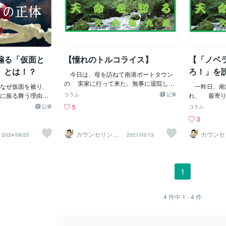
煽る「仮面と
【憧れのトルコライス】
【「ノベ
」とは！？
ろ！」を
今日は、母を訪ねて南港ポートタウン
の 実家に行って来た。無事に退院し、
なぜ仮面を被り、
一昨日、南
足腰 の具合も安定しているようで取り
に振る舞う理由を
コラム
記事
れ、 最寄り
敢えず 一安心だが、先日携帯のブザー
これには深い心理
ターに 立寄
5
記事
コラム
を誤って 押したらしく、画面表示のこ
しているのです。
ほえろ！」 
3
とで困って いたので、その対応と、先
予知する存在だけ
ってしまった。
日浜大津まで 行った時の土産を渡した
居る人々の心の支
───── 
カウンセリング
カウンセ
2024/09/25
2021/03/13
いということも あり、様子を見がてら
ルーム【弥九蔵
ルーム【
いると考えて活動
は、昔発売 
の部屋】
の部屋】
ということである。 ────────────
付ける心の仮面
頃、日曜日に
──────── 前もって午後１時頃に行
デンティティを隠
助松駅から自
くと言ってあり、 最寄り駅に着くや否
醸し出すことで、
まで出かけて
1
や先ずは腹ごしらえ。 マクドナルド
る重要な道具にな
で立ち読みを
は、このところ頻繁に通い 過ぎて些か
、見た目の上で仮
懐かしい昔を
食傷気味だし、餃子の王将も、 居住し
名性は、占い師自
りに心理学や
4
件中
1 - 4
件
ている八尾の店舗ならば安心だが、 ど
護するだけではな
た頭と心休め
うもこちらの店舗では私が思うような
を生み出していま
───────
メニューにありつけそうもない。なの
来や運命について
小説本は、マ