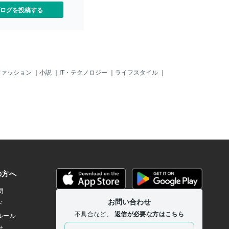
の 八尾の生活は既に１１年目に入って
話。それぞれの登場・ 退
ログを投稿する
いる。 助松・南港・八尾、これらの土
含めた傑作選なのである。
地に私は 地元愛とでも言うべき愛着を
、私が最も印象深かったの
持っている。 ────────────────
刑事篇「時限爆弾街に消え
──── 一般的に環境心理学では、地域
────────────────
に対する 愛着は、「特定の地域との間
カロニを名指しで、「爆弾
の情緒的な 絆や繋がり」と定義される
けた。一つは正午、もう一
ということだ。 人を感慨深くさせるよ
時に爆発する」と若い男か
ファッション
｜
小説
｜
IT・テクノロジー
｜
ライフスタイル
｜
うな雰囲気のある 絆や繋がりというこ
かってくる。一つ目の爆弾
とになるが、どんな 絆や繋がりで感慨
ートに仕掛けられており、
深くさせられるのかは 人それぞれ。私
野次馬に混じって様子を確
の場合、絆や繋がり以前 に自然に「住
 犯人はそこで逮捕される
めば都」の境地になれると いう心構え
を 名指しした理由や二つ
があり、この境地で肯定的に その時々
所を 言おうとしない。だ
の地元を見つめることで感慨も ひとし
が自分 を覚えていないと
おになるし、南港ポートタウンに でき
はお前の ために一生を棒
るだけ金を落としたい、八尾を拠点 と
れ」と憎悪 をむき出しに
して心理カウンセラーとしての活動を
は、この犯人、 数年前に
展開したい、というような心による絆や
件」の大事な就職 試験に
繋がりが生まれて
って走っているのを マカ