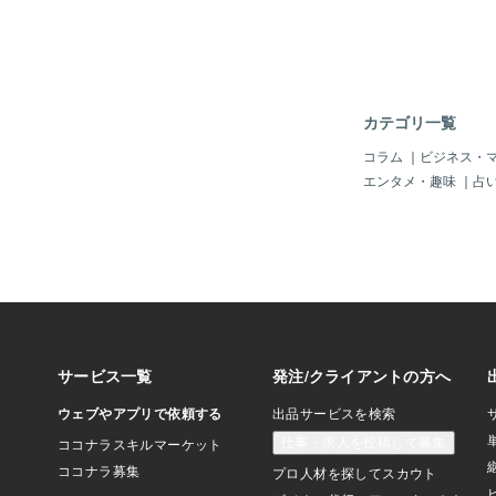
の漠然とした不安を抱
コナラ占い師はその不
る存在となるのですが
て、占い師は自らの個
ルな社会経験からも距
観的に未来を語ること
カテゴリ一覧
りきっているのです。
者は自分の問題を第三
コラム
｜
ビジネス・
け止めやすくなるんで
エンタメ・趣味
｜
占
な生い立ちの出生や魔
出などは、単なる占い
性を与えているスパイ
なる結果ではなく、そ
けのある修行やプロセ
視されるものです。例
にするタロットカード
ル、占星術の星座盤な
法的な要素を持ち合わ
れており、ココナラの
さに、さらに引き寄せ
す。これにより、占い
然ではなく、宇宙の法
エンターテイメントと