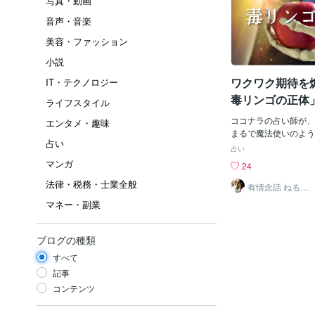
写真・動画
音声・音楽
美容・ファッション
小説
ワクワク期待を
IT・テクノロジー
毒リンゴの正体
ライフスタイル
ココナラの占い師が、
エンタメ・趣味
まるで魔法使いのよう
占い
皆さんご存知ですか？
占い
的、文化的背景が根ざ
マンガ
24
私たちは単なる未来を
法律・税務・士業全般
ではなく、ココナラに
有情念話 ねる
ふ ﾋﾋﾞｷﾏﾉｽﾍﾞｼ
えとなる役割を担って
マネー・副業
しています。占い師が
は、占い師自身のアイ
し、神秘的な雰囲気を
ブログの種類
依頼者に安心感を与え
すべて
っているんです。まず
面を被ることによる匿
記事
身のプライバシーを保
コンテンツ
く、依頼者との距離感
す。人々はしばしば未