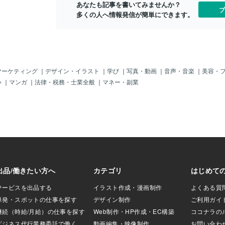
で、 駅に隣接しているショッピングセ
あなたも記事を書いてみませんか？
えているため、コ
パン刑事篇６
ブ
ンター で早速弁当探しにかかる。懐具
多くの人へ情報発信が簡単にできます。
安に直面し軽減す
場（殉職）を
合を労り、 舌も腹も満足させるには、
、その仮面を通じ
全１１話中
それが一番だ。 ───────────────
人的な感情やリア
は マカロニ
───── 最早、年齢的にカツだのから
離を置き、より客
る」。 ────
揚げだのの 肉々しいメニューは身体が
ができる存在にな
ある朝、マ
受け付けない。 今の私には、のり弁
これにより、依頼
を 二つ仕掛
当・幕の内くらいが 丁度いいと思って
者として明確に受
つは 午後六
マーケティング
｜
デザイン・イラスト
｜
学び
｜
写真・動画
｜
音声・音楽
｜
美容・
おり、今日もそうする つもりで売り場
す。また、不思議
ら電話 がか
い
｜
マンガ
｜
法律・税務・士業全般
｜
マネー・副業
を探していたのだったが、 目に留まっ
法使いのような演
は無人の ボ
たのが「九州うまかもん市」。 その中
という行為に神秘
川で爆発！ 
で宮崎名物「チキン南蛮弁当」や 福岡
スです。占いは単
認に来ていた
の「和牛焼肉重」等数多の弁当には 目
の背後にある裏付
が、マカロニ
もくれず私が迷うことなく選んだのが、
スや儀式こそが重
目の爆弾の場
長崎名物「トルコライス」なのであっ
えば、占い師が手
が、マカロニ
た。 ────────────────────
やクリスタルボー
知ると、「俺
半分づつスパゲッティとピラフ（或いは
どは、すべてが魔
に振った。謝
ドライカレー）が盛られている上に豚
せた演出も加味さ
してくる。実
の カツがのっている、一皿で三度美味
依頼者はその神秘
「凄く良い条
しい、 そん
られているので
遅れそうにな
の結果は単なる偶
ロニに泥
則や運命の流れを
結びつけることで