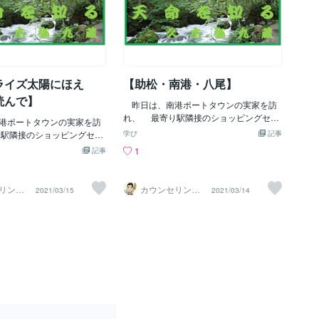
ライズ太陽にほえ
【助松・南港・八尾】
読んで】
昨日は、南港ポートタウンの実家を訪
れ、 最寄り駅隣接のショッピングセン
港ポートタウンの実家を訪
ターで 長崎名物「トルコライス」を買
駅隣接のショッピングセン
学び
記事
って食べ、 二階の書店で「太陽にほえ
り、二階の書店で「太陽に
1
記事
ろ！」の小説 も手に入れ、些か精神疲
の小説を見つけ、思わず買
労を軽減できた。 八尾で買える物でも
 ───────────────
できればここで買い、 少しでもこの地
「太陽にほえろ！」の小説本
リング
カウンセリング
2021/03/15
2021/03/14
に金を落として、売上に 貢献したい。
弥九蔵
ルーム【弥九蔵
されており、小中学校の
の部屋】
この思いが通じたのだろう。 ───────
は、 泉大津の南海本線北
───────────── 私は、今日まで
転車で 一駅手前の高石駅
ずっと大阪で生きてきた。 一人暮らし
、駅前の 西友二階の書店
や結婚生活で短期間東大阪や 大阪市住
したものだ。 そのような
吉区（あびこ・長居）に住んで いたこ
思い出しながら、 久しぶ
ともあるが、南港ポートタウンに 約２
自殺支援以外の本を 疲れ
０年、助松（泉大津）に丁度１４年
に読ませていただいた。 ─
（誕生日の翌日に大阪市住之江区の南港
──────────── 今回の
ポートタウンに引っ越している）、今
カロニ刑事篇５話・ ジー