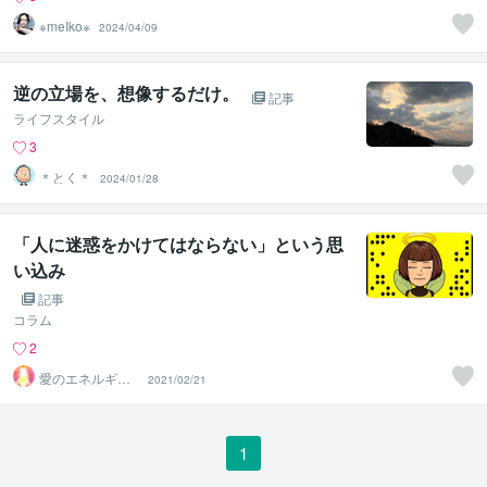
※meIko※
2024/04/09
逆の立場を、想像するだけ。
記事
ライフスタイル
3
＊とく＊
2024/01/28
「人に迷惑をかけてはならない」という思
い込み
記事
コラム
2
愛のエネルギー
2021/02/21
ヒーラーせれの
1