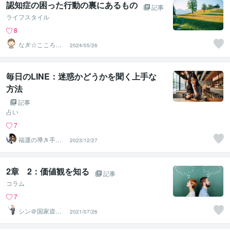
認知症の困った行動の裏にあるもの
記事
ライフスタイル
8
なぎ☆こころの
2024/05/26
薬箱
毎日のLINE：迷惑かどうかを聞く上手な
方法
記事
占い
7
福運の導き手✨
2023/12/27
久遠＊QUON＊
2章 2：価値観を知る
記事
コラム
7
シン＠国家資格
2021/07/26
キャリアコンサ
ルタント