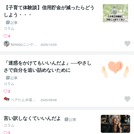
【子育て体験談】信用貯金が減ったらどう
しよう・・・
記事
コラム
4
tomocoニンゲン
2025/10/25
分析＠JLT
「迷惑をかけてもいいんだよ」──やさし
さで自分を追い詰めないために
記事
コラム
3
ベアたん＠落書
2025/09/06
きイラストレー
ター
言い訳しなくていいんだよ
記事
コラム
3