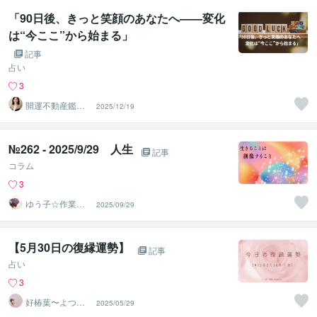
「90日後、きっと笑顔のあなたへ——変化
は“今ここ”から始まる」
記事
占い
3
開運不動産鑑定
2025/12/19
士 Ayaka
№262 - 2025/9/29 人生
記事
コラム
3
ゆう子☆作業療
2025/09/29
法士＆ライフコ
ーチ
【5月30日の復縁運勢】
記事
占い
3
好椿葉〜よつ
2025/05/29
ば〜