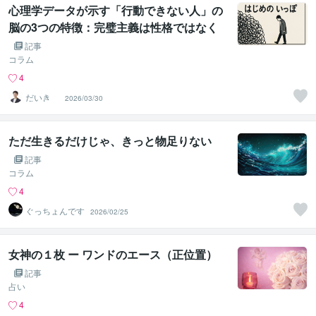
心理学データが示す「行動できない人」の
脳の3つの特徴：完璧主義は性格ではなく
学習された行動だった
記事
コラム
4
だいき
2026/03/30
ただ生きるだけじゃ、きっと物足りない
記事
コラム
4
ぐっちょんです
2026/02/25
女神の１枚 ー ワンドのエース（正位置）
記事
占い
4