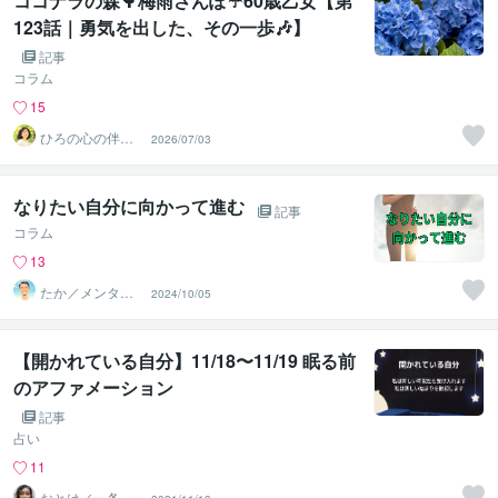
ココナラの森🌳梅雨さんぽ☔60歳乙女【第
123話｜勇気を出した、その一歩🎶】
記事
コラム
15
ひろの心の伴走
2026/07/03
ルーム｜安心し
て話せる場所
なりたい自分に向かって進む
記事
コラム
13
たか／メンタル
2024/10/05
パートナー
【開かれている自分】11/18〜11/19 眠る前
のアファメーション
記事
占い
11
おとは／一条音