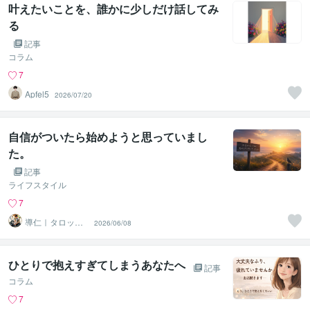
叶えたいことを、誰かに少しだけ話してみ
る
記事
コラム
7
Apfel5
2026/07/20
自信がついたら始めようと思っていまし
た。
記事
ライフスタイル
7
導仁｜タロット
2026/06/08
／感情整理系
ひとりで抱えすぎてしまうあなたへ
記事
コラム
7