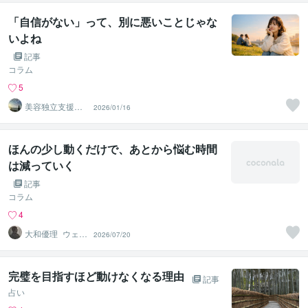
「自信がない」って、別に悪いことじゃな
いよね
記事
コラム
5
美容独立支援
2026/01/16
「YUNICO」
（ユニコ）
ほんの少し動くだけで、あとから悩む時間
は減っていく
記事
コラム
4
大和優理_ウェル
2026/07/20
ネスパートナー
完璧を目指すほど動けなくなる理由
記事
占い