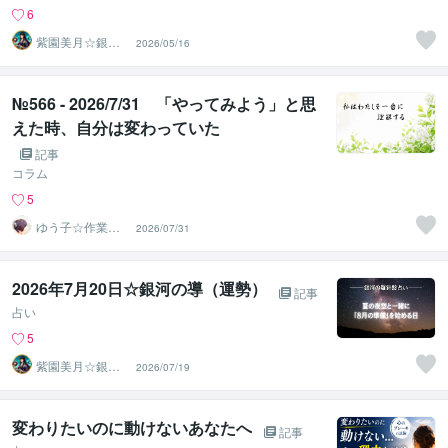
6
紫園美月☆銀河
2026/05/16
の羅針盤で導く
人生のナビ
№566 - 2026/7/31 「やってみよう」と思
えた時、自分は変わっていた
記事
コラム
5
ゆう子☆作業療
2026/07/31
法士＆ライフコ
ーチ
2026年7月20日☆銀河の導（運勢）
記事
占い
5
紫園美月☆銀河
2026/07/19
の羅針盤で導く
人生のナビ
変わりたいのに動けないあなたへ
記事