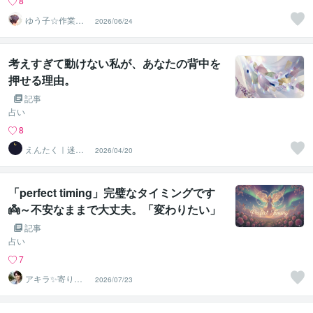
8
ゆう子☆作業療
2026/06/24
法士＆ライフコ
ーチ
考えすぎて動けない私が、あなたの背中を
押せる理由。
記事
占い
8
えんたく｜迷い
2026/04/20
整理タロット
「perfect timing」完璧なタイミングです
👼～不安なままで大丈夫。「変わりたい」
と思った今が最高の出発点～
記事
占い
7
アキラ✨寄り添
2026/07/23
う聴き手 迷い不
安の相談室