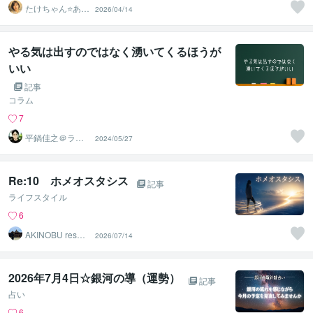
たけちゃん⭐あな
2026/04/14
たの魅力を見つ
ける対話人
やる気は出すのではなく湧いてくるほうが
いい
記事
コラム
7
平鍋佳之＠ライ
2024/05/27
フコーチング
Re:10 ホメオスタシス
記事
ライフスタイル
6
AKINOBU reson
2026/07/14
ance
2026年7月4日☆銀河の導（運勢）
記事
占い
6