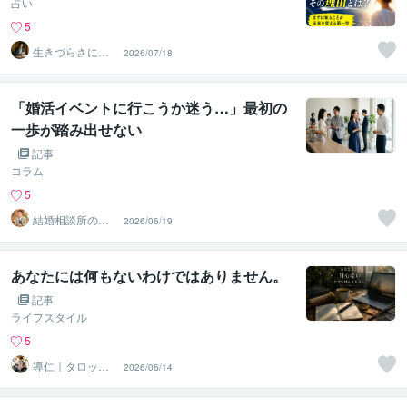
占い
5
生きづらさに寄
2026/07/18
り添う九星気学
鑑定士
「婚活イベントに行こうか迷う…」最初の
一歩が踏み出せない
記事
コラム
5
結婚相談所の代
2026/06/19
表カウンセラー
松尾
あなたには何もないわけではありません。
記事
ライフスタイル
5
導仁｜タロット
2026/06/14
／感情整理系