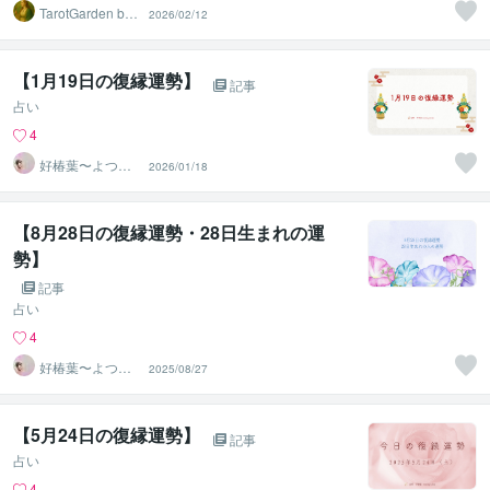
TarotGarden by
2026/02/12
Aki
【1月19日の復縁運勢】
記事
占い
4
好椿葉〜よつ
2026/01/18
ば〜
【8月28日の復縁運勢・28日生まれの運
勢】
記事
占い
4
好椿葉〜よつ
2025/08/27
ば〜
【5月24日の復縁運勢】
記事
占い
4