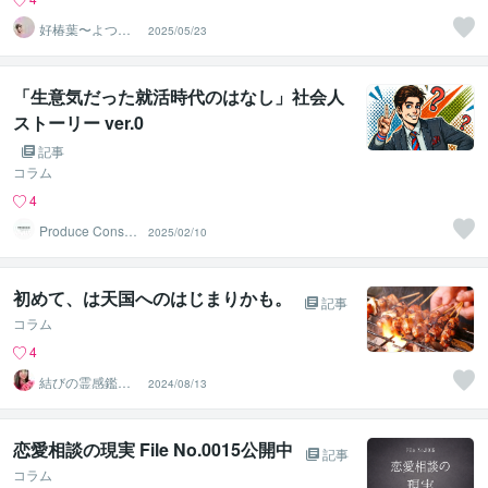
好椿葉〜よつ
2025/05/23
ば〜
「生意気だった就活時代のはなし」社会人
ストーリー ver.0
記事
コラム
4
Produce Consult
2025/02/10
ing
初めて、は天国へのはじまりかも。
記事
コラム
4
結びの霊感鑑定
2024/08/13
士♡心の守護者
優真（ゆうま
恋愛相談の現実 File No.0015公開中
記事
コラム