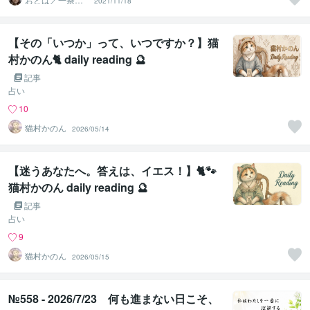
2021/11/18
羽
【その「いつか」って、いつですか？】猫
村かのん🐈 daily reading 🔮
記事
占い
10
猫村かのん
2026/05/14
【迷うあなたへ。答えは、イエス！】🐈🐾
猫村かのん daily reading 🔮
記事
占い
9
猫村かのん
2026/05/15
№558 - 2026/7/23 何も進まない日こそ、