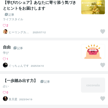
【学びのシェア】あなたに寄り添う気づき
とヒントをお届けします
記事
ライフスタイル
2
ヒーリングカウ
2025/07/12
ンセラーSUNKO
KO
自由
記事
学び
1
ぐっちょんです
2025/04/10
【一歩踏み出す力】
記事
占い
0
良天星
2023/04/19