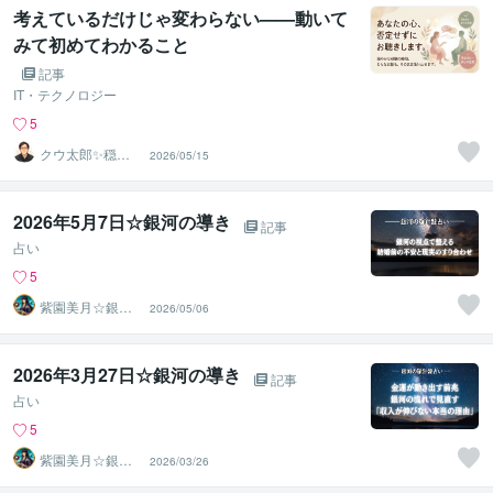
考えているだけじゃ変わらない——動いて
みて初めてわかること
記事
IT・テクノロジー
5
クウ太郎✨穏や
2026/05/15
かな話し相手
2026年5月7日☆銀河の導き
記事
占い
5
紫園美月☆銀河
2026/05/06
の羅針盤で導く
人生のナビ
2026年3月27日☆銀河の導き
記事
占い
5
紫園美月☆銀河
2026/03/26
の羅針盤で導く
人生のナビ