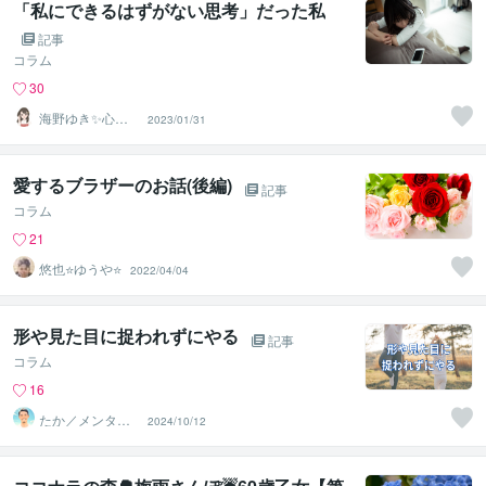
「私にできるはずがない思考」だった私
記事
コラム
30
海野ゆき✨心理
2023/01/31
カウンセラー
愛するブラザーのお話(後編)
記事
コラム
21
悠也⭐ゆうや⭐
2022/04/04
形や見た目に捉われずにやる
記事
コラム
16
たか／メンタル
2024/10/12
パートナー