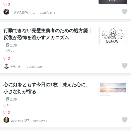
3
「AMASYA・ま
2026/04/15
しゃ」
行動できない完璧主義者のための処方箋｜
反復が恐怖を溶かすメカニズム
記事
コラム
3
だいき
2026/02/20
心に灯をともす今日の1枚｜凍えた心に、
小さな灯が宿る
記事
占い
3
yourkey127
2026/02/17