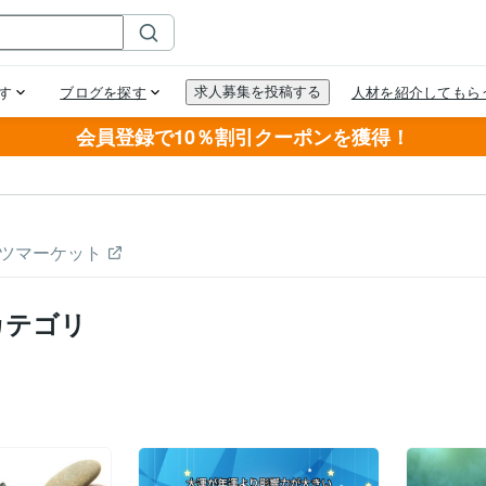
会員登録で10％割引クーポンを獲得！
ツマーケット
カテゴリ