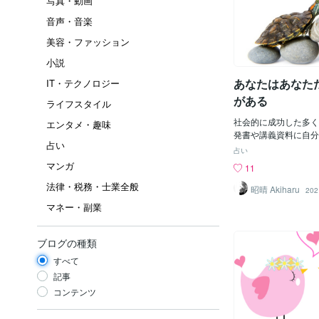
写真・動画
音声・音楽
美容・ファッション
小説
あなたはあなた
IT・テクノロジー
がある
ライフスタイル
社会的に成功した多く
エンタメ・趣味
発書や講義資料に自分
占い
き込むか、または自叙
占い
成功談を伝える。 一
マンガ
11
と、一理あって学ぶこ
法律・税務・士業全般
し、そのやり方が自分
昭晴 Akiharu
202
はない。 与えられた
マネー・副業
のような部分もあるが
人の運勢と自分の運勢
神格の命式は実務経験
ブログの種類
うな命式は学歴よりは
すべて
人生にもっと役立つ。
の命式が、正印格のよ
記事
み」の人生を生きてい
コンテンツ
成功するわけではない
休囚にある命式は人脈