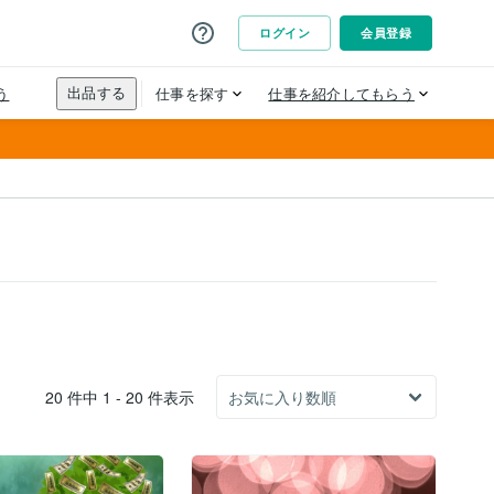
20 件中 1 - 20 件表示