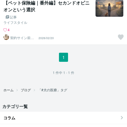
【ペット保険編｜番外編】セカンドオピニ
オンという選択
記事
ライフスタイル
4
契約サイン前チ
2026/02/20
ェック
1
1
件中
1 - 1
件
ホーム
ブログ
「#犬の医療」タグ
カテゴリ一覧
コラム