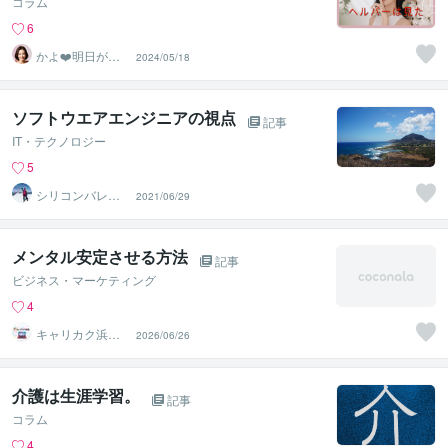
コラム
6
かよ❤️明日が少
2024/05/18
し楽しみになる
場所
ソフトウエアエンジニアの視点
記事
IT・テクノロジー
5
シリコンバレー
2021/06/29
スーパーウエア
メンタル安定させる方法
記事
ビジネス・マーケティング
4
キャリカク浜松
2026/06/26
駅前オフィス
介護は生涯学習。
記事
コラム
4