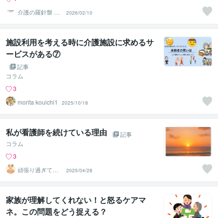
介護の羅針盤 by
2026/02/10
介護しよnet
施設利用を考える時に介護施設に求めるサ
ービスがある⑦
記事
コラム
3
morita kouichi1
2025/10/18
私が看護師を続けている理由
記事
コラム
3
頑張り過ぎてい
2025/04/28
る自分にご褒美
のお時間を♪
家族が理解してくれない！と怒るケアマ
ネ。この問題をどう捉える？