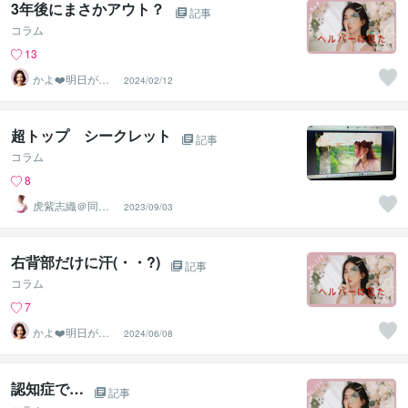
3年後にまさかアウト？
記事
コラム
13
かよ❤️明日が少
2024/02/12
し楽しみになる
場所
超トップ シークレット
記事
コラム
8
虎紫志織＠同じ
2023/09/03
目線の『駆け込
み寺』
右背部だけに汗(・・?)
記事
コラム
7
かよ❤️明日が少
2024/06/08
し楽しみになる
場所
認知症で…
記事