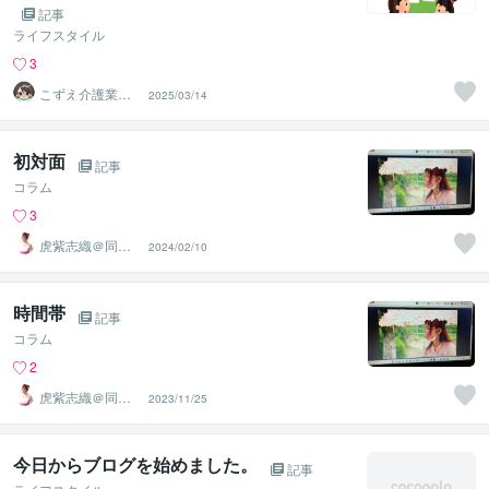
記事
ライフスタイル
3
こずえ介護業界1
2025/03/14
8年＆現役ケアマ
ネ
初対面
記事
コラム
3
虎紫志織＠同じ
2024/02/10
目線の『駆け込
み寺』
時間帯
記事
コラム
2
虎紫志織＠同じ
2023/11/25
目線の『駆け込
み寺』
今日からブログを始めました。
記事