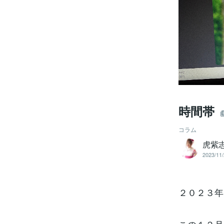
時間帯
コラム
虎紫
2023/11/
２０２３年