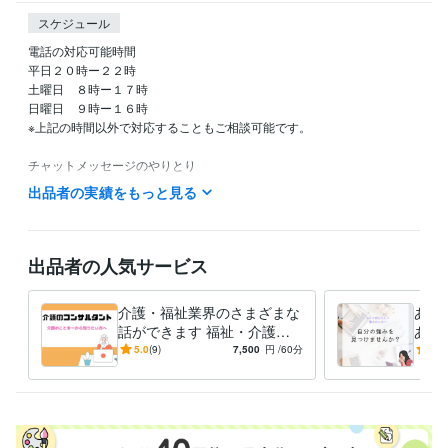
スケジュール
電話の対応可能時間

平日２０時ー２２時

土曜日　８時ー１７時

日曜日　９時ー１６時

※上記の時間以外で対応することもご相談可能です。

チャットメッセージのやりとり

基本的には

出品者の実績をもっと見る
平日　２０時～のみ

週末　８：００～１７：００、２１時～２２時

電話の受付に関しましては、ココナラの通話での対応のみとなっており
出品者の人気サービス
ます。

DMは２４時間受け付けています。
介護・福祉業界のさまざまな
あな
経験職種
話ができます 福祉・介護業
あな
ライフスタイル・その他 / カウンセラー・コーチ
経験年数 : 1年
界についてリサーチしたい方
な働
5.0
(9)
7,500
円
/60分
5.0
はご相談下さい。
職歴
さちケアマネステーション
2022年8月 ~ 現在
資格・検定