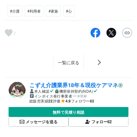
#介護
#利用者
#家族
#心
2
一覧に戻る
こずえ介護業界18年＆現役ケアマネ
本人確認
機密保持契約(NDA)
インボイス発行事業者
未登録
総販売実績
22
評価
4.9
フォロワー
62
無料で見積り相談
メッセージを送る
フォロー
62