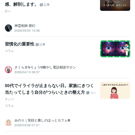
感、解剖します。
記事
占い
神霊術師 燈幻
2026/05/24 13:38
習慣化の重要性
記事
コラム
さくらぎ☕りょう⛎癒やし電話相談サロン
2026/04/13 08:37
50代でイライラが止まらない日。家族にきつく
当たってしまう自分がつらいときの整え方
コン
テンツ
コラム
みのり｜笑顔と癒しのほっとカフェ✿
2026/03/26 07:21