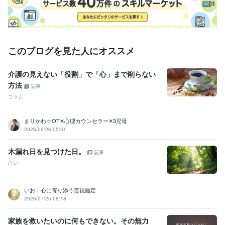
ケアマネジャー（介護支援専門員）
取得年 : 2012年
介護福祉士
取得年 : 2007年
得意分野
悩み相談・カウンセリング
介護、悩み、人間関係
ストレスなくお金
このブログを見た人にオススメ
が貯まる方法
起業塾に行ってみたいけど、ぶっちゃけ話
介護
ビジネス
カウンセラー
夫婦
人生
介護の見えない「役割」で「心」まで削らない
方法
記事
コラム
まりかわ☆OT✕心理カウンセラー✕3児母
2026/06/26 05:51
木漏れ日を見つけた日。
記事
占い
いお｜心に寄り添う霊視鑑定
2026/07/25 08:18
家族を救いたいのに何もできない。その無力