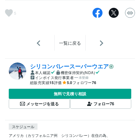
5
一覧に戻る
シリコンバレースーパーウエア
本人確認
機密保持契約(NDA)
インボイス発行事業者
未登録
総販売実績
15
評価
5.0
フォロワー
76
無料で見積り相談
メッセージを送る
フォロー
76
スケジュール
アメリカ（カリフォルニア州　シリコンバレー）在住の為、
