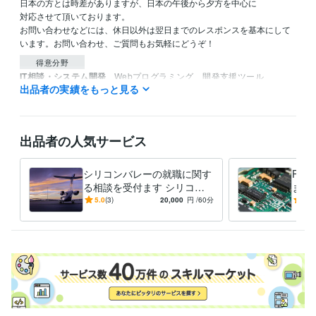
日本の方とは時差がありますが、日本の午後から夕方を中心に

対応させて頂いております。

お問い合わせなどには、休日以外は翌日までのレスポンスを基本にして
います。お問い合わせ、ご質問もお気軽にどうぞ！
得意分野
IT相談・システム開発
Webプログラミング、開発支援ツール
出品者の実績をもっと見る
システム設計
Webプログラミング
プリント基板設計
開発支援ツール開発
ASIC設計
オンラインビジネス支
ファームウエア
基板レイアウト
組み込みシステム
学習指導・資格・キャリア相談
海外留学、海外就職、語学学習
シリコンバレー
システム開発
ハードウエア開発
ソフトウエア開発
出品者の人気サービス
プログラムマネージメ
語学学習
海外就職
海外留学
海外面接
海外履歴書
シリコンバレーの就職に関す
PC
る相談を受付ます シリコン
ます
バレーの就職事情に関する情
豊富
5.0
(3)
20,000
円
/60分
5.0
報を提供します
対応