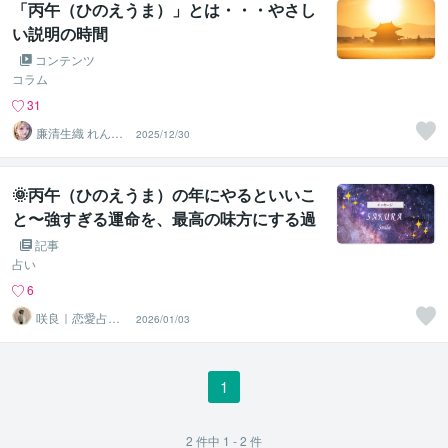
「丙午（ひのえうま）」とは・・・やさし
い説明の時間
コンテンツ
コラム
31
廉清生織 れんせ
2025/12/30
い さき
🌞丙午（ひのえうま）の年にやるといいこ
と〜強すぎる運命を、最高の味方にする過
ごし方〜
記事
占い
6
咲良｜恋愛占い
2026/01/03
心導師
1
2
件中
1 - 2
件