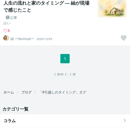
人生の流れと家のタイミング — 紬が現場
で感じたこと
記事
占い
6
紬 ーtsumugiー
2025/12/05
1
1
件中
1 - 1
件
ホーム
ブログ
「#引越しのタイミング」タグ
カテゴリ一覧
コラム