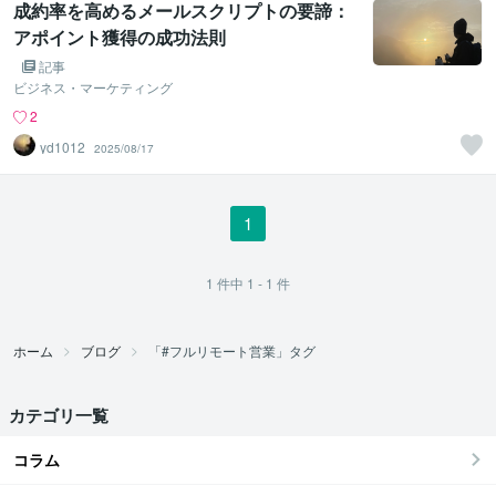
成約率を高めるメールスクリプトの要諦：
アポイント獲得の成功法則
記事
ビジネス・マーケティング
2
yd1012
2025/08/17
1
1
件中
1 - 1
件
ホーム
ブログ
「#フルリモート営業」タグ
カテゴリ一覧
コラム