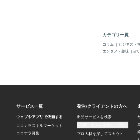
をした、見た目にも心
石。 主にペルーで産
るヒーリングストーン
れています。 古代よ
ャー」としての力を持
声を聴く石として祈り
カテゴリ一覧
てきました。 エンジ
エネルギー： • 精神的
コラム
｜
ビジネス・
感力の向上 • 守護天
エンタメ・趣味
｜
占
サポート • 心にある
を溶かす • 深い気づ
_________________
_________ ✦ 
へ エンジェライトは
経験した「許せなかっ
しまってきた想い」に
ててくれる石です。た
過去、誰かの言葉、選
そんな「心の痛み」に