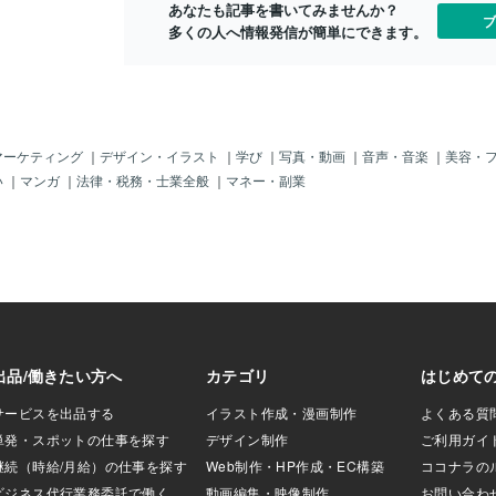
あなたも記事を書いてみませんか？
がほぐれるような
ブ
多くの人へ情報発信が簡単にできます。
出され、霊性を高め
として広く親しま
り「天のメッセンジ
つとされ、天使の
や瞑想にも使われ
ェライトの代表的な
な安定を促進 • 直
マーケティング
｜
デザイン・イラスト
｜
学び
｜
写真・動画
｜
音声・音楽
｜
美容・
使とのコンタクトを
い
｜
マンガ
｜
法律・税務・士業全般
｜
マネー・副業
「許せない気持ち」
きと愛の理解を促す
______________
許しと気づき、そして癒し
、 あなたが今までに
たこと」や「心に
、やさしく光を当
とえば── 自分の
べなかった道…。
静かに寄り添い