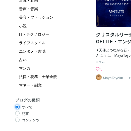
写真・動画
音声・音楽
美容・ファッション
小説
クリスタルリーデ
IT・テクノロジー
GELITE・エン
ライフスタイル
✦天使とつながる石・
エンタメ・趣味
んにちは。 MayaToy
占い
私がリーディングでも
コラム
クリスタルのひとつ、
マンガ
3
エネルギーについてご
法律・税務・士業全般
の通り「天使（Ange
MayaToyoka
2
つこの石は、 まるで
マネー・副業
まれるような安心感と
触れるメッセージをも
別な存在です。 この
ブログの種類
ったあなたが、エンジ
すべて
繋がり、癒しと気づき
ごせますように── 
記事
綴ります。 _________
コンテンツ
_______________
トとは エンジェライ