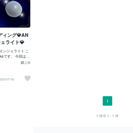
ィング💎AN
ジェライト💎
エンジェライト こ
okaです。 今回は、
よく使用している
記事
エンジェライトの
紹介します。 名前
los）」の語源をも
025/07/16
やさしい羽で包み込
、魂の深い部分に
たらしてくれる特
記事を読んでくださ
1
ェライトの波動と
に満ちた時間を過
そんな祈りを込めて
1
件中
1 - 1
件
_____________
___ ✦ エンジェライ
トは、柔らかな水色