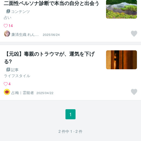
二面性ペルソナ診断で本当の自分と出会う
コンテンツ
占い
14
廉清生織 れんせ
2025/06/24
い さき
【元凶】毒親のトラウマが、運気を下げ
る?
記事
ライフスタイル
4
占梅｜霊能者
2025/04/22
1
2
件中
1 - 2
件