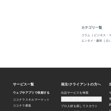
ルなどの保存- 認証
ン- APIを通じた機
使用などです。スクレ
ほとんどの要件を十分
従来手法との比較Seleni
はスクレイピングのプ
カテゴリ一覧
く選ばれる技術です。
力技術で、スクレイピ
コラム
｜
ビジネス・
満たすといえます。バ
エンタメ・趣味
｜
占
並行実行なども可能で
連携も得意です。一方
が必要となり維持運用
ストがかかることが大
す。一方で、ウェブブ
の実現は、ブラウザの
ため維持は不要。当然
りません。加えて、ス
のサービスそのものに
能ですので、サービス
えることができます。
いては、保守運用の要