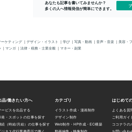
あなたも記事を書いてみませんか？
必要サイトへのログイ
い設定は不要！スマホやパソコンから簡
ブ
多くの人へ情報発信が簡単にできます。
能実行・データベース
単に使えるのも魅力です。2. ChatGPTの
イピングに必要な
使い方は超簡単！初心者向けスタートガ
に実現可能です。
イド① アカウントを作成するまずは、Op
um・Puppeteer
enAIの公式サイトにアクセスして、無料
ロジェクトではよ
アカウントを作成しましょう。ポイン
これらはかなり強
ト！メールアドレスやGoogleアカウント
ング需要を確実に
を使えば、あっという間に登録完了！②
マーケティング
｜
デザイン・イラスト
｜
学び
｜
写真・動画
｜
音声・音楽
｜
美容・
ックグラウンドや
ログインして質問してみるアカウント作
い
｜
マンガ
｜
法律・税務・士業全般
｜
マネー・副業
、他システムとの
成後は、画面のチャット欄に質問や依頼
で常駐するサーバ
を入力するだけ。③ 実際に使ってみる！
の複雑さ・維持コ
おすすめの質問例「自己紹介文を作って
変になってきま
ください。」「30文字以内でキャッチコ
ラウザ拡張機能で
ピーを考えてください。」「英語で簡単
内部に内包される
な自己紹介を作成してください。」これ
維持コストもかか
なら、初心者でも気軽に使い始められま
クレイピング対象
すよ！3. ChatGPTはこんな場面で大活
追加される拡張機
躍！具体的な活用例① 日常生活で役立つ
の延長ですぐに覚
使い方旅行プランの作成：目的地や予算
ビジネス用途にお
に合わせた旅行計画を提案。レシピ提
員がデータを
案：冷蔵庫の材料から作れる料