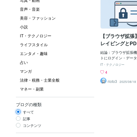
写真・動画
音声・音楽
美容・ファッション
小説
【ブラウザ拡張】
IT・テクノロジー
レイピングとPD
ライフスタイル
結論：ブラウザ拡張機能
エンタメ・趣味
トにログイン・データ
占い
可能。スクレイピング
IT・テクノロジー
Selenium・Puppe
マンガ
4
ラウザ拡張機能による
法律・税務・士業全般
ます。Outh認証が必要
rioto3
2025/08/18
アカウントでログイン
マネー・副業
によるスクレイピング
することができ、原始
す。各ブラウザの拡張
ブログの種類
OAuth認証の突破と
すべて
る機会およびその成功
用途において最も強力
記事
あると主張します。具
コンテンツ
うなことが可能です:-
トの読み込み・保存-