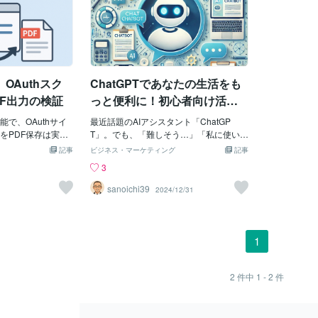
OAuthスク
ChatGPTであなたの生活をも
F出力の検証
っと便利に！初心者向け活用
ガイド
で、OAuthサイ
最近話題のAIアシスタント「ChatGP
をPDF保存は実現
T」。でも、「難しそう…」「私に使いこ
の技術といえば、
なせるかな？」と思っていませんか？実
記事
ビジネス・マーケティング
記事
teerが定番ですが、ブ
は、ChatGPTは初心者でも簡単に使える
3
可能性をご紹介し
便利なAIツールなんです！この記事で
なサイトにGoogle
は、ChatGPTの魅力や使い方をわかりや
sanoichi39
2024/12/31
ブラウザ拡張機能
すく解説します。あなたもAIの力で生活
は直接DOMを操作
をもっと便利にしてみませんか？1. Chat
的で強力な手法で
GPTとは？超簡単に使えるAIアシスタン
機能です。今回、
ト！ChatGPTは、質問に答えたり文章を
1
PDF出力の検証をす
作ったりしてくれる人工知能（AI）のチ
により、ビジネス
ャットボットです。こんなことが簡単に
な選択肢の１つで
できます！質問に答える：「夕飯におす
2
件中
1 - 2
件
体的には以下のよ
すめのレシピは？」文章作成：「メール
 サイト内のテキス
の文例を作って！」学習サポート：「英
 画像や音楽、ファイ
語の文法をわかりやすく教えて！」難し