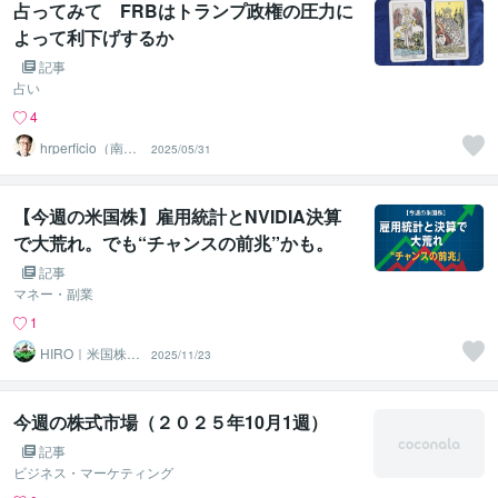
占ってみて FRBはトランプ政権の圧力に
よって利下げするか
記事
占い
4
hrperficio（南仙
2025/05/31
台の父）
【今週の米国株】雇用統計とNVIDIA決算
で大荒れ。でも“チャンスの前兆”かも。
記事
マネー・副業
1
HIRO｜米国株×
2025/11/23
兼業トレーダー
今週の株式市場（２０２５年10月1週）
記事
ビジネス・マーケティング