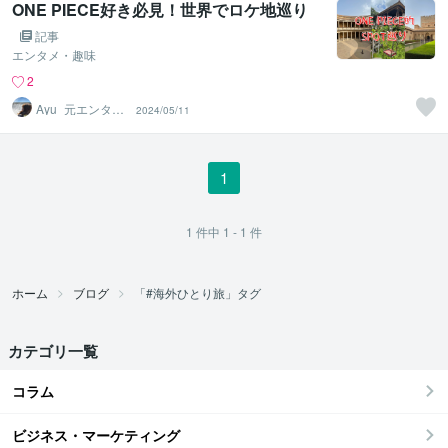
ONE PIECE好き必見！世界でロケ地巡り
記事
エンタメ・趣味
2
Ayu_元エンタメ
2024/05/11
営業×アラフォー
留学
1
1
件中
1 - 1
件
ホーム
ブログ
「#海外ひとり旅」タグ
カテゴリ一覧
コラム
ビジネス・マーケティング