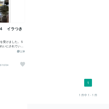
 1-４ イラつき
を受けました。５
れいにされている
で入院され、出血
記事
っており、輸血を
。夜間帯の輸血の
のは、イケてない
3/10/04
血の準備をしてく
きておらずお手伝
いいんです！！！
われ、患者さんが
1
、それでOK！！確
輸血開始！！ここ
応が出ないかの観
1
件中
1 - 1
件
合入れてがんばろ
て、ため息つきすぎ。
ー。」(￣д￣)おー