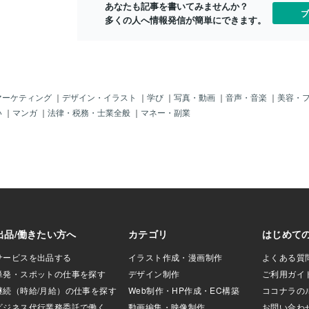
あなたも記事を書いてみませんか？
いよ。それは、わ
ブ
多くの人へ情報発信が簡単にできます。
一番きつい。私も
患者さんも眠い
らいしんどいかも
めて、プロとして
日、AM８：００ま
た。その研修医
り、さらに、無言
マーケティング
｜
デザイン・イラスト
｜
学び
｜
写真・動画
｜
音声・音楽
｜
美容・
計を突っ込むなど
い
｜
マンガ
｜
法律・税務・士業全般
｜
マネー・副業
がら、朝まですご
・・・「２回目ま
し、観察するの、
？・・・しらんけ
ですか？？？しら
意識ありますよ？
より頭いいんです
、もう帰れーーー
って、ぶっ飛ばし
）ぐっと、こらえ
医の先生にこう伝
日の患者さんは、
て、人生で初めて
ん