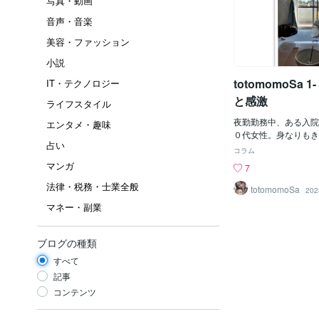
写真・動画
音声・音楽
美容・ファッション
小説
totomomoSa
IT・テクノロジー
と感激
ライフスタイル
夜勤勤務中、ある入院
エンタメ・趣味
０代女性。身なりもき
占い
方でした。消化管出血
コラム
のため重度の貧血にな
マンガ
7
することになりました
法律・税務・士業全般
担当として指名された
totomomoSa
202
研修医の先生・・・輸
マネー・副業
れましたが、うまくで
い・・・そこは、全然
（笑）無事に輸血が行
ブログの種類
元気になってくれたら
すべて
認事項も終わり、無事
からは、アレルギー反
記事
察。ここが大事！！気
コンテンツ
ー(^^)/・・・・っ
「はーー。」「はーー