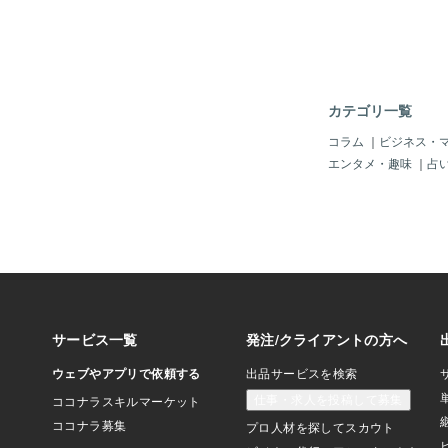
い！！！顔！！！！眠
かる！夜中０時・・・
同じ気持ちよ。でも、
し、さらに寝れないく
じゃん！その顔マジや
マジ恥ずかしい。その
カテゴリ一覧
でに輸血を３回しまし
は、ため息をつきまく
コラム
｜
ビジネス・
で患者さんの脇に体温
エンタメ・趣味
｜
占
の行為をくりかえしな
しました。３回目には
でアレルギーなかった
はしょっていいっすか
ど。」はしょっていい
んけど？？？患者さん
あなたアホですか？私
よね？そんな適当なら
ーーーーーー！！！！
てやりたかった。（笑
て、勤務おわりに研修
えました。「先生。今
救急車でうちに運ばれ
集中治療室に入院した