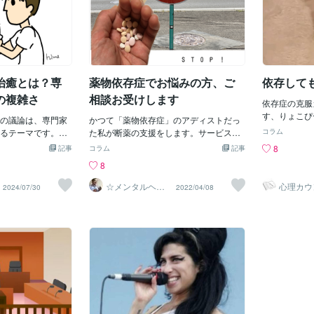
治癒とは？専
薬物依存症でお悩みの方、ご
依存して
の複雑さ
相談お受けします
依存症の克服
す、りょこぴ
の議論は、専門家
かつて「薬物依存症」のアディストだっ
聞くと、多く
るテーマです。多
た私が断薬の支援をします。サービス内
コラム
もしれません
と見なされ、その
容かつて、私自身が精神安定剤の「薬物
8
記事
コラム
記事
ット、ゲーム
なアプローチが必
依存症」のアディストだったことがあっ
8
ことは、私た
存症からの回復は
て、約半年間、依存症患者専門の精神病
まうこともあ
な治癒については
院の閉鎖病棟に入院したことがありま
☆メンタルヘル
心理カウ
2024/07/30
2022/04/08
しての本質か
スナビゲーター
ー りょ
必要があります。
す。精神安定剤を服用しはじめたキッカ
☆ 濵野功一
感じる依存も
専門家は、依存症は
ケは、ストレス過多による「うつ病」で
人とのつなが
を通じて管理が必
した。 入院前は複数の精神科をハシゴ
言葉にもふさ
これは、糖尿病や
（重複受診）を繰り返し、１日におよぞ
します。例え
捉えられます。- 薬
１００錠くらいの「抗うつ薬」「抗不安
は支えとして
を完全にやめる: 完
薬」「睡眠導入剤」「向精神薬」を、ア
提供する側は
存症の管理におい
ルコールと一緒に、無茶苦茶な飲み方を
りますが、そ
なステップです。-
していて、四六時中、酩酊状態が続き、
することの喜
ルを学ぶ: ストレス
日常生活がまともに出来なくなって、精
す。「人は、
、再発を防ぐため
神病院への入院を余儀なくされました。