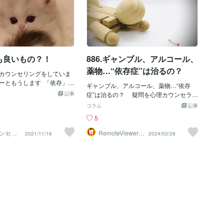
も良いもの？！
886.ギャンブル、アルコール、
薬物…“依存症”は治るの？
カウンセリングをしていま
ーともうします 「依存」と
ギャンブル、アルコール、薬物…“依存
の人が少し懸念を感じるか
記事
症”は治るの？ 疑問を心理カウンセラー
。アルコール、タバコ、ネ
に聞いてみた 米大リーグ「ロサンゼル
コラム
記事
…これらに深くのめり込む
ス・ドジャース」所属の大谷翔平選手の
5
ちの大切な時間を奪ってし
通訳を務めていた水原一平さんが、違法
ります。とはいえ、人間と
賭博に関与した疑いで球団から解雇され
ンセラ
RemoteViewer導
2021/11/16
2024/03/28
ら見れば、私たちが自然に
こぴー
与✅
ました。日米のメディアは、水原さんが
あるのです。それは、人と
チームの関係者に対し、自身がギャンブ
り。これが「依存」という
ル依存症であることを告白したと報じて
わしい美しい形として存在
います。 依存症にはギャンブルのほか
ば、介護の場面。受ける側
に、アルコールや薬物などがあります
のケアが必要です。一方、
が、治すことは可能なのでしょうか。心
、もちろんお金の報酬もあ
理カウンセラーの平井綾乃さんに教えて
れ以上に人のために何かを
いただきました。 依存対象以外のものに
びや達成感が得られるので
目を向けられるかがポイントに Q.ギャン
受け取るより、与えること
ブルやアルコール、薬物など、さまざま