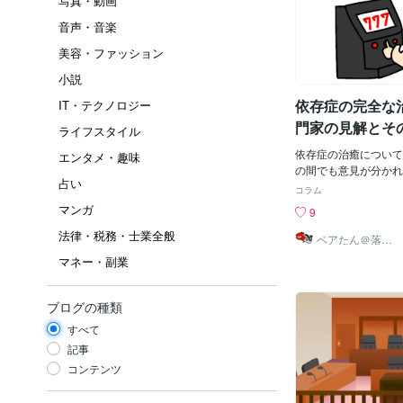
写真・動画
音声・音楽
美容・ファッション
小説
依存症の完全な
IT・テクノロジー
門家の見解とそ
ライフスタイル
依存症の治癒について
エンタメ・趣味
の間でも意見が分かれ
占い
くの依存症は慢性疾患
コラム
治療と管理には長期的
マンガ
9
要とされています。依
法律・税務・士業全般
可能ですが、その完全
ベアたん＠落書
きイラストレー
様々な観点から考える
マネー・副業
ター
1️⃣回復と管理多くの
慢性疾患であり、一生
要だと考えています。
ブログの種類
高血圧の管理と同様に
すべて
物やアルコールの使用
全な断酒や禁薬は、依
記事
て最も基本的かつ重要
コンテンツ
再発を防ぐためのスキ
管理や対処法の習得は