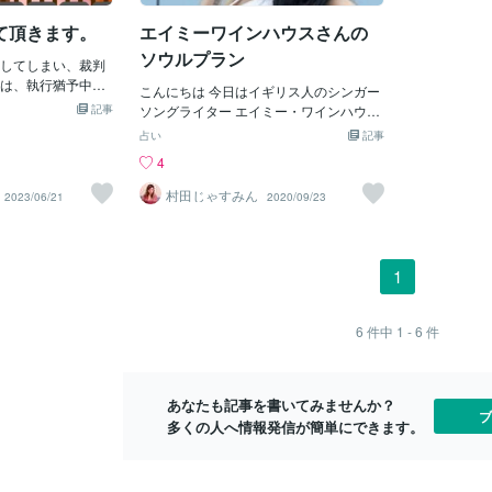
のほうが、最
動療法（CBT）な
入院当初は「保護室」（リカバリールー
ドリュー・カ
て頂きます。
エイミーワインハウスさんの
ます。- 支援グルー
ム）という、トイレと布団しかない鍵の
うに、人のた
 アルコホーリクス・
かかった部屋に隔離され、薬の効果が抜
ソウルプラン
してしまい、裁判
ち自身が得る
ナルコティクス・ア
けるのを待ちます。半減期を過ぎ、脳が
は、執行猶予中の
れは介護を受
の自助グループは、
薬を欲するようになると、「離脱症状」
こんにちは 今日はイギリス人のシンガー
判となりました。
感じることが
と支え合いながら
記事
が起き、強い不安感、渇望感、怒りやイ
ソングライター エイミー・ワインハウス
決は実刑10カ月の
す。しかし、
します。多くの人
ライラなどの症状が現れます。入院前
のソウルプランを鑑定します はじめて“T
占い
記事
その為、今回の判決
ものすべてが
み合わせること
は、そうなる前に好き放題、薬を飲んで
ears Dry On Their Own”のPVを観た時に
4
合は、実刑が確定と
ば、アルコー
依存症から回復
いましたから離脱症状は回避できてたの
私は、 尋常じゃない強烈なビジュアルと
て今回、検察から
のメリットや
活を送ることがで
ですが、病院での服薬管理は看護師が行
声に一目惚れ… どんな人なんだろうと思
村田じゃすみん
2023/06/21
2020/09/23
判決の結果は微妙な
しれません。
のリスク依存症から
いますので、当然、自分勝手に服用でき
わずにいられませんでした。 グラミー賞
10カ月でしたが、
ウンセリング
、ストレスやトリ
ません。そうなると何が起きてくるのか
をとりトップスターになりますが 27歳で
た。ここで、何故
いてタロット
を引き起こすこと
というと、離脱症状がますます強くな
急死し 残したアルバムはたった２枚。 薬
と、今回の事件で
使用して探求
依存症の回復プロ
り、幻覚・幻聴・妄想・全身の震え・多
物やアルコールへの依存、摂食障害、暴
1
として被告人のカ
伝風になって
されています。- 再
汗・恐怖感・興奮などの症状が現れま
行、奇行、公演中に泥酔… と警察沙汰や
にて証言したから
人でも多くの
再発を経験すること
す。いわゆる「禁断症状」と言われるも
ゴシップの絶えない人生でもありまし
ある人や依存的な
らと思ってい
ないことを意味し
のです。その苦しみは筆舌に尽くしがた
た。 エイミーはどんなソウルプランだっ
6
件中
1 - 6
件
言い渡すことがす
でくださり、
過程で予測される
く、壁一面に光った蛆虫の幻覚が見えた
たのか？ 見ていきます！ 〈現実世界のソ
犯であっても執行
ぴー
処するための新た
り、誰かヒソヒソと自分の悪口を言って
ウルプラン 〉※社会・仕事など現実的な
の為、裁判所に対
れます。- 再度の治
る幻聴が聞こえたり、警察や悪魔が殺し
側面 ①現実世界のチャレンジ（乗り越え
めの更生マニュア
あなたも記事を書いてみませんか？
きた場合、迅速に再度
に来るといった被害妄想に苛まれたり、
るべき困難や課題）１２ー３ …失敗を恐
ブ
の面会とカウンセ
多くの人へ情報発信が簡単にできます。
不随意に全身がぶるぶる震え、全身汗だ
れる、極端、強迫観念的、 自尊心の問
で行ってきまし
くになり、凄まじい恐怖感に襲われ、強
題、肉体的な事と精神的な事とののバラ
カウンセラーの指
い
ンスの問題 ②現実世界の才能５ー５ …先
くことについての
駆的、度胸がある、明瞭な表現力 ③現実