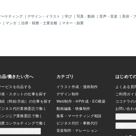
被害金額が高額で
世界のゴール（課題を克服して得るも
な結果となったの
の）６ー６ … 選択の余地もなく実際にク
れば求刑1年6カ月
リエイティブになる。 〈精神世界のソウ
マーケティング
｜
デザイン・イラスト
｜
学び
｜
写真・動画
｜
音声・音楽
｜
美容・
ことはないそうで
ルプラン 〉※現実世界より本質的な、精
い
｜
マンガ
｜
法律・税務・士業全般
｜
マネー・副業
たと弁護士は言っ
神的な側面 ④精神世界のチャレンジ７－
いかというと、NL
７ …精神的な世界についての幻想や錯覚
ャイルドの資格が裁
を伴う可能性 ⑤精神世界の才能１１ー２
という事です。通
…体系や哲学を学び、それを普遍的な真
的資格でないので
実とともに表現したりチャネルする ⑥精
る事などないので
神世界のゴール９ー９ …自分のスピリチ
であっても裁判所
ュアルな力を完全に表し調和させる ⑦
なった事実が重要
〈ソウルディスティニー〉※魂の宿命５ー
す。今回は十分な
５ …先駆的、直感的、明瞭な表現力、洞
ませんでしたが、
察力、クリエイティブ、声による表現に
チャイルドの資格
関する生来の能力を発展させ
すること。依存症