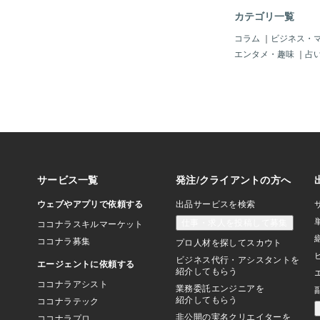
評価はあったものの、
カテゴリ一覧
あったために、この様
です。ただ、本来であ
コラム
｜
ビジネス・
が判決10カ月になる
エンタメ・趣味
｜
占
す。一定の評価があっ
てました。何を伝えた
PやTA、インナーチ
判によって認められた
常の考えでいけば、公
裁判結果に影響を与え
す。それが、民間資格
は考慮してくれ減刑に
だと伝えたかったので
結果を出すことができ
NLPとTA、インナー
が、日本の司法で通用
系の犯罪抑制で活