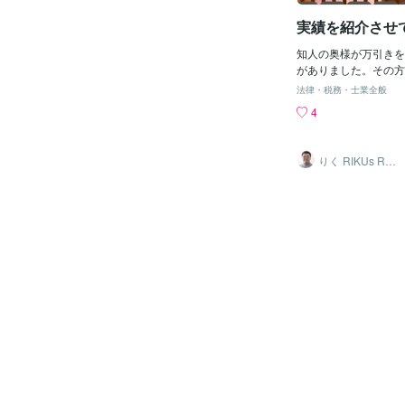
に不可欠です。認知行
実績を紹介させ
どの心理療法が役立ち
プへの定期的な参加:
知人の奥様が万引きを
アノニマス（AA）や
がありました。その方
ノニマス（NA）など
犯行でとても難しい裁
同じ問題を抱える人々
法律・税務・士業全般
前回逮捕された時の判
回復を目指す場を提供
4
執行猶予2年でした。
が、これらの方法を組
が1年以上になった場
で、長期間にわたって
なる状況でした。そし
し、健康で充実した生
りく RIKUs ROO
の求刑は1年6カ月。
M
きています。2️⃣再発
状況。判決結果は実刑
回復している人々でも
情状酌量がつかずでし
ガーとなる状況が再発
この話をしたかという
があります。これは、
私は心理カウンセラー
セスの一部として理解
ウンセラーとして裁判
発は失敗ではない: 
です。再犯の可能性が
は、治療が効果を持た
人に対しては、実刑を
ません。再発は回復の
べての結果でなく、再
ものであり、それに対
猶予があるのです。そ
な学びの機会と見なさ
しては、再犯防止のた
療や支援: 再発が起
ルを作成、また当人へ
の治療や支援を受ける
リングを判決が出るま
た。判決文では、心理
導の下、更生をしてい