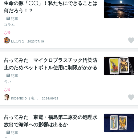
生命の源「〇〇」！私たちにできることは
何だろう！？
記事
コラム
9
LEON１
2023/07/19
占ってみた マイクロプラスチック汚染防
止のためペットボトル使用に制限がかかる
か
記事
占い
5
hrperficio（南仙
2024/09/28
台の父）
占ってみた 東電・福島第二原発の処理水
放出で海洋への影響は出るか
記事