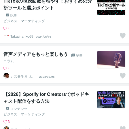
TikTokの視聴回数を増やす！おすすめの分
析ツールと選ぶポイント
記事
ビジネス・マーケティング
4
Takachanko69
2024/06/16
音声メディアをもっと楽しもう
記事
コラム
4
カズ＠生きづら
2023/03/06
い人のカウンセ
ラー
【2026】Spotify for Creatorsでポッドキ
ャスト配信をする方法
コンテンツ
ビジネス・マーケティング
3