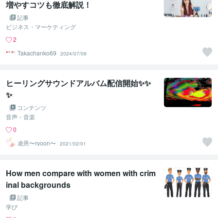
増やすコツも徹底解説！
記事
ビジネス・マーケティング
2
Takachanko69
2024/07/09
ヒーリングサウンドアルバム配信開始✨✨
✨
コンテンツ
音声・音楽
0
凌恩〜ryoon〜
2021/02/01
How men compare with women with crim
inal backgrounds
記事
学び