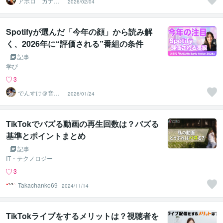
アポロ カナダ
2026/02/04
在住起業家☑️
Spotifyが選んだ「今年の顔」から読み解
く、2026年に“評価される”番組の条件
記事
学び
3
でんすけ＠音声
2026/01/24
メディアプロデ
ューサー
TikTokでバズる動画の再生回数は？バズる
基準とポイントまとめ
記事
IT・テクノロジー
3
Takachanko69
2024/11/14
TikTokライブをするメリットは？視聴者を