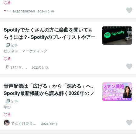
6
Takachanko69
2024/10/16
Spotifyでたくさんの方に楽曲を聞いても
らうには？- Spotifyのプレイリストやアー
ティストページの活用方法 -
記事
ビジネス・マーケティング
6
ひびき。。
2023/09/13
音声配信は「広げる」から「深める」へ。
Spotify最新機能から読み解く2026年のフ
ァン戦略
記事
学び
5
でんすけ＠音声
2025/12/18
メディアプロデ
ューサー