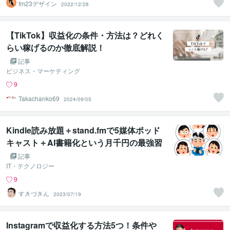
fm23デザイン
2022/12/28
【TikTok】収益化の条件・方法は？どれく
らい稼げるのか徹底解説！
記事
ビジネス・マーケティング
9
Takachanko69
2024/09/05
Kindle読み放題＋stand.fmで5媒体ポッド
キャスト＋AI書籍化という月千円の最強習
慣をオススメしたい
記事
IT・テクノロジー
9
すきづきん
2023/07/19
Instagramで収益化する方法5つ！条件や