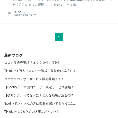
て、たくさんの方々に視聴していただくことは非...
ひびき。。
2023/09/10 05:37
1
最新ブログ
ココナラ販売実績「３０００件」突破!!
Tiktokで１万人フォロワー達成！収益化に成功しま...
ココナラコンサルサービス販売開始！！！
【Spotify】日本国内ユーザー限定サービス開始！
【被リンク】ってなぁに？どんな効果があるの？
Spotifyでたくさんの方に楽曲を聞いてもらうには...
Tiktokでバズるための大事なポイント!!