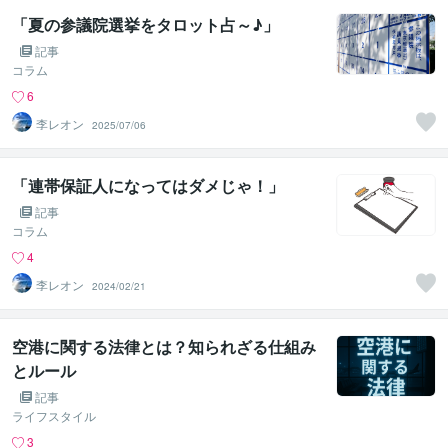
「夏の参議院選挙をタロット占～♪」
記事
コラム
6
李レオン
2025/07/06
「連帯保証人になってはダメじゃ！」
記事
コラム
4
李レオン
2024/02/21
空港に関する法律とは？知られざる仕組み
とルール
記事
ライフスタイル
3