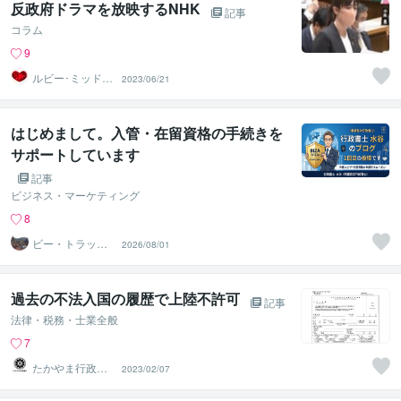
反政府ドラマを放映するNHK
記事
コラム
9
ルビー･ミッドナ
2023/06/21
イト
はじめまして。入管・在留資格の手続きを
サポートしています
記事
ビジネス・マーケティング
8
ビー・トラック
2026/08/01
行政書士事務所
過去の不法入国の履歴で上陸不許可
記事
法律・税務・士業全般
7
たかやま行政書
2023/02/07
士事務所