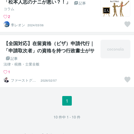
「松本人志のナニが悪い？！」
記事
コラム
2
李レオン
2024/03/06
【全国対応】在留資格（ビザ）申請代行｜
「申請取次者」の資格を持つ行政書士がサ
ポートします
記事
法律・税務・士業全般
1
ファーストグレ
2026/02/07
イス行政書士事
務所
1
10
件中
1 - 10
件