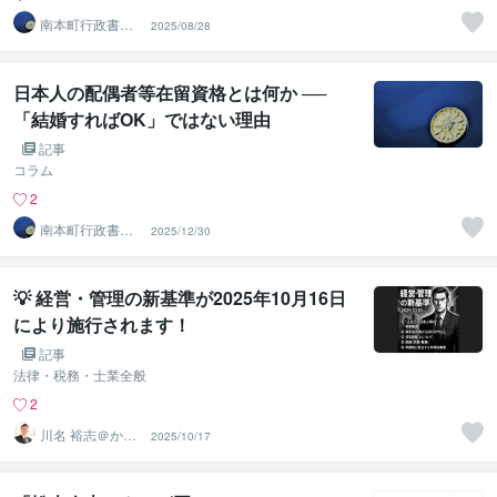
南本町行政書士
2025/08/28
事務所
日本人の配偶者等在留資格とは何か ──
「結婚すればOK」ではない理由
記事
コラム
2
南本町行政書士
2025/12/30
事務所
💡 経営・管理の新基準が2025年10月16日
により施行されます！
記事
法律・税務・士業全般
2
川名 裕志＠かわ
2025/10/17
な行政書士事務
所