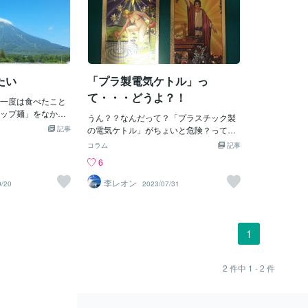
たい
「プラ製電気ケトル」っ
て・・・どうよ？！
一度は食べたこと
ップ麺」をなかな
うん？？なんだって？「プラスチック製
ありました。 カッ
記事
の電気ケトル」がちょいと危険？ってウ
清カップヌードル
エブに出てるけど～、「なんじゃらほ
コラム
記事
ーパーの入り口に
い？」(^^；「電気ケトル」って、前から
6
記憶しています。
家でず～っと使ってるけど、別に「問
たので、すっごく
題？」無いけどね～。「コ～ヒ～も紅茶
李レオン
9/20
2023/07/31
けど、結局、何年
も～、カップヌードルも～」なんでもか
できませんでし
んでも「ガスで水を沸かすより早くって
ーメン。この経験は
便利じゃん！」・・・なんでかな？まて
れでも小学生時代
よ～そういえば～、前に「ペットボト
1
ったと思います。
ル」のミネラルウオーターにはなんか
ませんが、周りの
「プラスチック」のイオン？だかなんだ
だったと思いま
か「有害物質」的なモノが水に溶け込ん
2
件中
1 - 2
件
い感覚がありまし
でいる！とかって記事に出ていたよ～な
て私の家庭だけな
気がっ！！(^^；そ～ゆ～モノ？が「電気
を初めて食べたのは
ケトル」とかにも発生？しているのかし