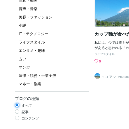
写真・動画
音声・音楽
美容・ファッション
小説
カップ麺が食べ
IT・テクノロジー
ライフスタイル
私には、今では誰もが
があると思われる「カ
エンタメ・趣味
か食べられない時代が
ライフスタイル
プ麺との出会いは、日
占い
9
の自動販売機が地元ス
マンガ
置かれていたときだと
コマーシャルで見てい
法律・税務・士業全般
イコ アン
2022/0
食べてみたいと思った
マネー・副業
たっても食べることは
た。 食堂で食べるラ
早かったはずです。そ
ブログの種類
の通算数は片手程度だ
貧しかったのかもしれ
すべて
家庭も同じような感じ
記事
す。外食なんて恐れ多
コンテンツ
た。あれれ、もしかし
のかなぁ。 カップ麺