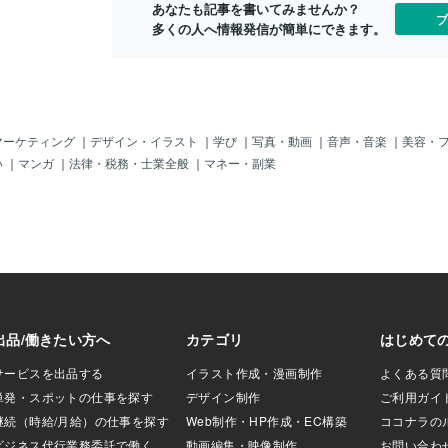
す。アルバイトを
あなたも記事を書いてみませんか？
らん？！・・・そういえば、ボクが「初
ブ
いがあり、この頃
多くの人へ情報発信が簡単にできます。
めて電気ケトルを知ったのは、中国に旅
にも通うことがで
行している時だった・・「うん？なんじ
。 その後、カップ
ゃこれ？？」「ほぉ～、これって電気式
も理由なのでしょ
ポット？かな？？」「これって大丈夫か
価格の商品が目に
な～？ま、ためしてみるか」それでボク
す。食堂のラーメ
は、近くのスーパーで買った「中国製カ
になっていますよ
ップ麺」で実験した。^^;「ここが、スイ
マーケティング
｜
デザイン・イラスト
｜
学び
｜
写真・動画
｜
音声・音楽
｜
美容・
ン代があがっている
ッチね！、これでイイかな？！」（待つ
い
｜
マンガ
｜
法律・税務・士業全般
｜
マネー・副業
、３０年前の半額
こと１ー２分）「お～、なんか便利じゃ
ですね。なんすか
ん！日本帰ったら買おう」とカップ麺を
息が出ちゃいま
片手に「ゴキゲン」なボク～♪これが、
プ麺を食べられない
ボクと「電気ケトル」との初体験だっ
すね。
た。そして今では、も～手放せない「相
棒？」となった「ミス・ケトル？」じゃ
ね。＾＾あ、それで～「プラスチック」
がダメ？なら～「ホーロー」や「ステン
レス」とか「耐熱ガラス」なんかイイん
じゃね？！と思ったボク。＾＾なんなら
～、欧米とかでも大人気のニッポンの
「鉄瓶（てつびん）」とかって昔ながら
の日本の文化と技術の「結晶」で～
（今、世界中で「高値取引」されている