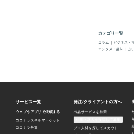
高校生になってからで
していたので割と小遣
には仲間とラーメン屋
きるようになりました
麺は開発が進んだこと
うが、当時の三倍程の
カテゴリ一覧
つくようになっていま
ンも三倍くらいの値段
コラム
｜
ビジネス・
ね。 これだけラーメ
エンタメ・趣味
｜
占
のに、年金の支給額は
以下になっているよう
これって感じで、ため
す。 これでは、カッ
時代に逆戻りしそうで