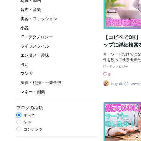
写真・動画
音声・音楽
美容・ファッション
小説
【コピペでOK
IT・テクノロジー
ップに詳細検索
ライフスタイル
キーワードだけではな
エンタメ・趣味
件を絞って検索出来た
占い
求める商品に辿り着け
IT・テクノロジー
ん。せっかく楽天市場
マンガ
9
の中から選ばれて来て
法律・税務・士業全般
「探すの疲れちゃった
tsuyu0102
2023/
て離脱（そのページか
マネー・副業
れるなんて勿体なさす
楽に、目的の商品を見
ですよね。楽天市場出
ブログの種類
も画像たっぷりで分か
すべて
す！よく分からなくて
コピペでOK！フォー
記事
もGOLDのhtmlフ
コンテンツ
ます。 🙂 また、
で使えます。最終どん