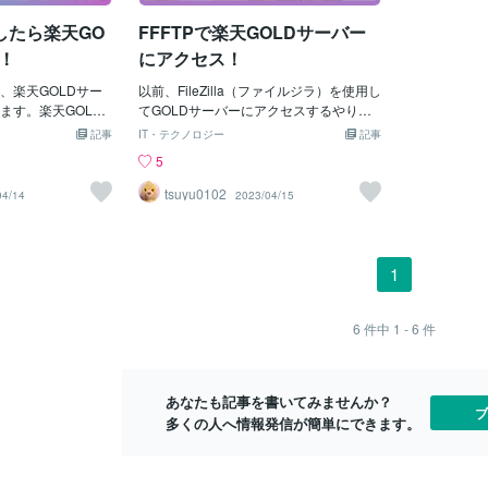
本htmlをコピペ
目に、(a)charset "UTF-8";↑(a)のところは
ex-sp.ht
したら楽天GO
FFFTPで楽天GOLDサーバー
mlを検索窓を置き
アットマークにしてください。と書いて
番上の階層（
てください。＊2行
おくと、font-familyとかの日本語が文字
ろ）に入れた
！
にアクセス！
スペースは詰めてくださ
化けしません。そしてこれを例えば、rm
のようになりま
rch02"&gt;&lt;for
、楽天GOLDサー
s-style.cssという名前で保存して、GOLD
以前、FileZilla（ファイルジラ）を使用し
ュ2つは半角に
="https: //esearc
ます。楽天GOLD
にcssというフォルダーを作って、その中
てGOLDサーバーにアクセスするやり方
www.rakuten
d/esearch/vc" accep
で、画像とか、イ
に入れたとします。そしたらこのCSSの
を解説しました。今回は、FFFTP（エフ
-sp.htm
記事
IT・テクノロジー
記事
lt;input value="6" t
か入れておきま
URLは、https:// www.rakuten.ne.jp/gol
エフエフティーピー）というFTPソフト
ら」とか「特
5
"&gt;&lt;input val
特集ページとかを
d/ ショップID /css/rms-style.css↑ブログ
を使用するやり方を画像たっぷりでご説
示させる文字
type="hidden"
って、よりお客様
で禁止ワードに引っかからないようにス
明していきます。最後にアップしたもの
ださい。▼画
tsuyu0102
04/14
2023/04/15
nput value="★ショッ
いですよね。使用
ペースを空けています。。。となりま
を確認する方法もお伝えします！FFFTP
ン（バナー）
name="su"&gt;&lt;i
が必要なので早速
す。そしてこのCSSをRMSで呼び出した
をダウンロードする下記サイトよりFFFT
入力出来ると
プ名★" type="h
ょう！RMSからG
い場合は、下記のようなコードを、ヘッ
Pをダウンロードしておきましょう。（ht
Lとリンク先
む！1. RMSにログ
ダーコンテンツやフッターコンテンツな
tps:の後のスラッシュは半角）▼「FFFT
ー画像自体を
1
向け情報・サービス]
どに書けばOK。&lt;li
P」定番FTPクライアントソフト – 窓の杜
でもR-Cabi
利用申込・解約]2.
https:／／forest.watch.impress.co.jp/libra
されなかった
]をクリックして申請
ry/software/ffftp/FFFTPを開いたら、今後
てもわかる文
6
件中
1 - 6
件
とは？RMSとの違
のために設定しておくと便利です。1. [接
ってできなかったこ
続]→[ホストの設定]2. [新規ホスト]をクリ
るようになったりし
ック3. 基本タブ内の、ホストの設定名、
あなたも記事を書いてみませんか？
vaScriptが書け
ホスト名(アドレス)、ユーザー名、パス
ブ
多くの人へ情報発信が簡単にできます。
イトが作りづらか
ワードを入力【ホストの設定名】 自分
RMSの方が、更新
がわかりやすい名前なんでもOK【ホスト
るでしょうし、必
名(アドレス)】 ftp.rakuten.ne.jp ←全
なくてはいけないと
店共通【ユーザー名】 ショップID ←