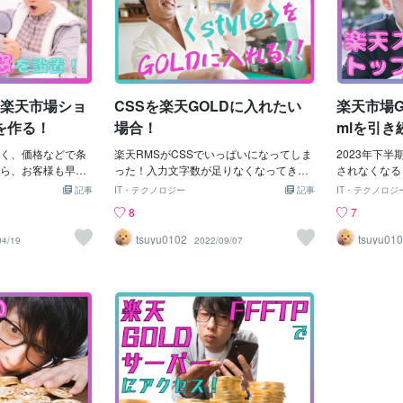
】楽天市場ショ
CSSを楽天GOLDに入れたい
楽天市場GO
を作る！
場合！
mlを引
く、価格などで条
楽天RMSがCSSでいっぱいになってしま
2023年下半期よ
ら、お客様も早く
った！入力文字数が足りなくなってきそ
されなくなる
るに違いありませ
うだ！誤って触ってしまわないか心配
しました。【参考
記事
IT・テクノロジー
記事
IT・テクノロジ
のたくさんのお店
だ！そんなときは思い切って（？）、GO
ost.com/
8
7
もらえたのに、
LDに入れてしまうのもアリかと思いま
えればindex
、もういいや」っ
す。ただ修正するときはGOLDにアクセ
うですので早
tsuyu0102
tsuyu01
04/19
2022/09/07
ら離れること）さ
スしなければいけないので、あまりいじ
う♪index_
ぎます。すぐに、
らないものはGOLDに入れておくという
に！まず、ind
つけてもらいたい
のもいいかもしれません。やり方として
えます。アン
店者様必見！今回
は、&lt;style&gt;と&lt;/style&gt;の間にあ
て、index-
りやすく解説しま
るコードをコピペして、.cssという拡張
いかな？と思
も、解説読まずに
子で保存します。例えば、以前のブログ
をGOLDサ
ムは楽天RMS内で
の例で言うと、下記のようになります。
ページへのリ
ァイル内でも設置出来
(a)charset "UTF-8";.newyear2023 {borde
では無く文字のパ
パソコン・スマホ両方
r: 5px solid #000;text-align: center;paddi
こにはリンク先
な検索窓が出来る
ng: 10px;}.red {color: red;}このとき、1行
スマホページはこ