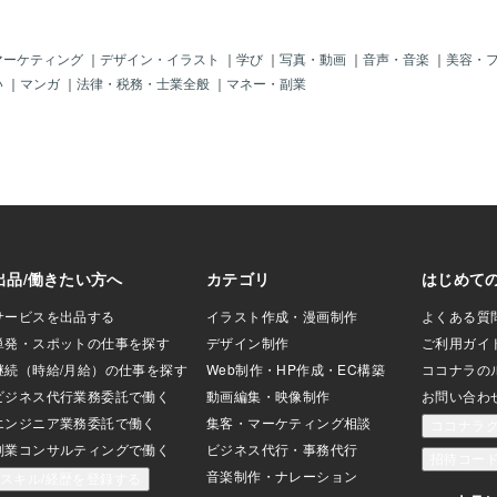
、使いやすい方、
店舗URLのrakuten.co.jp/の後のアルファ
いいと思います。
ベット【パスワード】 ←90日ごとに
にあるのかはURL
要変更4. 拡張タブ内の、ポート番号に16
マーケティング
｜
デザイン・イラスト
｜
学び
｜
写真・動画
｜
音声・音楽
｜
美容・
GOLDの活用例GO
910と入力【ポート番号】 16910 ←
い
｜
マンガ
｜
法律・税務・士業全般
｜
マネー・副業
作成だけにとどまり
全店共通GOLDサーバーに何かアップし
ムに使うこともあ
てみよう！設定が終わって接続すると、
ページの装飾のCS
下記のような画面になるかと思います。
れたっていいんで
右側の紫で囲った部分がGOLD内です。
の記述だらけでどこに
左側は自分のパソコン内です。右側紫の
りづらくなってい
枠の中に、ドラッグ＆ドロップでお手元
S（ページの装飾）
の画像とか何か入れてみましょう。ブラ
れてRMSで読み込
ウザーで表示を確認してみよう！例えばt
ですみます。滅多に
est
OLDに、よく修正
書くというやり方も