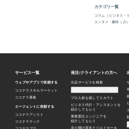
いうわけではないので
カテゴリ一覧
楽な方で使い分けたら
▼そのページがGOLD
コラム
｜
ビジネス・
を見ればわかります。
エンタメ・趣味
｜
占
LDの活用法はページ
ません。賑わいシステ
るかもしれませんし、
Sファイルや画像を入
す。RMS内がCSS
何が書いてあるかわか
たりしませんか？CS
ファイルをGOLDに入
ませれば、記述は1行
いじらないところはG
するところはRMSに
ありです。GOLD