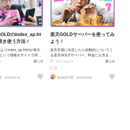
LDのindex_sp.ht
楽天GOLDサーバーを使ってみ
き続き使う方法！
よう！
りindex_sp.htmlが表示
楽天市場に出店したら自動的についてく
という情報をサイトで拝見
る楽天GOLDサーバー。料金にも含まれ
サイト】https:／／gk-p
ているんだから、せっかくなら使いこな
ー
記事
IT・テクノロジー
記事
10742#GOLDですが、名前を変
したいですよね。（申込は必要）使い方
7
_sp.htmlはそのまま使えるよ
ですが、FFFTP（エフエフエフティーピ
速一緒にやっていきましょ
ー）とかFileZilla（ファイルジラ）という
02
tsuyu0102
2023/04/18
2022/09/08
sp.htmlを引き続き使うため
FTPクライアント？ソフト？なるものを
ex_sp.htmlを別の名前に変
使いますので、パソコンにダウンロード
ダーバーをハイフンにし
しておきます。以下FileZillaで説明してい
sp.htmlとかでもいいんじゃな
きますね。FileZillaを開くと、下記のよう
います、多分。そしてそれ
な画面が出てきます。左下に自分のパソ
ーバーに入れます。次にその
コンの中身が表示されて、繋いだら、右
ンクを貼ります。▼バナー
下にサーバー内の中身が表示されます。
ターン&lt;a href="〜 こ
使ったことがなくて、初めて接続した
のURLを入れる 〜"&gt;新
ら、真っ白なはずです。自分は接続した
ちら&lt;/a&gt;もしもind
ことないけど、賑わいシステムなどでGO