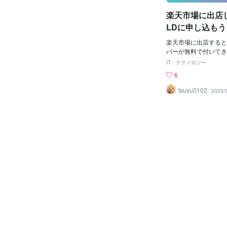
のか？まず出来上がり見
楽天市場に出店
するでは早速！下記ht
たいところにコピペし
LDに申し込もう
目のhttps:の後の
い。&lt;div class="sea
楽天市場に出店すると
m method="get" action
バーが無料で付いてき
h.rakuten.co.jp/rms/s
とは倉庫のようなもの
IT・テクノロジー
t-charset="euc-jp"&gt;&
チから作ったページと
6
ype="hidden" name="sv
す。トップページとか
ue="★ショップの数字★" 
自由なレイアウトで作
tsuyu0102
2023/
name="sid"&gt;&lt;i
に商品の魅力を伝えた
プID★" type="hidden" 
するためには申し込み
nput value="★ショッ
一緒にやっていきまし
OLDサーバーを申し込
インしたら、[店舗様
→ [２ オプション機能
楽天GOLD欄の[申込
しますGOLDのページ
いRMSでは制限があ
とがGOLDでは出来
ます。たとえばRMSでJa
ないので動きのあるサ
ったりします。ですが
や管理が楽なこともあ
ずしもGOLDを使わ