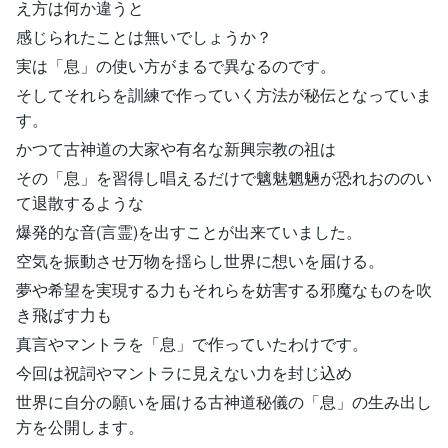
え方は何か違うと
感じられたことは無いでしょうか？
実は「息」の使い方がまるで異なるのです。
そしてそれらを訓練で作っていく方法が秘伝となっていま
す。
かつて古神道の大家や有名な新興宗教の祖は
その「息」を習得し唱えるだけで魑魅魍魎が恐れおののい
て退散するような
爆発的な音(言霊)を出すことが出来ていました。
空気を振動させ万物を揺らし世界に想いを届ける。
夢や希望を実現する力もそれらを妨害する邪魔なものを吹
き飛ばす力も
真言やマントラを「息」で作っていたわけです。
今回は祝詞やマントラに見えない力を封じ込め
世界に自分の願いを届ける古神道秘儀の「息」の生み出し
方を公開します。