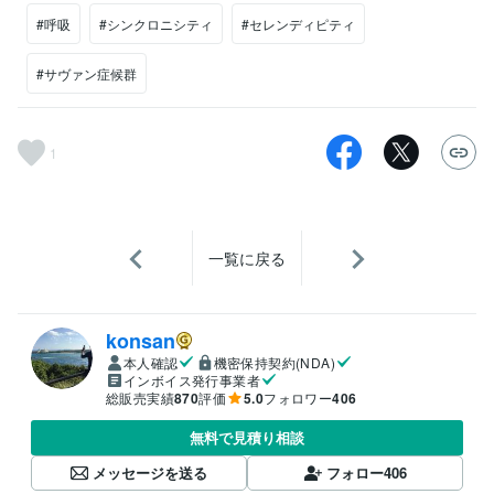
#呼吸
#シンクロニシティ
#セレンディピティ
#サヴァン症候群
1
一覧に戻る
konsan
本人確認
機密保持契約(NDA)
インボイス発行事業者
総販売実績
870
評価
5.0
フォロワー
406
無料で見積り相談
メッセージを送る
フォロー
406