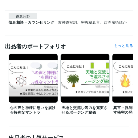
得意分野
悩み相談・カウンセリング
古神道祝詞、密教秘真言、西洋魔術ほか
出品者のポートフォリオ
もっと見る
心の声と神様に思いを届け
天地と交流し気力を充実さ
真言・祝詞に
る特殊なマントラ
せるポージング秘儀
す秘密の発声
出品者の人気サービス