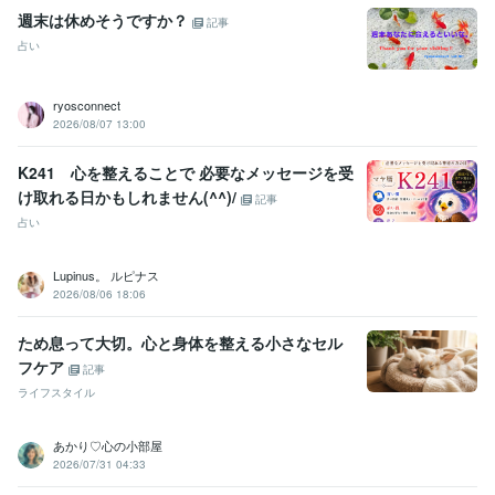
週末は休めそうですか？
記事
占い
ryosconnect
2026/08/07 13:00
K241 心を整えることで 必要なメッセージを受
け取れる日かもしれません(^^)/
記事
占い
Lupinus。 ルピナス
2026/08/06 18:06
ため息って大切。心と身体を整える小さなセル
フケア
記事
ライフスタイル
あかり♡心の小部屋
2026/07/31 04:33