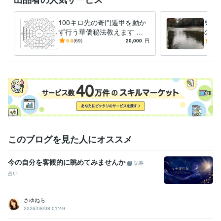
100キロ先の奇門遁甲を動か
専用
ず行う華僑秘法教えます 直
のご
伝☆遠方へ旅行しなくても方
5.0
(69)
20,000
円
5.0
位のエネルギーを持ち帰る☆
このブログを見た人にオススメ
今の自分を客観的に眺めてみませんか
記事
占い
さゆねら
2026/08/08 01:49