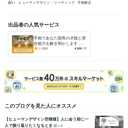
占い
ヒューマンデザイン・リーディング
手相鑑定
出品者の人気サービス
手相であなた固有の才能と潜
在能力を解き明かします 一
歩踏みだす勇気づけと力づけ
5.0
(33)
4,000
円
を後押しします！
このブログを見た人にオススメ
【ヒューマンデザイン空模様】人に会う前に一
人で振り返りたくなるとき
記事