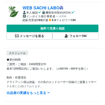
WEB SACHI LABO
本人確認
機密保持契約(NDA)
インボイス発行事業者
未登録
総販売実績
196
評価
5.0
フォロワー
194
無料で見積り相談
メッセージを送る
フォロー
194
スケジュール
◆受付時間

ご質問・ご相談：24時間受付中

基本12時間以内にご返信いたします。（※AM1時～6時半を除く）

制作・作業理念

クライアント様は勿論、その先のエンドユーザー目線のご提案とリサー
チを常に心掛けております。

納期の絶対厳守を基本とし、事業開業から遅延事故ゼロで今日に至りま
出品者の実績をもっと見る
す。

当たり前だからこそ気を抜かず、プロとして徹底することを常に意識し
ております。
