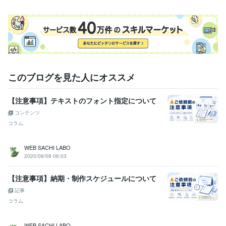
デザイナー / UI/UXデザイナー
経験年数 : 8年
AI・機械学習 / AIライター
経験年数 : 2年
Webサービス・制作 / HTMLコーダー・マークアップエンジニア
経
験年数 : 10年
ゲーム / ゲームプロデューサー・ディレクター・プランナー
経験年
数 : 3年
このブログを見た人にオススメ
職歴
FUKUNOME DESIGN
2018年12月 ~ 2024年9月
WEB SACHI LABO
2024年9月 ~ 現在
【注意事項】テキストのフォント指定について
ゲーム制作・運用会社
2015年8月 ~ 2018年6月
コンテンツ
コラム
プログラミング言語・フレームワーク
HTML:16年
CSS:15年
JavaScript:10年
jQuery:8年
MySQL:8年
PL/SQL:5年
PHP:5年
Python:3年
Google Apps Script:5年
Next.js:3年
WEB SACHI LABO
Node.js:3年
React:3年
Git:2年
GitHub:5年
Amazon Web Services:1年
2020/06/08 06:03
Google Cloud Platform:1年
SQLite:2年
【注意事項】納期・制作スケジュールについて
ビジネス・クリエイティブツール
記事
JIMDO:14年
WordPress:10年
Excel:15年
コラム
Google スプレッドシート:10年
STUDIO:1年
Wix:2年
Google ドキュメント:10年
Word:16年
STORES:2年
弥生会計:8年
Google Search Console:10年
PowerPoint:15年
WEB SACHI LABO