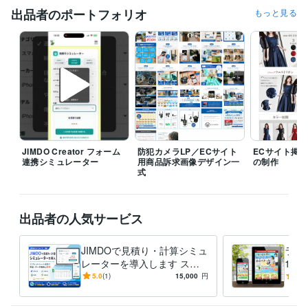
出品者のポートフォリオ
もっと見る
ヒアリングを大切にし、一つ一つのご相談、質問に対して、確認漏れや
認識のズレが起きないよう、丁寧かつ明確なお返事を心がけています。

緊急なお見積り、制作・修正対応も柔軟に行っております。（時間帯に
よりますが、軽微な修正は即日対応も可能です。）

アシスタントと連携し、新規の挑戦にもフレキシブルに対応いたしま
す。

AIやプログラミングによる作業効率化、リサーチ分析、外部サービスな
ども駆使して常に提供サービスの改善と対応可能領域の拡張に力を入れ
ております。

JIMDO Creator フォーム
防犯カメラLP／ECサイト
ECサイト掲
連携シミュレーター
用商品訴求画像デザイン一
の制作
納期やリソース状況の簡単な補足

式
現在、新規案件は随時受付中。

短期案件はもちろん、中長期案件、継続案件についてもご相談承りま
す。

出品者の人気サービス
お見積り

安心してご依頼いただけるよう、新規、追加共に全てのご依頼で事前見
JIMDOで見積り・計算シミュ
ラン
積り制としております。

レーターを導入します スプ
1か
急な追加請求などは発生しませんのでご安心下さい。
レッドシート連携で料金など
つの
5.0
(1)
15,000
円
5.0
のデータ更新も簡単に半自動
力重
経験職種
化！
デザイナー / Webデザイナー
経験年数 : 8年