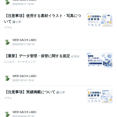
Google スライド:10年
Google Tag Manager:10年
2023/03/17 12:51
Google Analytics:10年
Stable Diffusion:2年
ChatGPT:4年
Midjourney:3年
Adobe After Effects:2年
Adobe Photoshop:10年
【注意事項】使用する素材イラスト・写真につ
いて
記事
その他ツール
コラム
Claude Code:0年
Codex:0年
CloudFlare Database:1年
Auto Hot Key:2年
JSON:2年
Fetch API:1年
WEB SACHI LABO
得意分野
2023/03/17 05:10
Web制作・HP作成・EC構築
ランディングページ制作（ヘッダー画
像）
ランディングページ制作（全体・下層）
バナー画像制作
ホー
【重要】データ管理・保管に関する規定
告知
ムページ制作（JIMDO）
ビジネス・マーケティング
デザイン画像
Webデザイン
バナー画像
ヘッダー画像
デザイナー
グラフィックデザイン
HP制作
ランディングページ
LP制作
ウェブデザイン
WEB SACHI LABO
Web制作・HP作成・EC構築
JIMDOクリエイターサイトリニューア
2023/10/10 13:41
ル
【注意事項】実績掲載について
語学力
記事
英語
日常会話レベル
コラム
WEB SACHI LABO
2023/04/04 07:32