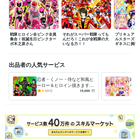
プログラミング言語・フレームワーク
COBOL:1年
ビジネス・クリエイティブツール
Adobe Photoshop:20年
Filmora:5年
Excel:10年
PowerPoint:5年
Word:5年
戦隊ヒロイン全ピンク全員
それがスーパー戦隊っても
プリキュア１
集合！祝誕生日ピンクター
んだろ！これが全戦隊の大
ルスターズメ
ボ木之原さん
その他ツール
いなる力！！
ギネスに挑戦
コミックスタジオ:10年
得意分野
出品者の人気サービス
イラスト作成・漫画制作
イラスト　ロゴ　デザイン　動画　小説
イ
ラスト　ロゴ　デザイン　動画　小説
忍者・くノ一・侍など和風ヒ
素敵
アニメ
コミック
特撮
ゲーム
ーロー＆ヒロイン描きます
ろな
いかなるご指示でもイラスト
ご希
5.0
(11)
10,000
円
5.0
描いてみせます！！！
イラ