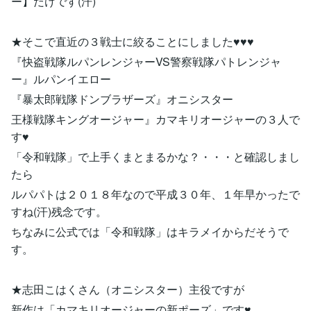
ー】だけです(汗)
★そこで直近の３戦士に絞ることにしました♥♥♥
『快盗戦隊ルパンレンジャーVS警察戦隊パトレンジャ
ー』ルパンイエロー
『暴太郎戦隊ドンブラザーズ』オニシスター
王様戦隊キングオージャー』カマキリオージャーの３人で
す♥
「令和戦隊」で上手くまとまるかな？・・・と確認しまし
たら
ルパパトは２０１８年なので平成３０年、１年早かったで
すね(汗)残念です。
ちなみに公式では「令和戦隊」はキラメイからだそうで
す。
★志田こはくさん（オニシスター）主役ですが
新作は「カマキリオージャーの新ポーズ」です♥