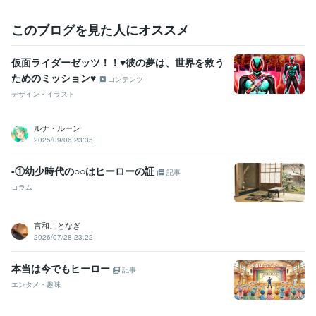
このブログを見た人にオススメ
仮面ライダーゼッツ！！♥彼の夢は、世界を救う
ためのミッション♥
コンテンツ
デザイン・イラスト
ルナ・ルーン
2025/09/06 23:35
-①幼少時代の○○はヒーローの証
記事
コラム
言和ことなぎ
2026/07/28 23:22
本当は今でもヒーロー
記事
エンタメ・趣味