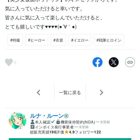
気に入っていただけると幸いです。
皆さんに気に入って楽しんでいただけると、
とても嬉しいです♥♥♥♥(●´∀｀●)
#特撮
#ヒーロー
#衣裳
#イエロー
#戦隊ヒロイン
5
一覧に戻る
ルナ・ルーン
本人確認
機密保持契約(NDA)
未登録
インボイス発行事業者
未登録
総販売実績
196
評価
4.9
フォロワー
122