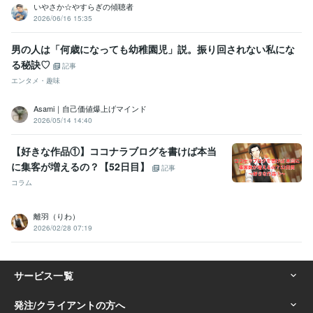
いやさか☆やすらぎの傾聴者
2026/06/16 15:35
男の人は「何歳になっても幼稚園児」説。振り回されない私にな
る秘訣♡
記事
エンタメ・趣味
Asami｜自己価値爆上げマインド
2026/05/14 14:40
【好きな作品①】ココナラブログを書けば本当
に集客が増えるの？【52日目】
記事
コラム
離羽（りわ）
2026/02/28 07:19