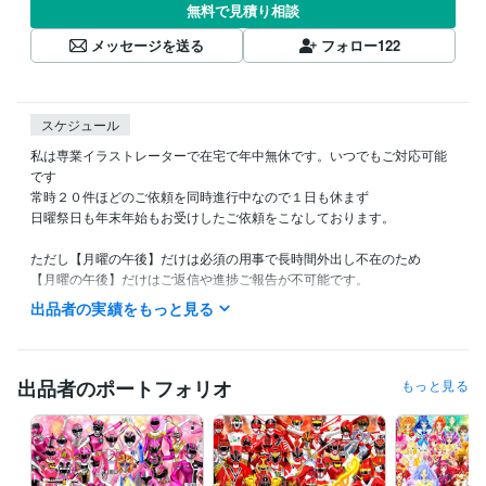
無料で見積り相談
メッセージを送る
フォロー
122
スケジュール
私は専業イラストレーターで在宅で年中無休です。いつでもご対応可能
です

常時２０件ほどのご依頼を同時進行中なので１日も休まず

日曜祭日も年末年始もお受けしたご依頼をこなしております。

ただし【月曜の午後】だけは必須の用事で長時間外出し不在のため

【月曜の午後】だけはご返信や進捗ご報告が不可能です。

出品者の実績をもっと見る
また私の生活は体調によって夜型だったり昼型だったり変化し不規則で
す。

ご連絡いただいても数時間以上お返事出来ない場合があります。

出品者のポートフォリオ
もっと見る
ご理解いただけますと幸いです。
受賞歴
ネットでイラスト＆コミック公開