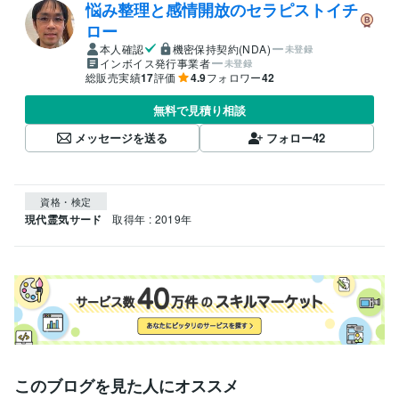
悩み整理と感情開放のセラピストイチ
ロー
本人確認
機密保持契約(NDA)
未登録
インボイス発行事業者
未登録
総販売実績
17
評価
4.9
フォロワー
42
無料で見積り相談
メッセージを送る
フォロー
42
資格・検定
現代霊気サード
取得年 : 2019年
このブログを見た人にオススメ