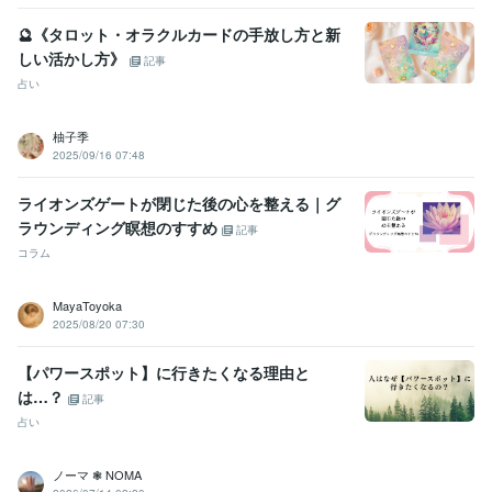
🔮《タロット・オラクルカードの手放し方と新
しい活かし方》
記事
占い
柚子季
2025/09/16 07:48
ライオンズゲートが閉じた後の心を整える｜グ
ラウンディング瞑想のすすめ
記事
コラム
MayaToyoka
2025/08/20 07:30
【パワースポット】に行きたくなる理由と
は…？
記事
占い
ノーマ ❃ NOMA