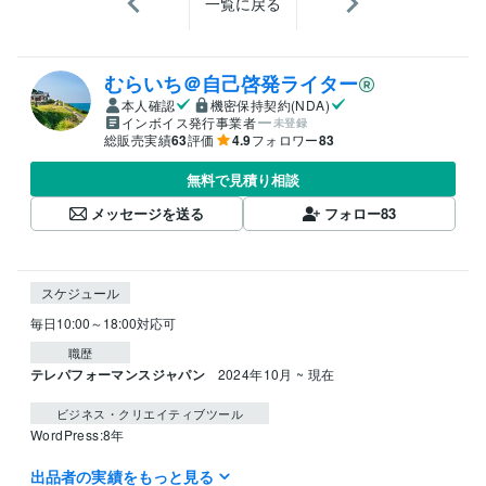
一覧に戻る
むらいち＠自己啓発ライター
本人確認
機密保持契約(NDA)
インボイス発行事業者
未登録
総販売実績
63
評価
4.9
フォロワー
83
無料で見積り相談
メッセージを送る
フォロー
83
スケジュール
毎日10:00～18:00対応可
職歴
テレパフォーマンスジャパン
2024年10月 ~ 現在
ビジネス・クリエイティブツール
WordPress:8年
出品者の実績をもっと見る
得意分野