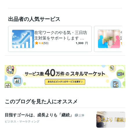
悩み相談・カウンセリング
自己啓発（時間管理・目標設定）のご相
談
自己啓発
時間管理
目標設定
自己啓発本
モチベーション維持
出品者の人気サービス
モチベーションUP
やる気UP
時間の使い方
集中力アップ
三日坊主
ライティング・翻訳
ライティング・リライト記事作成代行
目標設定
時間管理
やる気UP
モチベーションUP
読書術
手帳術
在宅ワークのやる気・三日坊
モチ
時間管理アプリ
自己啓発本レビュー
ノウハウ構築
夢の作り方
主対策をサポートします 自
定の
宅で集中して勉強・副業がデ
啓発
学歴
4.8
(53)
1,500
円
5.0
キる「時間管理の７ステッ
ェア
福岡工業大学
2007年3月 ~ 2010年2月
プ」
で）
語学力
英語
日常会話レベル
このブログを見た人にオススメ
目指すゴールは、成長よりも「継続」
記事
ビジネス・マーケティング