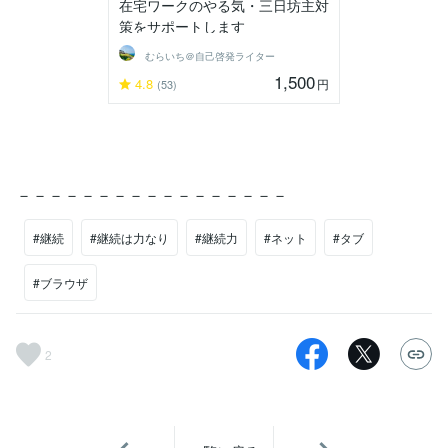
在宅ワークのやる気・三日坊主対
策をサポートします
むらいち＠自己啓発ライター
1,500
4.8
円
(53)
－－－－－－－－－－－－－－－－－
#継続
#継続は力なり
#継続力
#ネット
#タブ
#ブラウザ
2