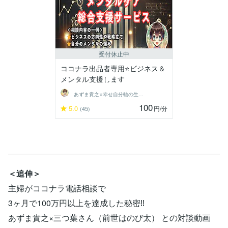
受付休止中
ココナラ出品者専用⭐️ビジネス＆
メンタル支援します
あずま貴之⭐幸せ自分軸の生き方育成コーチ
100
5.0
円
/分
(45)
＜追伸＞
主婦がココナラ電話相談で
3ヶ月で100万円以上を達成した秘密‼
あずま貴之×三つ葉さん（前世はのび太） との対談動画