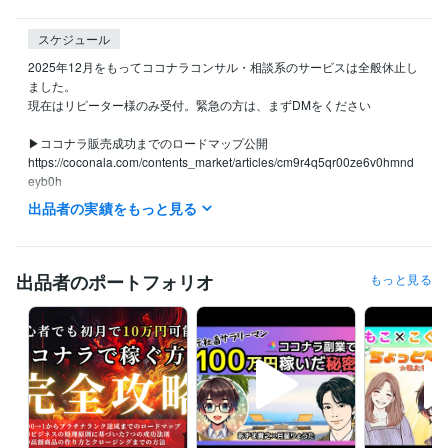
スケジュール
2025年12月をもってココナラコンサル・相談系のサービスは全般休止し
ました。

現在はリピーター様のみ受付。緊急の方は、まずDMをください

▶ココナラ販売成功までのロードマップ公開

https://coconala.com/contents_market/articles/cm9r4q5qr00ze6v0hmnd
eyb0h

出品者の実績をもっと見る
▶自分らしくお金を稼ぐ方法ブログ→https://coconala.com/blogs/85477
4

あずま貴之のX（旧Twitter）でも

ココナラ・心理学・マーケティングをベースに

出品者のポートフォリオ
もっと見る
お金を稼ぐ力、心の強さを持てる方法を配信中❣
経験職種
クリエイター / コピーライター
経験年数 : 10年
マーケティング / ブランディング
経験年数 : 10年
営業 / 個人営業
経験年数 : 10年
コンサルタント / 組織・人事コンサルタント
経験年数 : 10年
事務・ビジネスサポート / 事務（一般事務）
経験年数 : 10年