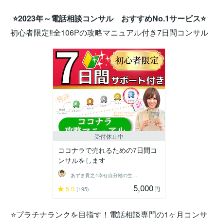
⭐2023年～電話相談コンサル おすすめNo.1サービス⭐
初心者限定‼全106Pの攻略マニュアル付き7日間コンサル
受付休止中
ココナラで売れるための7日間コ
ンサルをします
あずま貴之⭐幸せ自分軸の生き方育成コーチ
5,000
5.0
円
(195)
⭐プラチナランクを目指す！電話相談専門の1ヶ月コンサ