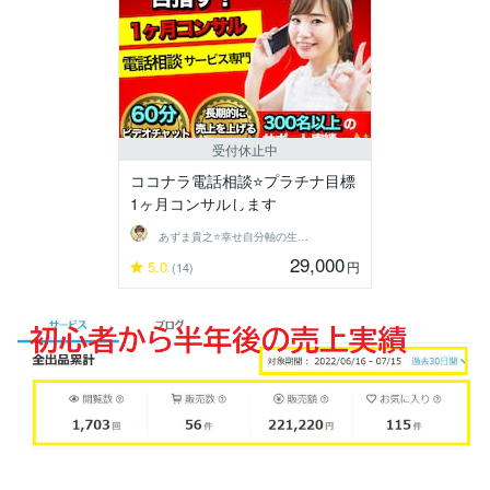
受付休止中
ココナラ電話相談⭐プラチナ目標
1ヶ月コンサルします
あずま貴之⭐幸せ自分軸の生き方育成コーチ
29,000
5.0
円
(14)