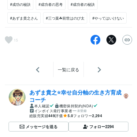
#成功の秘訣
#成功者の思考
#成功者の秘訣
#あずま貴之さん
#三つ葉☘前世はのび太
#やってはいけない
15
一覧に戻る
あずま貴之⭐幸せ自分軸の生き方育成
コーチ
本人確認
機密保持契約(NDA)
インボイス発行事業者
未登録
総販売実績
449
評価
5.0
フォロワー
2,294
メッセージを送る
フォロー
2294