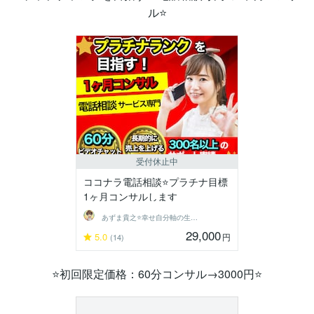
ル⭐
受付休止中
ココナラ電話相談⭐プラチナ目標
1ヶ月コンサルします
あずま貴之⭐幸せ自分軸の生き方育成コーチ
29,000
5.0
円
(14)
⭐初回限定価格：60分コンサル→3000円⭐