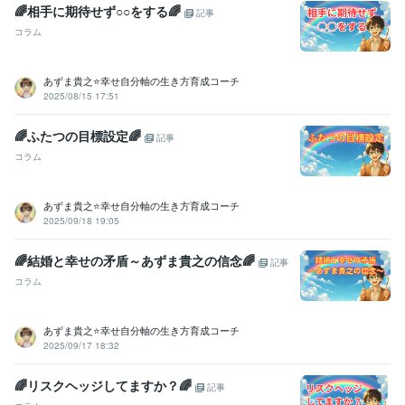
🌈相手に期待せず○○をする🌈
記事
コラム
あずま貴之⭐幸せ自分軸の生き方育成コーチ
2025/08/15 17:51
🌈ふたつの目標設定🌈
記事
コラム
あずま貴之⭐幸せ自分軸の生き方育成コーチ
2025/09/18 19:05
🌈結婚と幸せの矛盾～あずま貴之の信念🌈
記事
コラム
あずま貴之⭐幸せ自分軸の生き方育成コーチ
2025/09/17 18:32
🌈リスクヘッジしてますか？🌈
記事