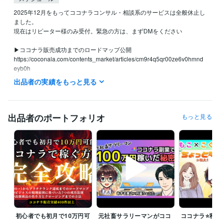
2025年12月をもってココナラコンサル・相談系のサービスは全般休止し
ました。

現在はリピーター様のみ受付。緊急の方は、まずDMをください

▶ココナラ販売成功までのロードマップ公開

https://coconala.com/contents_market/articles/cm9r4q5qr00ze6v0hmnd
eyb0h

出品者の実績をもっと見る
▶自分らしくお金を稼ぐ方法ブログ→https://coconala.com/blogs/85477
4

あずま貴之のX（旧Twitter）でも

ココナラ・心理学・マーケティングをベースに

出品者のポートフォリオ
もっと見る
お金を稼ぐ力、心の強さを持てる方法を配信中❣
経験職種
クリエイター / コピーライター
経験年数 : 10年
マーケティング / ブランディング
経験年数 : 10年
営業 / 個人営業
経験年数 : 10年
コンサルタント / 組織・人事コンサルタント
経験年数 : 10年
事務・ビジネスサポート / 事務（一般事務）
経験年数 : 10年
受賞歴
2022年度★ココナラのコンサル部門！ランキング第1位獲得
みんな
初心者でも初月で10万円可
元社畜サラリーマンがココ
ココナラ⭐️私た