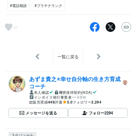
#電話相談
#プラチナランク
21
一覧に戻る
あずま貴之⭐幸せ自分軸の生き方育成
コーチ
本人確認
機密保持契約(NDA)
インボイス発行事業者
未登録
総販売実績
449
評価
5.0
フォロワー
2,294
メッセージを送る
フォロー
2294
スケジュール