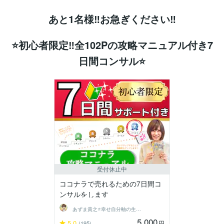
あと1名様‼お急ぎください‼
⭐初心者限定‼全102Pの攻略マニュアル付き7
日間コンサル⭐
受付休止中
ココナラで売れるための7日間コ
ンサルをします
あずま貴之⭐幸せ自分軸の生き方育成コーチ
5,000
5.0
円
(195)