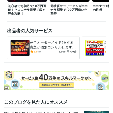
受賞歴
2022年度★ココナラのコンサル部門！ランキング第1位獲得
みんな
初心者でも初月で10万円可
元社畜サラリーマンがココ
ココナラ⭐️私た
能！？ココナラ副業で稼ぐ
ナラ副業で100万円稼いだ
の目標
でココナラを成功する～コミュニティ運営
ココナラ電話相談の売り
完全攻略！
秘密
方セミナーYoutube配信
きっかけがあれば人生が変わる　豊かな生き
方になるメルマガ配信
 2023年度★ココナラ電話相談コンサル部門お
すすめNo.1
出品者の人気サービス
資格・検定
メンタルケアカウンセラー
取得年 : 2012年
完全オーダーメイド❗あずま
単発3
認定ダイエットインストラクター
取得年 : 2014年
貴之が個別コンサルします
個別
ココナラ/目標達成/コーチン
ラ販
5.0
(8)
6,000
円
/90分
4.9
その他ツール
グ/メンタル/人生相談/ビジネ
支援
コピーライター:3年
ス
略
得意分野
悩み相談・カウンセリング
人間関係、恋愛相談
コミュニケーション
力
話し相手、愚痴聞き
メンタルコーチング
メタ認知改善
人間関係
恋愛
悩み相談
愚痴聞き
コミュニケーション
話し相手
コンプレックス
カウンセリング
副業
お金
ビジネス代行・事務代行
ココナラ販売サポート
お金の悩み、副業支
援
ダイエットサポート
ココナラ初心者向け個別コンサル
ボイスト
レーニング
コピーライティング
メタ認知の改善
このブログを見た人にオススメ
ダイエット
悩み相談
カウンセリング
サポート
副業
コンサル
ビジネス
メンタルケア
ココナラ
コピーライティング