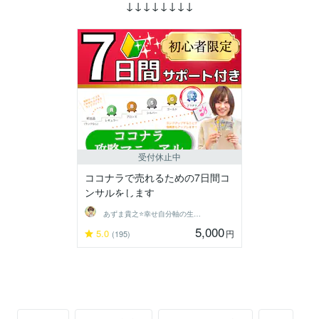
↓↓↓↓↓↓↓↓
受付休止中
ココナラで売れるための7日間コ
ンサルをします
あずま貴之⭐幸せ自分軸の生き方育成コーチ
5,000
5.0
円
(195)