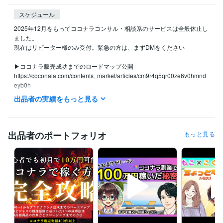
スケジュール
2025年12月をもってココナラコンサル・相談系のサービスは全般休止し
ました。

現在はリピーター様のみ受付。緊急の方は、まずDMをください

▶ココナラ販売成功までのロードマップ公開

https://coconala.com/contents_market/articles/cm9r4q5qr00ze6v0hmnd
eyb0h

出品者の実績をもっと見る
▶自分らしくお金を稼ぐ方法ブログ→https://coconala.com/blogs/85477
4

あずま貴之のX（旧Twitter）でも

ココナラ・心理学・マーケティングをベースに

出品者のポートフォリオ
もっと見る
お金を稼ぐ力、心の強さを持てる方法を配信中❣
経験職種
クリエイター / コピーライター
経験年数 : 10年
マーケティング / ブランディング
経験年数 : 10年
営業 / 個人営業
経験年数 : 10年
コンサルタント / 組織・人事コンサルタント
経験年数 : 10年
事務・ビジネスサポート / 事務（一般事務）
経験年数 : 10年