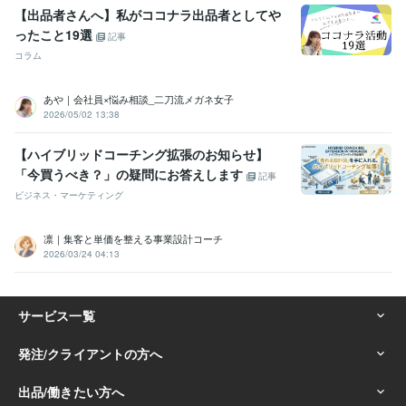
【出品者さんへ】私がココナラ出品者としてや
ったこと19選
記事
コラム
あや｜会社員×悩み相談_二刀流メガネ女子
2026/05/02 13:38
【ハイブリッドコーチング拡張のお知らせ】
「今買うべき？」の疑問にお答えします
記事
ビジネス・マーケティング
凛｜集客と単価を整える事業設計コーチ
2026/03/24 04:13