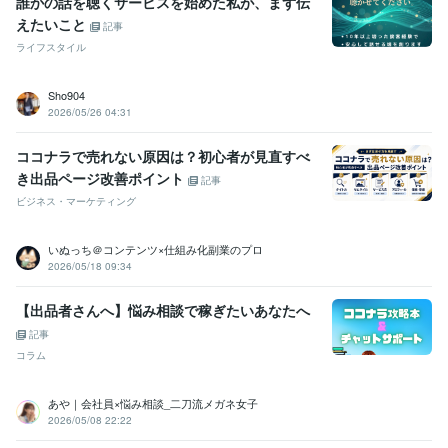
誰かの話を聴くサービスを始めた私が、まず伝
えたいこと
記事
ライフスタイル
Sho904
2026/05/26 04:31
ココナラで売れない原因は？初心者が見直すべ
き出品ページ改善ポイント
記事
ビジネス・マーケティング
いぬっち＠コンテンツ×仕組み化副業のプロ
2026/05/18 09:34
【出品者さんへ】悩み相談で稼ぎたいあなたへ
記事
コラム
あや｜会社員×悩み相談_二刀流メガネ女子
2026/05/08 22:22