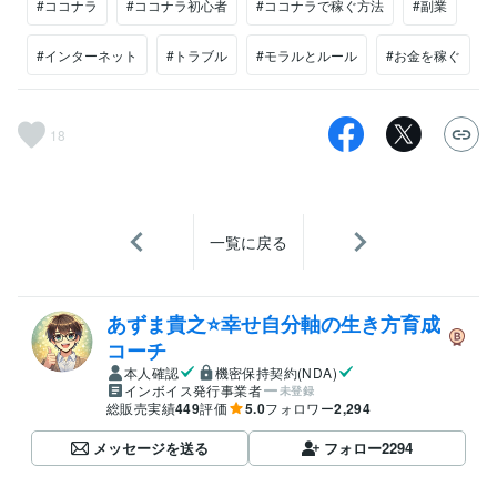
#ココナラ
#ココナラ初心者
#ココナラで稼ぐ方法
#副業
#インターネット
#トラブル
#モラルとルール
#お金を稼ぐ
18
一覧に戻る
あずま貴之⭐幸せ自分軸の生き方育成
コーチ
本人確認
機密保持契約(NDA)
インボイス発行事業者
未登録
総販売実績
449
評価
5.0
フォロワー
2,294
メッセージを送る
フォロー
2294