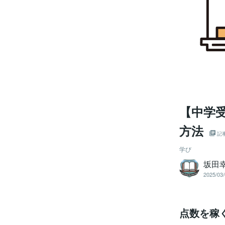
【中学
方法
記
学び
坂田
2025/03/
点数を稼