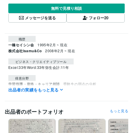
無料で見積り相談
メッセージを送る
フォロー
20
職歴
一橋セイシン会
1995年2月 ~ 現在
株式会社Isamu&Co
2008年2月 ~ 現在
ビジネス・クリエイティブツール
Excel:33年
Word:33年
弥生会計:11年
得意分野
学習指導・資格・キャリア相談
受験生の弱点の分析
出品者の実績をもっと見る
中学受験
学歴
立教大学
1992年3月 ~ 1995年2月
出品者のポートフォリオ
もっと見る