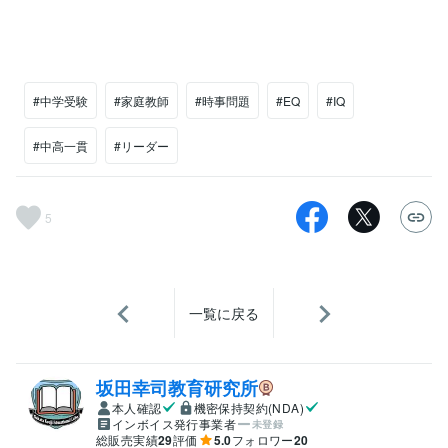
#中学受験
#家庭教師
#時事問題
#EQ
#IQ
#中高一貫
#リーダー
5
一覧に戻る
坂田幸司教育研究所
本人確認
機密保持契約(NDA)
インボイス発行事業者
未登録
総販売実績
29
評価
5.0
フォロワー
20