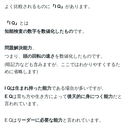
よく比較されるものに
『I Q』
があります。
『I Q』
とは
知能検査の数字を数値化したもの
です。
問題解決能力
、
つまり、
頭の回転の速さ
を数値化したものです。
(暗記力なども含みますが、ここではわかりやすくするた
めに省略します)
I Qは生まれ持った能力
である場合が多いですが、
E Q
は育ち方や生き方によって
後天的に身につく能力
だと
言われています。
E Qは
リーダーに必要な能力
と言われています。