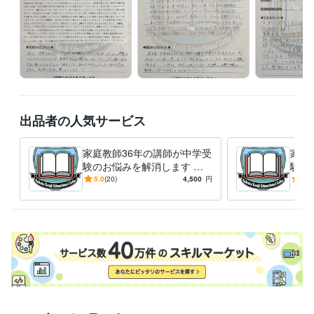
出品者の人気サービス
家庭教師36年の講師が中学受
家庭
験のお悩みを解消します 最
験の
難関校対策から発達障害やグ
難関
5.0
(20)
4,500
円
5.0
レーゾーンの子の受験対策ま
レー
で対応
で対