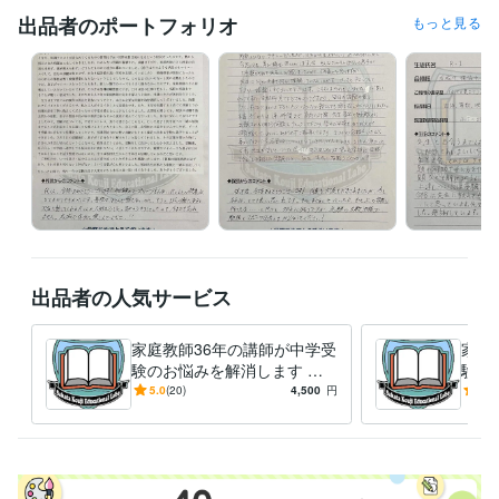
立教大学
1992年3月 ~ 1995年2月
出品者のポートフォリオ
もっと見る
出品者の人気サービス
家庭教師36年の講師が中学受
家庭
験のお悩みを解消します 最
験の
難関校対策から発達障害やグ
難関
5.0
(20)
4,500
円
5.0
レーゾーンの子の受験対策ま
レー
で対応
で対