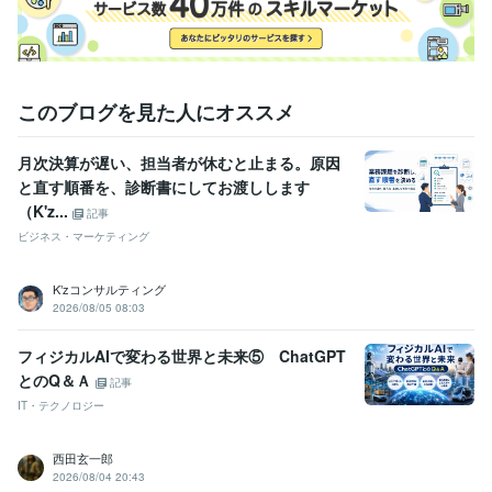
このブログを見た人にオススメ
月次決算が遅い、担当者が休むと止まる。原因
と直す順番を、診断書にしてお渡しします
（K'z...
記事
ビジネス・マーケティング
K’zコンサルティング
2026/08/05 08:03
フィジカルAIで変わる世界と未来⑤ ChatGPT
とのQ＆Ａ
記事
IT・テクノロジー
西田玄一郎
2026/08/04 20:43