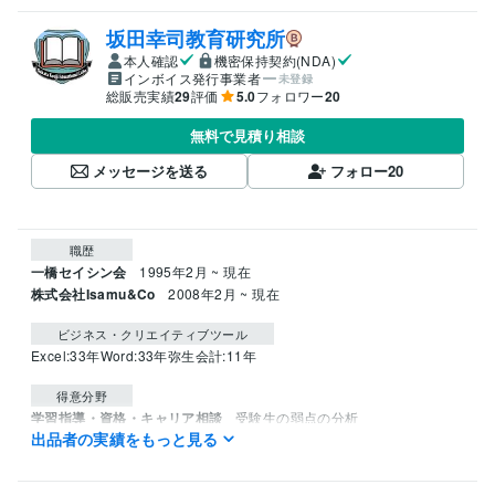
坂田幸司教育研究所
本人確認
機密保持契約(NDA)
インボイス発行事業者
未登録
総販売実績
29
評価
5.0
フォロワー
20
無料で見積り相談
メッセージを送る
フォロー
20
職歴
一橋セイシン会
1995年2月 ~ 現在
株式会社Isamu&Co
2008年2月 ~ 現在
ビジネス・クリエイティブツール
Excel:33年
Word:33年
弥生会計:11年
得意分野
学習指導・資格・キャリア相談
受験生の弱点の分析
出品者の実績をもっと見る
中学受験
学歴