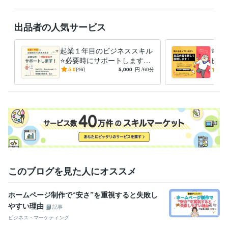
受賞歴
ココナラ開始半年で、WEBデザイン総合1位／1万4700件中
2023年
出品者の人気サービス
度（20周年記念）ITCイースト東京セミナー
ランサーズ　2023年度 
報酬ランキング総合TOP100入り
ランサーズ　2023年度 パッケージ
起業１年目のビジネススキル
ちょ
売上ランキング県1位
ランサーズ　2024年度 パッケージ売上ランキ
⭐必要時にサポートします
ビデ
ング県3位
ランサーズ　2024年度 報酬ランキング県3位
「ちょっと聞きたい！サポー
ちょ
5.0
(46)
5,000
円
/60分
4.9
トが欲しい！」そんな要望に
を迷
資格・検定
応えます
作業療法士
取得年 : 2000年
ケアマネジャー（介護支援専門員）
取得年 : 2010年
福祉住環境コーディネーター2級
取得年 : 2011年
ビジネス・クリエイティブツール
PowerPoint:15年
Google スライド:5年
WordPress:4年
ペライチ:4年
ChatGPT:3年
Canva:4年
Vrew:3年
その他ツール
このブログを見た人にオススメ
サイポン:3年
ホームページ制作で“安さ”を重視すると失敗し
得意分野
やすい理由
Web制作・HP作成・EC構築
会員制サイト・オンライン講座サイト
記事
制作
ホームページ・LP制作
ビジネス・マーケティング
会員制サイト
オンライン講座
講座
eラーニング
サイポン