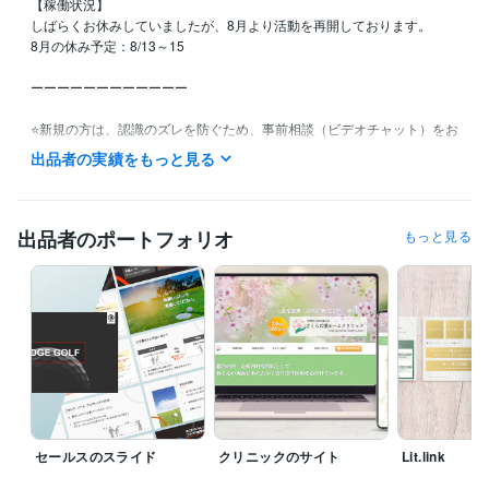
【稼働状況】

しばらくお休みしていましたが、8月より活動を再開しております。

8月の休み予定：8/13～15

ーーーーーーーーーーーー

⭐新規の方は、認識のズレを防ぐため、事前相談（ビデオチャット）をお
すすめしています。

出品者の実績をもっと見る
⭐オンライン講座・セミナーを中心に、準備から運営まで一貫してサポー
トしています。

出品者のポートフォリオ
もっと見る
⭐「スライドだけ」「LINEだけ」などのスポット対応から、「講座全体
を一緒に作りたい」というご相談まで柔軟に対応いたします。

⭐講座づくりに関するお困りごとがありましたら、お気軽にご相談くださ
い。
経験職種
デザイナー / Webデザイナー
経験年数 : 5年
デザイナー / 企画書・資料デザイナー
経験年数 : 5年
クリエイター / 動画クリエイター
経験年数 : 5年
クリエイター / ライター・編集
経験年数 : 5年
セールスのスライド
クリニックのサイト
Lit.link
ライフスタイル・その他 / 講師・インストラクター
経験年数 : 5年