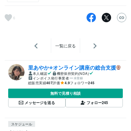
6
一覧に戻る
里あやか⭐オンライン講座の総合支援
本人確認
機密保持契約(NDA)
インボイス発行事業者
未登録
総販売実績
407
評価
4.9
フォロワー
245
無料で見積り相談
メッセージを送る
フォロー
245
スケジュール