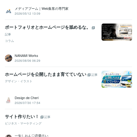
ビジネス代行・事務代行
オンライン講座づくりサポート
オンライン
メディアブーム｜Web集客の専門家
講座運営サポート
2026/05/12 13:09
PowerPoint
スライド制作
資料制作
講座運営
ポートフォリオとホームページを舐めるな。
記事
コラム
NANAMI Works
2026/08/06 06:29
ホームページを公開したまま育てていない
記事
デザイン・イラスト
Design de Cheri
2026/07/30 17:54
サイト作りたい！
記事
ビジネス・マーケティング
一矢しおん♡恋愛占い