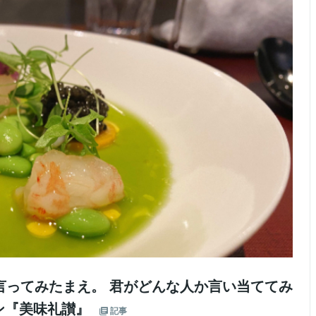
言ってみたまえ。 君がどんな人か言い当ててみ
ン『美味礼讃』
記事