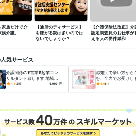
ライフスタイル・その他 / その他
感謝状　社会福祉法人での永年勤務
感謝状　社会福祉法人での勤務
歴
園　出前講座
幼稚園　出前講座
幼稚園　出前講座
幼稚園　出前講
出前講座
小学校　総合授業講師
を家族だけで介
【通所のディサービス】
【介護保険法改正】介
家族介護。
を嫌がる親は多いのでは
認定調査員のお仕事が
ケアマネジャー（介護支援専門員）
取得年 : 2010年
検定
ないでしょうか？
える人の要件緩和
日商簿記検定2級
取得年 : 2002年
Excel:13年
Google スプレッドシート:2年
Keynote:2年
Numbers:8年
P
クリエイ
ツール
Word:8年
Adobe Photoshop:4年
Lightroom:0年
Final Cut Pro:0年
iMov
の人気サービス
Canva:0年
介護関係の❣️営業❣️起業コン
認知症で辛い方から
COBOL（コボル言語）:3年
ツール
サルタント致します 地域包
を、全力でお受けしま
括支援センターケアマネ・行
知症や歩行困難の介
4.8
(25)
5,000
円
5.0
(1)
悩み相談・カウンセリング
介護保険　福祉　
分野
政職員の経験から開業営業支
【安心をお届けしま
介護
高齢者
お金
住宅改修
認知症
相談
起業
経営コンサルタ
援
創業相談
ビジネス代行・事務代行
起業創業コンサルタント
起業創業コンサ
外サービス
ビジネス
経営
仕事
介護
起業
独立
コンサルタント業