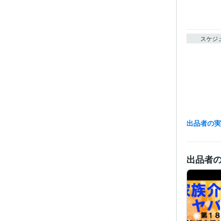
スケジ
出品者の
出品者
経験