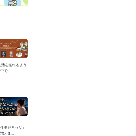
生活を送れるよう
...
は仕事だろうな」
えま...