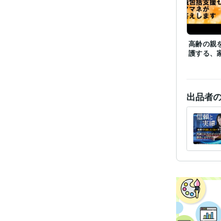
受賞
高齢の親
護する、
資格・
ビジネス・
ティブ
出品者
その他
得意