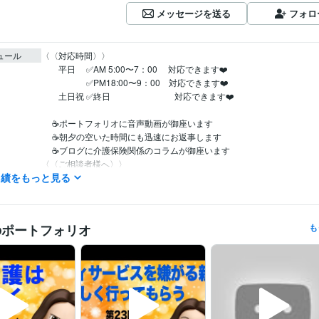
メッセージを送る
フォロ
ュール
〈〈対応時間〉〉

　　平日 　✅AM 5:00〜7：00　 対応できます❤️

　　 　　　✅PM18:00〜9：00　対応できます❤️

　　土日祝 ✅終日　　　　　　 　 対応できます❤️

     ☕️ポートフォリオに音声動画が御座います　

     ☕️朝夕の空いた時間にも迅速にお返事します

     ☕️ブログに介護保険関係のコラムが御座います

〈〈ご相談者様へ〉〉

実績をもっと見る
沢山あるココナラサービスの中からご覧くださりありがとうございます
ンサル高齢者向け起業支援』をさせてもらいますm(_ _)m✨

　　　　（２０２３年　６/1）

〈〈お知らせ〉〉

のポートフォリオ
も
お陰様で、稀にサービスが満枠となっている事もございますが、DMへ
ますと、おおよその、待ち日数⌛️をお伝えすることが可能でございます

　　　　　　　m(_ _)m✨

ライフスタイル・その他 / 講師・インストラクター
経験年数 : 13年
職種
ライフスタイル・その他 / 公務員