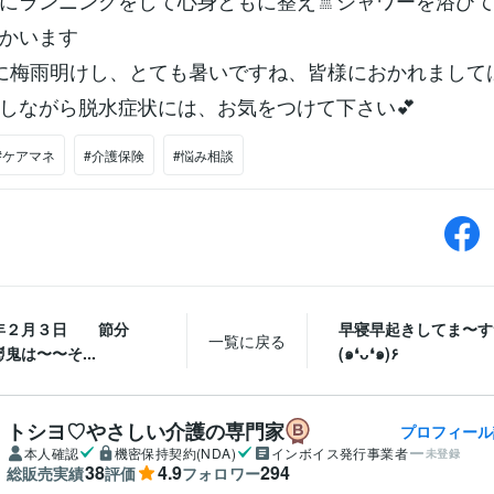
にランニングをして心身ともに整え🚿シャワーを浴び
かいます
に梅雨明けし、とても暑いですね、皆様におかれまして
しながら脱水症状には、お気をつけて下さい💕
#ケアマネ
#介護保険
#悩み相談
年２月３日 節分
早寝早起きしてま〜す٩
一覧に戻る
👹鬼は〜〜そ...
(๑❛ᴗ❛๑)۶
トシヨ♡やさしい介護の専門家
プロフィール
本人確認
機密保持契約(NDA)
インボイス発行事業者
未登録
38
4.9
294
総販売実績
評価
フォロワー