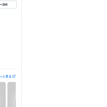
ー
294
『ココナラコ
っと見る
ご連絡を頂き