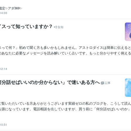
定✨アダ369✨
14:03
イスって知っていますか？
告知
スって何？」初めて聞く方も多いかもしれません。アストロダイスは簡単に伝えると
あなたに必要なメッセージを読み解いていく占いです。もっと分かりやすく例えると
）
12:14
何分話せばいいのか分からない」で迷いある方へ
記事
ご覧いただいている方ありがとうございます実績ゼロの私のブログを、こうして読
る源になっています。電話相談を出していますが、買う前に「何分話せばいいのか」「
10:51