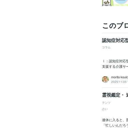
このブ
認知症対応
コラム
Ⅰ：認知症対応
支援する介護サ
morita kouic
2025/11/05 
霊視鑑定・
テンツ
占い
連休に入ると、
「忙しいんだろ