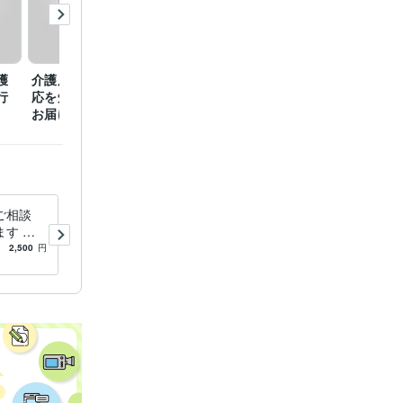
成績
幼稚
座
幼稚園　
護
介護度の苦情から公的対
認知症の方に、手厚い認
行
応を知ることで、安心を
知症型ディサービスを、
お届けします
探し比較検討する
ages:8年
ie:1年
ご相談
ケアマネ試験❣️1発合格のしか
す 認
た等㊙️伝授します 業務で挫
護者に
折する前に乗り越えるヒント
2,500
円
5.0
(2)
2,500
円
す】
一緒に考えます❤️❤️
ント
ル　介護保険