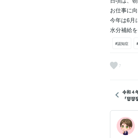
日頃は、朝
お仕事に向
今年は6月
水分補給を
#認知症
7
令和４
『👹👹