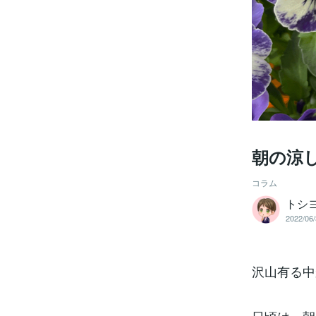
朝の涼
コラム
トシ
2022/06/
沢山有る中