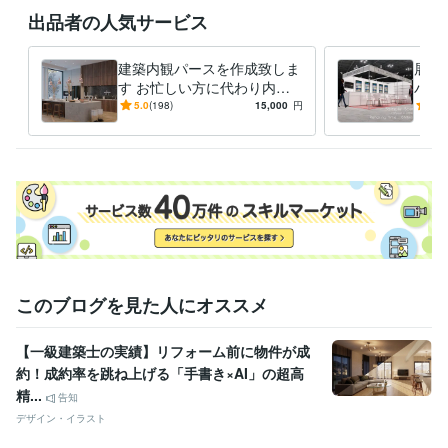
出品者の人気サービス
建築内観パースを作成致しま
展示
す お忙しい方に代わり内観
パー
パースを作成を致します。
なス
5.0
(198)
15,000
円
5.0
しま
このブログを見た人にオススメ
【一級建築士の実績】リフォーム前に物件が成
約！成約率を跳ね上げる「手書き×AI」の超高
精...
告知
デザイン・イラスト