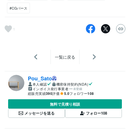
#CGパース
1
一覧に戻る
Pou_Sato
本人確認
機密保持契約(NDA)
インボイス発行事業者
未登録
総販売実績
390
評価
5.0
フォロワー
108
無料で見積り相談
メッセージを送る
フォロー
108