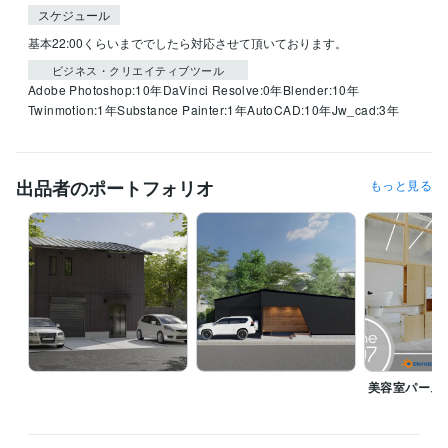
スケジュール
基本22:00くらいまででしたら対応させて頂いております。
ビジネス・クリエイティブツール
Adobe Photoshop:10年
DaVinci Resolve:0年
Blender:10年
Twinmotion:1年
Substance Painter:1年
AutoCAD:10年
Jw_cad:3年
出品者のポートフォリオ
もっと見る
美容室パース