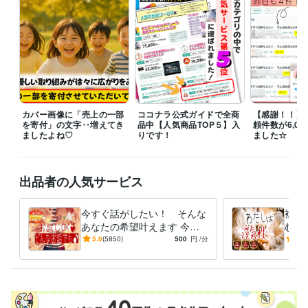
職歴
運送屋の仕分け/テレアポ/データ入力
1923年12月 ~ 1936年1月
19
35年12月 ~ 1938年11月
1938年12月 ~ 1940年12月
2014年7月 ~
2020年10月
2019年12月 ~ 現在
2020年11月 ~ 2021年2月
2020
年11月 ~ 2021年2月
2021年3月 ~ 2021年4月
2021年5月 ~ 現在
受賞歴
全60万件中【人気商品TOP5入り】電話サービス人気No.1
ココナラ
カバー画像に「売上の一部
ココナラ公式ガイドで全商
【感謝！！】
【電話相談】☆１日のご相談時間～19時間～を記録
を寄付」の文字‥増えてき
品中【人気商品TOP５】入
 ココナラ【電話
頼件数が6,0
ましたよね♡
りです！
ました☆
相談】☆1ヵ月間のご相談件数～351件～☆
ココナラ【全出品者】
【カウンセラー】【愚痴聞き】３冠達成!!
ココナラ【電話相談】出品
から２か月目☆ご依頼実績92件☆
ココナラ＜アドバイザー/カウンセ
出品者の人気サービス
ラー＞おすすめユーザー第１位
ココナラ登録から１か月で最上位の
【プラチナ】ランク確定！
某組織Executive Ambassador Award
某
組織Hall of Fame Queen Award
某組織Best Friends Award
某組織
今すぐ話がしたい！ そんな
複数
Best Review Web Writer
某組織Best Friends Gold Prize
某組織Bes
あなたの希望叶えます 今日
むあ
t Support Award
某組織Best Review Web Writer
某組織Best Friend
あったことから深刻な悩みま
満た
5.0
(5850)
500
円
/分
5.0
s Award
某組織Triple Crown Queen Award
某組織Best Friends Gol
で☆何でも打ち明けてくださ
当の
d Prize
某組織Best Friends Silver Prize
某社コールセンター社内コ
い。
めま
ンクールで2年連続優勝
某社コールセンター社内コンクール１位（入
社５カ月/テレアポ）