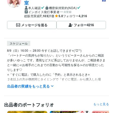
室
本人確認
機密保持契約(NDA)
インボイス発行事業者
未登録
総販売実績
7,103
評価
5.0
フォロワー
4,216
メッセージを送る
フォロー
4216
スケジュール
8/9（日）16:00 ～ 28:00 今すぐお話しできます⭐(ˊᗜˋ*) 

「パートナーの気持ちが知りたい」というリピーターさんからのご相談
が多い ゆっこ です。透視などスピ系はしておりませんが、ご相談者さま
と一緒に≪お相手のこれまでの言動から可能性を探る≫のが得意だった
りします♡

⭐「すぐに電話」で購入したのに「予約」と表示されるとき⭐

２名以上の方が偶然同じタイミングで「すぐに電話」から購入した場
合、システムの仕様で一方が【予約】として処理されてしまうようで
出品者の実績をもっと見る
す。めったに起こりませんが万が一このような状態になったときには一
旦キャンセルをさせていただき、改めてご購入いただくことになりま
す。あらかじめご了承ください。
出品者のポートフォリオ
もっと見る
経験職種
ライフスタイル・その他 / カウンセラー・コーチ
経験年数 : 5年