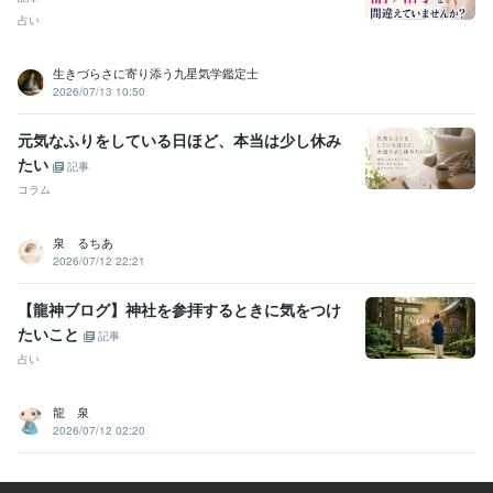
わる相談
■自死で遺された家族・恋人・親友の心痛
■精神的・身体的
占い
DVについて
■シングルマザーの抱える様々な悩み・不安
■認知症・
独居老人・遠距離介護
■子連れ再婚についての悩み
■愛する我が子と
生きづらさに寄り添う九星気学鑑定士
引き離された苦痛
■夫婦間臓器移植への不安・葛藤
2026/07/13 10:50
悩み相談
話し相手
愚痴聴き
離婚
シングル
子育て
DV
恋愛
不倫
介護
元気なふりをしている日ほど、本当は少し休み
たい
記事
コラム
泉 るちあ
2026/07/12 22:21
【龍神ブログ】神社を参拝するときに気をつけ
たいこと
記事
占い
龍 泉
2026/07/12 02:20