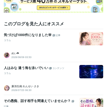
資格・検定
オンライン心理カウンセラー
取得年 : 2020年
夫婦カウンセラー
取得年 : 2020年
うつ病アドバイザー
取得年 : 2020年
マインドフルネススペシャリスト
取得年 : 2020年
このブログを見た人にオススメ
上級心理カウンセラー
取得年 : 2020年
チャイルドカウンセラー
取得年 : 2020年
気づけば1000件になりました🌸
家族療法カウンセラー
取得年 : 2020年
記事
認知症介助士
取得年 : 2020年
コラム
終活アドバイザー
取得年 : 2019年
ホームヘルパー2級
取得年 : 2003年
めい☘️
調理師
取得年 : 1999年
2026/08/09 03:53
ビジネス・クリエイティブツール
人はみな 違う海を泳いでいい
WordPress:10年
Canva:3年
ChatGPT:0年
OBS Studio:2年
CapCut:1年
コンテンツ
Vtube Studio:1年
Audacity:6年
PowerPoint:7年
Excel:10年
Word:10年
コラム
Cakewalk:8年
Google スプレッドシート:8年
Google ドキュメント:8年
Google Analytics:7年
廉清生織 れんせい さき
Google Search Console:7年
Live2D:1年
2026/07/23 06:30
得意分野
その愚痴、話す相手を間違えていませんか？
悩み相談・カウンセリング
雑談～性の悩みまで何でも話せると大人
気！
■パートナーの本当の気持ちが知りたい！
 ■不倫・浮気にまつ
記事