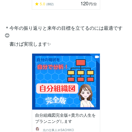
120
5.0
円
/分
(882)
＊今年の振り返りと来年の目標を立てるのには最適です
😊
書けば実現します✨️
自分組織図完全版⭐️貴方の人生を
プランニングします
光の仕事人＠SACHIKO