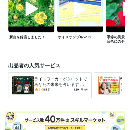
通常サービスはいつでも受け付けております。

経験職種
クリエイター / 音楽家・作曲家・作詞家
経験年数 : 42年
新曲を録音しました！
ボイスサンプルVol.2
季節の風景〜
管理 / 経理
経験年数 : 10年
音色にのせて
事務・ビジネスサポート / 事務（一般事務）
経験年数 : 40年
ライフスタイル・その他 / 占い師
経験年数 : 2年
ライフスタイル・その他 / カウンセラー・コーチ
経験年数 : 8年
出品者の人気サービス
職歴
カウンセリング・コーチング
2021年5月 ~ 現在
ライトワーカーがタロットで
50
音楽家
1979年3月 ~ 現在
あなたの未来を占います 恋
ヤし
ビジネスプロモーター
2014年8月 ~ 現在
愛・人間関係・お仕事❤️あな
年・
5.0
(882)
120
円
/分
4.9
たの明るい未来のために
護・
受賞歴
ご不
フォロワー様500人超え、ありがとうございます！
お陰様でゴールド
ランクになりました！ありがとうございます！
フォロワー様600人超
え、ありがとうございます！
フォロワー様700人超え、ありがとうご
ざいます！
お陰様で販売実績30になりました！ありがとうございま
す！
おかげさまでプラチナランクになりました！ありがとうござい