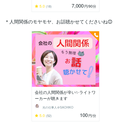
7,000
5.0
円
/90分
(18)
＊人間関係のモヤモヤ、お話聴かせてくださいね😊
会社の人間関係が辛い✨️ライトワ
ーカーが聴きます
光の仕事人＠SACHIKO
100
5.0
円
/分
(52)