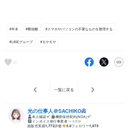
#年末
#断捨離
#スマホやパソコンの不要なものを整理する
#LINEグループ
#モヤモヤ
32
一覧に戻る
光の仕事人＠SACHIKO
本人確認
機密保持契約(NDA)
インボイス発行事業者
未登録
総販売実績
1,772
評価
5.0
フォロワー
1,575