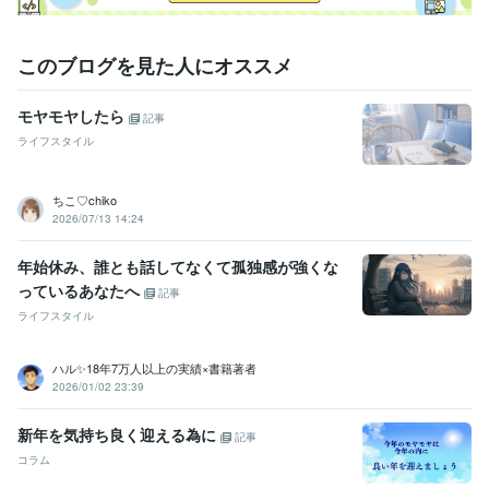
ます
お陰様で販売実績50になりました！ありがとうございます！
フ
ォロワー１０００人になりました！ありがとうございます！
お陰様
で販売実績１００件超えました！ありがとうございます！
このブログを見た人にオススメ
資格・検定
メンタル心理カウンセラー
取得年 : 2020年
モヤモヤしたら
記事
日商簿記検定2級
取得年 : 2025年
ライフスタイル
ビジネス・クリエイティブツール
Wix:10年
JIMDO:3年
Access:25年
Excel:25年
PowerPoint:25年
ちこ♡chiko
Word:25年
Canva:3年
Moneyfoward:2年
OBIC7:10年
2026/07/13 14:24
Oracle NetSuite:6年
ChatGPT:0年
CapCut:3年
年始休み、誰とも話してなくて孤独感が強くな
得意分野
っているあなたへ
記事
悩み相談・カウンセリング
■仕事、人間関係、恋愛などの悩み相談■
ライフスタイル
タロット・オラクルカード占い
タロット
オラクル
クリスタルカード
ルノルマン
カウンセリング
コーチング
強み発見
人間関係分析
浄化
問題解決法
ハル✨18年7万人以上の実績×書籍著者
学習指導・資格・キャリア相談
■ライフプランニング（自分組織図作
2026/01/02 23:39
成）■
■あがり症の克服■ 
自分組織図
コーチング
自己分析
人間関係の整理
お金の棚卸
新年を気持ち良く迎える為に
時間の棚卸
ジャーナリング
あがり症克服
呼吸法
リラックス法
記事
コラム
学歴