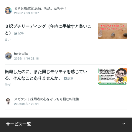
某国立大学
1979年3月 ~ 1983年2月
まきお相談室 愚痴、相談、話相手！
2025/12/29 05:37
３択プチリーディング（年内に手放すと良いこ
と）
記事
占い
herbraffia
2025/11/16 23:18
転職したのに、また同じモヤモヤを感じてい
る。そんなことありませんか。
記事
学び
スガケン｜採用者の心をがっちり掴む転職術
2026/08/07 23:04