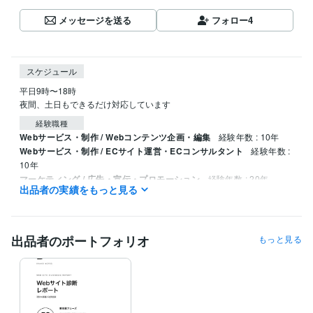
メッセージを送る
フォロー
4
スケジュール
平日9時〜18時

夜間、土日もできるだけ対応しています
経験職種
Webサービス・制作 / Webコンテンツ企画・編集
経験年数 : 10年
Webサービス・制作 / ECサイト運営・ECコンサルタント
経験年数 :
10年
マーケティング / 広告・宣伝・プロモーション
経験年数 : 20年
出品者の実績をもっと見る
マーケティング / ブランディング
経験年数 : 20年
マーケティング / リサーチ・データ分析
経験年数 : 20年
ビジネス・クリエイティブツール
出品者のポートフォリオ
もっと見る
STUDIO:2年
WordPress:10年
Excel:20年
Google サイト:20年
Google スプレッドシート:10年
Google スライド:5年
Google ドキュメント:10年
PowerPoint:10年
Word:20年
BASE:5年
Shopify:6年
STORES:5年
カラーミーショップ:5年
ChatGPT:3年
Midjourney:2年
DALL-E:2年
Adobe Photoshop:20年