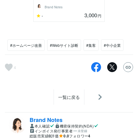
Brand Notes
3,000
-
円
#ホームページ改善
#Webサイト診断
#集客
#中小企業
4
一覧に戻る
Brand Notes
本人確認
機密保持契約(NDA)
インボイス発行事業者
未登録
総販売実績
0
評価
0.0
フォロワー
4