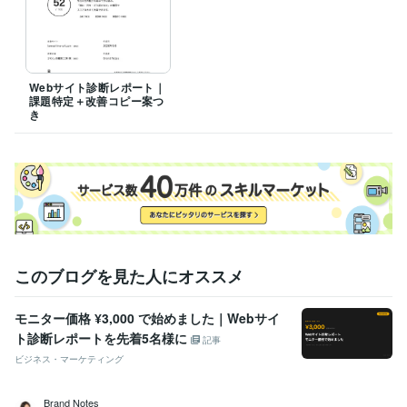
Adobe Premiere Pro:6年
Adobe Illustrator:20年
Canva:5年
得意分野
コンサルティング・士業
Webサイト診断　中小企業支援
ブランド
戦略　Webコンサルティング
Webサイト診断レポート｜
製造業
食品
小売
サービス業
地場産業
課題特定＋改善コピー案つ
き
語学力
英語
日常会話レベル
このブログを見た人にオススメ
モニター価格 ¥3,000 で始めました｜Webサイ
ト診断レポートを先着5名様に
記事
ビジネス・マーケティング
Brand Notes